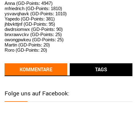
standardization
Anna (GD-Points: 4947)
mfriedrich (GD-Points: 1810)
ysvavqhavk (GD-Points: 1010)
User398182
6/26/2025
9:14
Yapedo (GD-Points: 381)
jhbvkttjnf (GD-Points: 95)
standardization
dwdrsiomwx (GD-Points: 90)
bnxrawvckv (GD-Points: 25)
User398182
6/26/2025
9:14
owongpwkeu (GD-Points: 25)
Martin (GD-Points: 20)
standardization
Roro (GD-Points: 20)
User398182
6/26/2025
9:13
Western Australia
KOMMENTARE
TAGS
User398182
6/26/2025
9:12
Western Australia
Folge uns auf Facebook:
User398182
6/26/2025
9:12
Western Australia
User398182
6/26/2025
9:12
Western Australia