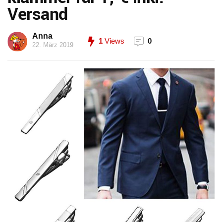
Versand
Anna
1
Views
0
22. März 2019