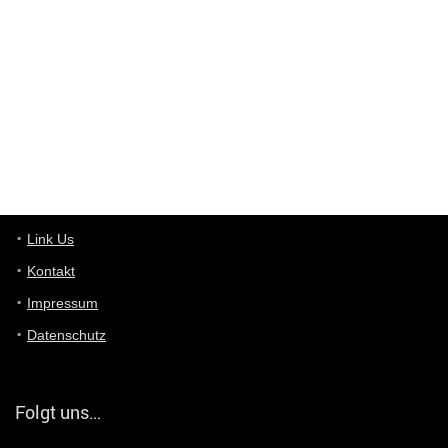
User398182
6/26/2025
9:10
optical
User398182
6/26/2025
9:10
optical
User398182
6/26/2025
9:07
Grocery
User398182
Link Us
6/26/2025
9:07
Grocery
Kontakt
Impressum
User398182
6/26/2025
9:06
Grocery
Datenschutz
User397636
6/18/2025
11:20
Managed
Folgt uns…