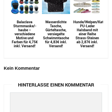
Balaclava
Wasserdichte
Hunde/Welpen/Katzen
Sturmmaske/-
Tasche,
PU-Leder
haube –
Gürteltasche,
Halsband mit
verschiedene
versiegelte
einer Reihe
Motive und
Schwimmtasche
Strass-Steinen
Farben für 4,75€
für 4,83€ inkl.
ab 2,87€ inkl.
inkl. Versand!
Versand!
Versand!
Kein Kommentar
HINTERLASSE EINEN KOMMENTAR