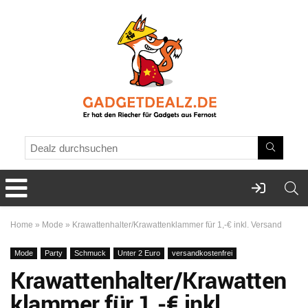
Home
»
Mode
»
Krawattenhalter/Krawattenklammer für 1,-€ inkl. Versand
Mode
Party
Schmuck
Unter 2 Euro
versandkostenfrei
Krawattenhalter/Krawatten
klammer für 1,-€ inkl.