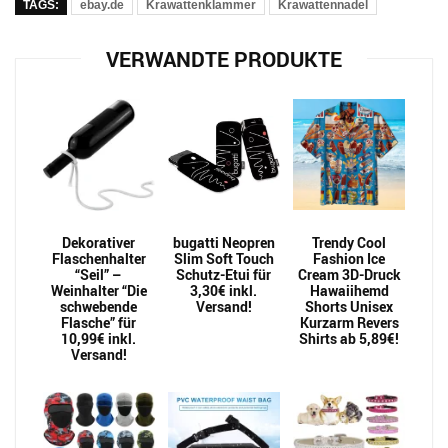
TAGS:
ebay.de
Krawattenklammer
Krawattennadel
VERWANDTE PRODUKTE
Dekorativer
bugatti Neopren
Trendy Cool
Flaschenhalter
Slim Soft Touch
Fashion Ice
“Seil” –
Schutz-Etui für
Cream 3D-Druck
Weinhalter “Die
3,30€ inkl.
Hawaiihemd
schwebende
Versand!
Shorts Unisex
Flasche” für
Kurzarm Revers
10,99€ inkl.
Shirts ab 5,89€!
Versand!