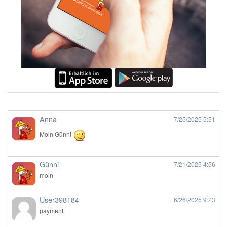
Anna
7/25/2025
5:51
Moin Günni
Günni
7/21/2025
4:56
moin
User398184
6/26/2025
9:23
payment