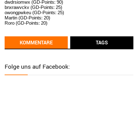
dwdrsiomwx (GD-Points: 90)
bnxrawvckv (GD-Points: 25)
User398182
6/26/2025
9:14
owongpwkeu (GD-Points: 25)
Martin (GD-Points: 20)
standardization
Roro (GD-Points: 20)
User398182
6/26/2025
9:13
Western Australia
KOMMENTARE
TAGS
User398182
6/26/2025
9:12
Western Australia
Folge uns auf Facebook:
User398182
6/26/2025
9:12
Western Australia
User398182
6/26/2025
9:12
Western Australia
User398182
6/26/2025
9:10
optical