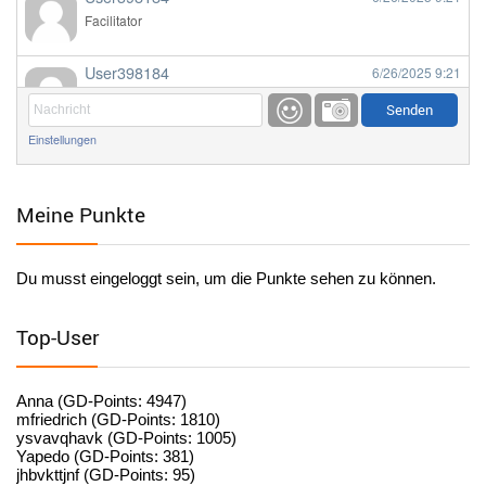
Facilitator
User398184
6/26/2025
9:21
Facilitator
Einstellungen
User398184
6/26/2025
9:20
Facilitator
Meine Punkte
User398184
6/26/2025
9:20
Facilitator
Du musst eingeloggt sein, um die Punkte sehen zu können.
User398182
6/26/2025
9:15
standardization
Top-User
User398182
6/26/2025
9:15
standardization
Anna (GD-Points: 4947)
mfriedrich (GD-Points: 1810)
ysvavqhavk (GD-Points: 1005)
User398182
6/26/2025
9:14
Yapedo (GD-Points: 381)
jhbvkttjnf (GD-Points: 95)
standardization