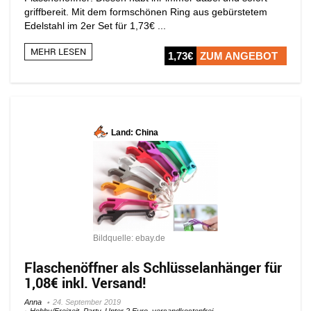
griffbereit. Mit dem formschönen Ring aus gebürstetem
Edelstahl im 2er Set für 1,73€ ...
MEHR LESEN
1,73€
ZUM ANGEBOT
Land: China
Bildquelle: ebay.de
Flaschenöffner als Schlüsselanhänger für
1,08€ inkl. Versand!
Anna
24. September 2019
Hobby/Freizeit
,
Party
,
Unter 2 Euro
,
versandkostenfrei