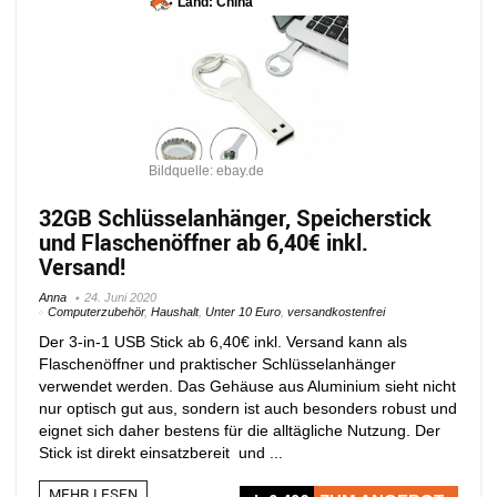
Land: China
Bildquelle: ebay.de
32GB Schlüsselanhänger, Speicherstick
und Flaschenöffner ab 6,40€ inkl.
Versand!
Anna
24. Juni 2020
Computerzubehör
,
Haushalt
,
Unter 10 Euro
,
versandkostenfrei
Der 3-in-1 USB Stick ab 6,40€ inkl. Versand kann als
Flaschenöffner und praktischer Schlüsselanhänger
verwendet werden. Das Gehäuse aus Aluminium sieht nicht
nur optisch gut aus, sondern ist auch besonders robust und
eignet sich daher bestens für die alltägliche Nutzung. Der
Stick ist direkt einsatzbereit und ...
MEHR LESEN