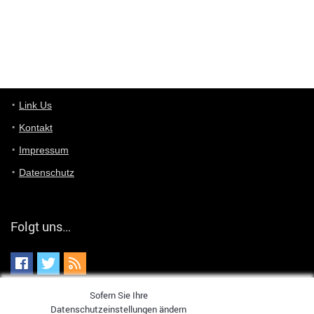
User398182
6/26/2025
9:10
optical
User398182
6/26/2025
9:07
Grocery
User398182
Link Us
6/26/2025
9:07
Grocery
Kontakt
Impressum
User398182
6/26/2025
9:06
Grocery
Datenschutz
User397636
6/18/2025
11:20
Managed
Folgt uns…
User397636
6/18/2025
11:20
Managed
Sofern Sie Ihre
User397636
6/18/2025
11:19
Datenschutzeinstellungen ändern