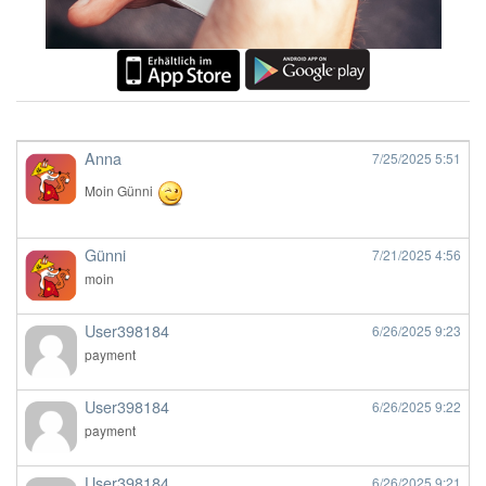
Anna
7/25/2025
5:51
Moin Günni
Günni
7/21/2025
4:56
moin
User398184
6/26/2025
9:23
payment
User398184
6/26/2025
9:22
payment
User398184
6/26/2025
9:21