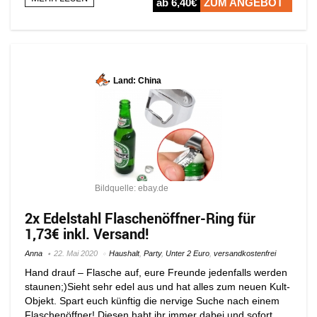
ab 6,40€
ZUM ANGEBOT
Land: China
Bildquelle: ebay.de
2x Edelstahl Flaschenöffner-Ring für
1,73€ inkl. Versand!
Anna
22. Mai 2020
Haushalt
,
Party
,
Unter 2 Euro
,
versandkostenfrei
Hand drauf – Flasche auf, eure Freunde jedenfalls werden
staunen;)Sieht sehr edel aus und hat alles zum neuen Kult-
Objekt. Spart euch künftig die nervige Suche nach einem
Flaschenöffner! Diesen habt ihr immer dabei und sofort