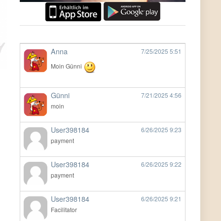
Anna
7/25/2025
5:51
Moin Günni
Günni
7/21/2025
4:56
moin
User398184
6/26/2025
9:23
payment
User398184
6/26/2025
9:22
payment
User398184
6/26/2025
9:21
Facilitator