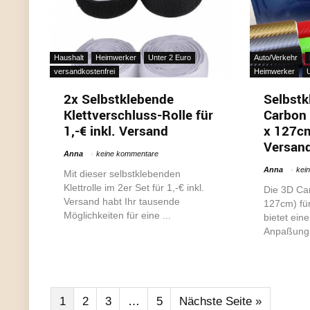
Haushalt
Heimwerker
Unter 2 Euro
Auto/Verkehr
versandkostenfrei
Heimwerker
U
2x Selbstklebende
Selbstk
Klettverschluss-Rolle für
Carbon 
1,-€ inkl. Versand
x 127cm
Versan
Anna
keine kommentare
Anna
kei
Mit dieser selbstklebenden
Klettrolle im 2er Set für 1,-€ inkl.
Die 3D Car
Versand habt Ihr tausende
127cm) für
Möglichkeiten für eine ...
bietet ein
Anpaßungsf
1
2
3
…
5
Nächste Seite »