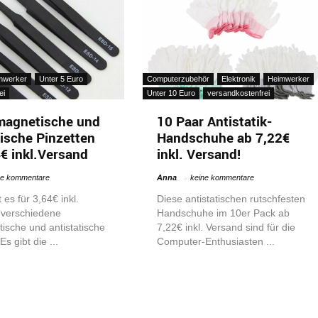
mwerker
Unter 5 Euro
Computerzubehör
Elektronik
Heimwerker
ei
Unter 10 Euro
versandkostenfrei
magnetische und
10 Paar Antistatik-
tische Pinzetten
Handschuhe ab 7,22€
4€ inkl.Versand
inkl. Versand!
ne kommentare
Anna
keine kommentare
t es für 3,64€ inkl.
Diese antistatischen rutschfesten
 verschiedene
Handschuhe im 10er Pack ab
ische und antistatische
7,22€ inkl. Versand sind für die
Es gibt die ...
Computer-Enthusiasten ...