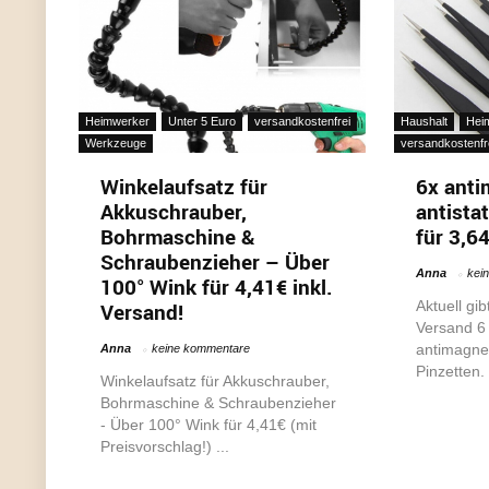
Heimwerker
Unter 5 Euro
versandkostenfrei
Haushalt
Hei
Werkzeuge
versandkostenfr
Winkelaufsatz für
6x anti
Akkuschrauber,
antista
Bohrmaschine &
für 3,6
Schraubenzieher – Über
Anna
kei
100° Wink für 4,41€ inkl.
Aktuell gib
Versand!
Versand 6
antimagnet
Anna
keine kommentare
Pinzetten. 
Winkelaufsatz für Akkuschrauber,
Bohrmaschine & Schraubenzieher
- Über 100° Wink für 4,41€ (mit
Preisvorschlag!) ...