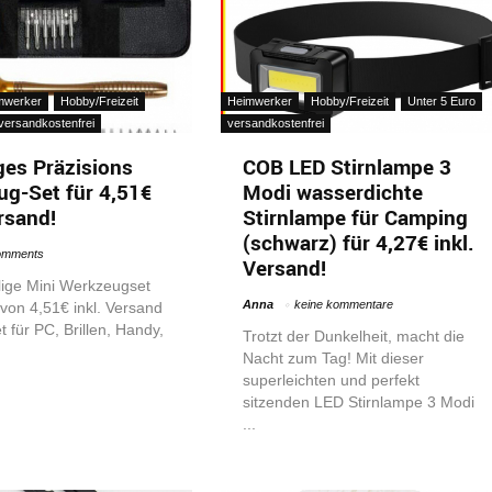
mwerker
Hobby/Freizeit
Heimwerker
Hobby/Freizeit
Unter 5 Euro
versandkostenfrei
versandkostenfrei
iges Präzisions
COB LED Stirnlampe 3
g-Set für 4,51€
Modi wasserdichte
ersand!
Stirnlampe für Camping
(schwarz) für 4,27€ inkl.
omments
Versand!
lige Mini Werkzeugset
Anna
keine kommentare
von 4,51€ inkl. Versand
t für PC, Brillen, Handy,
Trotzt der Dunkelheit, macht die
Nacht zum Tag! Mit dieser
superleichten und perfekt
sitzenden LED Stirnlampe 3 Modi
...