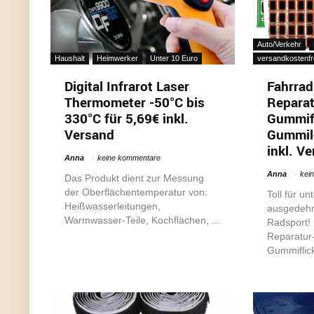
Auto/Verkehr
Haushalt
Heimwerker
Unter 10 Euro
versandkostenfr
Digital Infrarot Laser
Fahrrad
Thermometer -50°C bis
Reparat
330°C für 5,69€ inkl.
Gummifl
Versand
Gummil
inkl. V
Anna
keine kommentare
Anna
kei
Das Produkt dient zur Messung
der Oberflächentemperatur von:
Toll für un
Heißwasserleitungen,
ausgedehn
Warmwasser-Teile, Kochflächen, ...
Radsport!
Reparatur-
Gummiflick