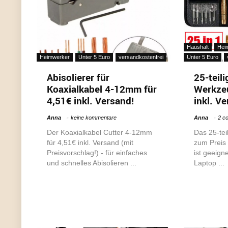
Haushalt
Hei
Heimwerker
Unter 5 Euro
versandkostenfrei
Unter 5 Euro
Abisolierer für
25-teil
Koaxialkabel 4-12mm für
Werkzeu
4,51€ inkl. Versand!
inkl. V
Anna
keine kommentare
Anna
2 c
Der Koaxialkabel Cutter 4-12mm
Das 25-tei
für 4,51€ inkl. Versand (mit
zum Preis 
Preisvorschlag!) - für einfaches
ist geeigne
und schnelles Abisolieren ...
Laptop ...