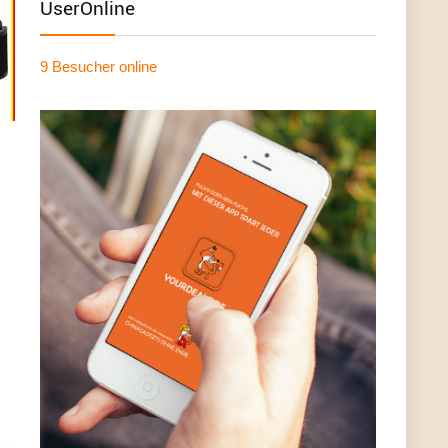
UserOnline
9 Besucher
online