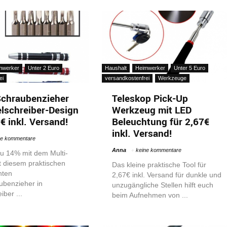
mwerker
Unter 2 Euro
Haushalt
Heimwerker
Unter 5 Euro
ei
versandkostenfrei
Werkzeuge
Schraubenzieher
Teleskop Pick-Up
lschreiber-Design
Werkzeug mit LED
€ inkl. Versand!
Beleuchtung für 2,67€
inkl. Versand!
ne kommentare
Anna
keine kommentare
zu 14% mit dem Multi-
t diesem praktischen
Das kleine praktische Tool für
nten
2,67€ inkl. Versand für dunkle und
ubenzieher in
unzugängliche Stellen hilft euch
iber ...
beim Aufnehmen von ...