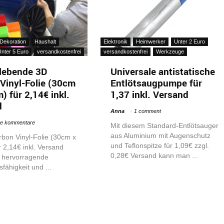
Dekoration
Haushalt
Elektronik
Heimwerker
Unter 2 Euro
nter 5 Euro
versandkostenfrei
versandkostenfrei
Werkzeuge
lebende 3D
Universale antistatische
Vinyl-Folie (30cm
Entlötsaugpumpe für
) für 2,14€ inkl.
1,37 inkl. Versand
d
Anna
1 comment
ne kommentare
Mit diesem Standard-Entlötsauger
aus Aluminium mit Augenschutz
bon Vinyl-Folie (30cm x
und Teflonspitze für 1,09€ zzgl.
 2,14€ inkl. Versand
0,28€ Versand kann man ...
e hervorragende
ähigkeit und ...