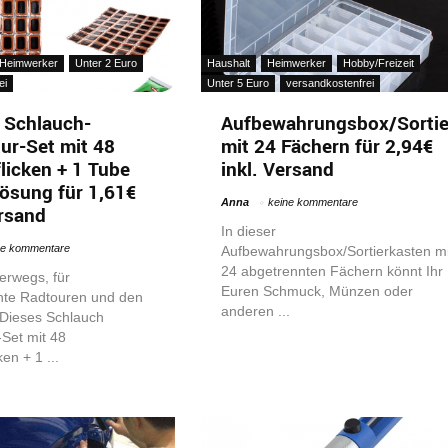
Heimwerker
Unter 2 Euro
Haushalt
Heimwerker
Hobby/Freizeit
ei
Unter 5 Euro
versandkostenfrei
 Schlauch-
Aufbewahrungsbox/Sortie
ur-Set mit 48
mit 24 Fächern für 2,94€
icken + 1 Tube
inkl. Versand
ösung für 1,61€
Anna
keine kommentare
ersand
In dieser
ne kommentare
Aufbewahrungsbox/Sortierkasten mi
24 abgetrennten Fächern könnt Ihr
terwegs, für
Euren Schmuck, Münzen oder
te Radtouren und den
anderen ...
 Dieses Schlauch
Set mit 48
en + 1 ...