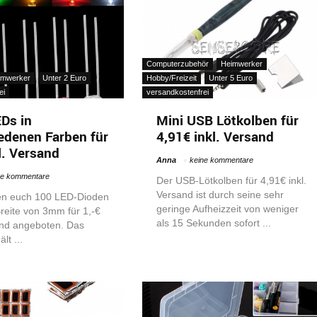
Computerzubehör
Heimwerker
imwerker
Unter 2 Euro
Hobby/Freizeit
Unter 5 Euro
ei
versandkostenfrei
Ds in
Mini USB Lötkolben für
edenen Farben für
4,91€ inkl. Versand
l. Versand
Anna
keine kommentare
ne kommentare
Der USB-Lötkolben für 4,91€ inkl.
Versand ist durch seine sehr
en euch 100 LED-Dioden
geringe Aufheizzeit von weniger
Breite von 3mm für 1,-€
als 15 Sekunden sofort ...
and angeboten. Das
lt ...