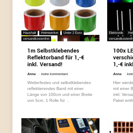
Haushalt
Heimwerker
Unter 2 Euro
Elektronik
He
versandkostenfrei
versandkostenfr
1m Selbstklebendes
100x LE
Reflektorband für 1,-€
verschi
inkl. Versand!
1,-€ ink
Anna
keine kommentare
Anna
kei
Wetterfestes und selbstklebendes
Hier werd
reflektierendes Band mit einer
mit einer 
Länge von 100cm und einer Breite
inkl. Vers
von 5cm, 1 Rolle für ...
Paket enthä