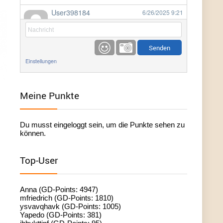
User398184
6/26/2025
9:21
Facilitator
User398184
6/26/2025
9:20
Facilitator
Einstellungen
User398184
6/26/2025
9:20
Facilitator
Meine Punkte
User398182
6/26/2025
9:15
Du musst eingeloggt sein, um die Punkte sehen zu
standardization
können.
User398182
6/26/2025
9:15
Top-User
standardization
User398182
6/26/2025
9:14
Anna (GD-Points: 4947)
standardization
mfriedrich (GD-Points: 1810)
ysvavqhavk (GD-Points: 1005)
Yapedo (GD-Points: 381)
User398182
6/26/2025
9:14