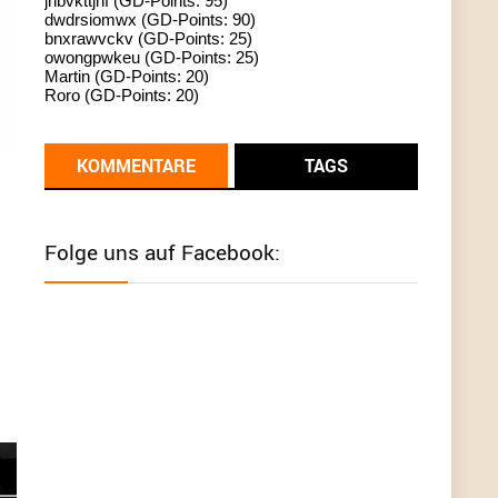
jhbvkttjnf (GD-Points: 95)
dwdrsiomwx (GD-Points: 90)
standardization
bnxrawvckv (GD-Points: 25)
owongpwkeu (GD-Points: 25)
User398182
6/26/2025
9:13
Martin (GD-Points: 20)
Roro (GD-Points: 20)
Western Australia
User398182
6/26/2025
9:12
KOMMENTARE
TAGS
Western Australia
User398182
6/26/2025
9:12
Folge uns auf Facebook:
Western Australia
User398182
6/26/2025
9:12
Western Australia
User398182
6/26/2025
9:10
optical
User398182
6/26/2025
9:10
optical