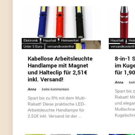
Elektronik
Haushalt
Heimwerker
Haushalt
Hei
Unter 5 Euro
versandkostenfrei
versandkostenfr
Kabellose Arbeitsleuchte
8-in-1 
Handlampe mit Magnet
im Kuge
und Halteclip für 2,51€
für 1,90
inkl. Versand!
Anna
kei
Anna
keine kommentare
Spart bis 
Rabatt! Mi
Spart bis zu 8% mit dem Multi-
und elega
Rabatt! Diese praktische LED-
Multischra
Arbeitsleuchte Handlampe für
Kugelschre
2,51€ inkl. Versand ist der ...