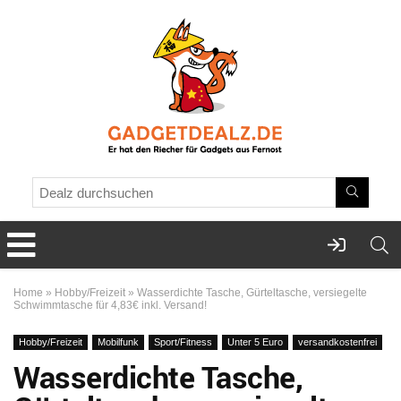
Home
»
Hobby/Freizeit
»
Wasserdichte Tasche, Gürteltasche, versiegelte
Schwimmtasche für 4,83€ inkl. Versand!
Hobby/Freizeit
Mobilfunk
Sport/Fitness
Unter 5 Euro
versandkostenfrei
Wasserdichte Tasche,