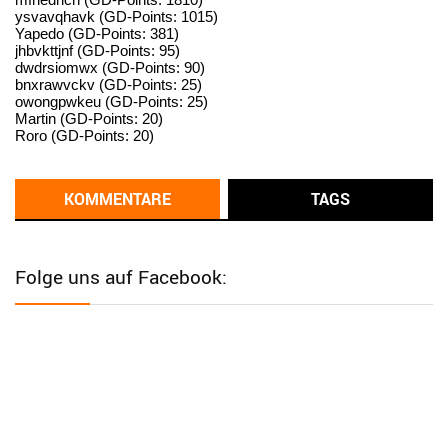
ysvavqhavk (GD-Points: 1015)
User398182
6/26/2025
9:14
Yapedo (GD-Points: 381)
jhbvkttjnf (GD-Points: 95)
standardization
dwdrsiomwx (GD-Points: 90)
bnxrawvckv (GD-Points: 25)
User398182
6/26/2025
9:14
owongpwkeu (GD-Points: 25)
Martin (GD-Points: 20)
standardization
Roro (GD-Points: 20)
User398182
6/26/2025
9:13
Western Australia
KOMMENTARE
TAGS
User398182
6/26/2025
9:12
Western Australia
Folge uns auf Facebook:
User398182
6/26/2025
9:12
Western Australia
User398182
6/26/2025
9:12
Western Australia