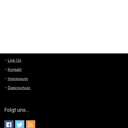
User398182
6/26/2025
9:10
optical
User398182
6/26/2025
9:10
optical
User398182
6/26/2025
9:07
Grocery
User398182
Link Us
6/26/2025
9:07
Grocery
Kontakt
Impressum
User398182
6/26/2025
9:06
Grocery
Datenschutz
User397636
6/18/2025
11:20
Managed
Folgt uns…
User397636
6/18/2025
11:20
Managed