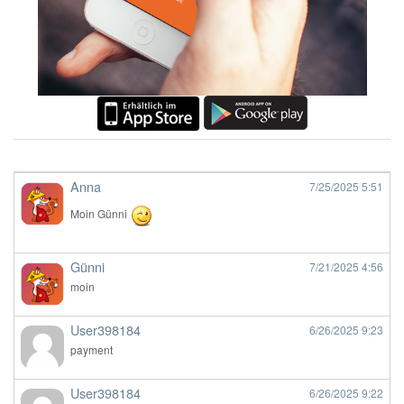
Anna
7/25/2025
5:51
Moin Günni
Günni
7/21/2025
4:56
moin
User398184
6/26/2025
9:23
payment
User398184
6/26/2025
9:22