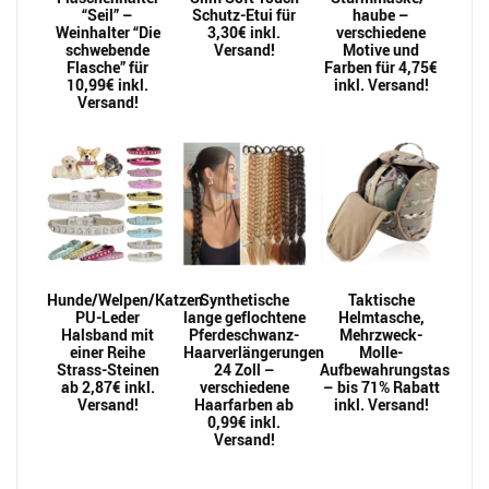
“Seil” –
Schutz-Etui für
haube –
Weinhalter “Die
3,30€ inkl.
verschiedene
schwebende
Versand!
Motive und
Flasche” für
Farben für 4,75€
10,99€ inkl.
inkl. Versand!
Versand!
Hunde/Welpen/Katzen
Synthetische
Taktische
PU-Leder
lange geflochtene
Helmtasche,
Halsband mit
Pferdeschwanz-
Mehrzweck-
einer Reihe
Haarverlängerungen
Molle-
Strass-Steinen
24 Zoll –
Aufbewahrungstasche
ab 2,87€ inkl.
verschiedene
– bis 71% Rabatt
Versand!
Haarfarben ab
inkl. Versand!
0,99€ inkl.
Versand!