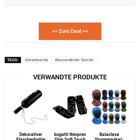
++ Zum Deal ++
TAGS:
Gürteltasche
Wasserdichte Tasche
VERWANDTE PRODUKTE
Dekorativer
bugatti Neopren
Balaclava
Flaschenhalter
Slim Soft Touch
Sturmmaske/-