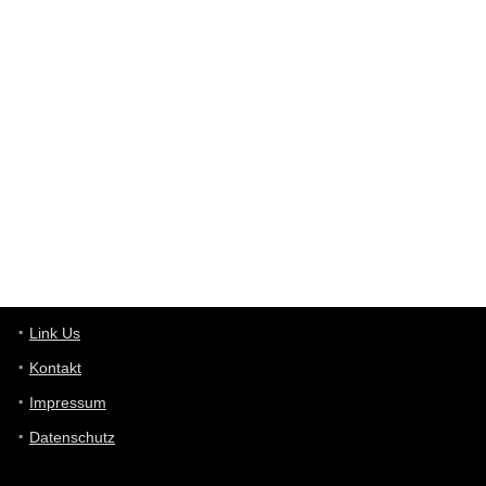
User398182
6/26/2025
9:12
Western Australia
User398182
6/26/2025
9:10
optical
User398182
6/26/2025
9:10
optical
User398182
6/26/2025
9:07
Grocery
User398182
Link Us
6/26/2025
9:07
Grocery
Kontakt
Impressum
User398182
6/26/2025
9:06
Grocery
Datenschutz
User397636
6/18/2025
11:20