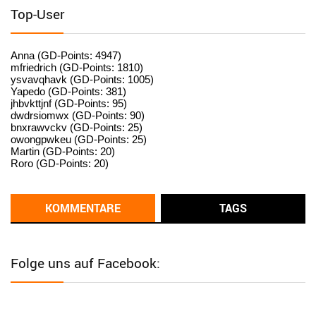
standardization
Top-User
User398182
6/26/2025
9:15
standardization
Anna (GD-Points: 4947)
mfriedrich (GD-Points: 1810)
ysvavqhavk (GD-Points: 1005)
User398182
6/26/2025
9:14
Yapedo (GD-Points: 381)
jhbvkttjnf (GD-Points: 95)
standardization
dwdrsiomwx (GD-Points: 90)
bnxrawvckv (GD-Points: 25)
User398182
6/26/2025
9:14
owongpwkeu (GD-Points: 25)
Martin (GD-Points: 20)
standardization
Roro (GD-Points: 20)
User398182
6/26/2025
9:13
Western Australia
KOMMENTARE
TAGS
User398182
6/26/2025
9:12
Western Australia
Folge uns auf Facebook:
User398182
6/26/2025
9:12
Western Australia