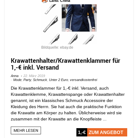
Land: China
Bildquelle: ebay.de
Krawattenhalter/Krawattenklammer für
1,-€ inkl. Versand
Anna
22. März 2019
Mode
,
Party
,
Schmuck
,
Unter 2 Euro
,
versandkostenfrei
Die Krawattenklammer für 1,-€ inkl. Versand, auch
Krawattenklemme, Krawattenspange oder Krawattenhalter
genannt, ist ein klassisches Schmuck Accessoire der
Kleidung des Herrn. Sie hat auch die praktische Funktion
die Krawatte am Körper zu halten. Üblicherweise wird sie
zusammen mit der Krawatte an die Knopfleiste ...
MEHR LESEN
1,-€
ZUM ANGEBOT