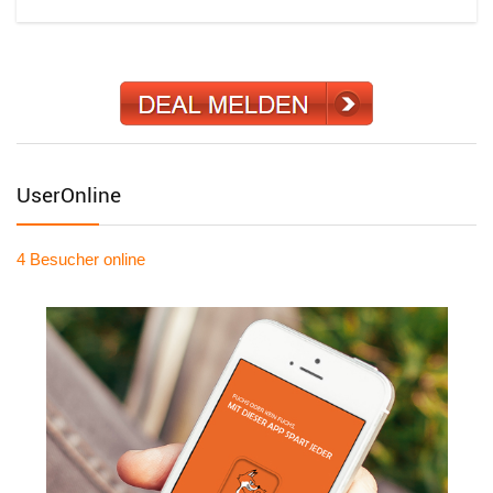
UserOnline
4 Besucher
online