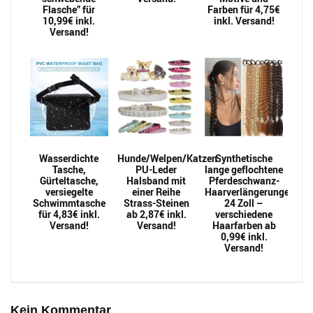
Flasche” für
Farben für 4,75€
10,99€ inkl.
inkl. Versand!
Versand!
Wasserdichte
Hunde/Welpen/Katzen
Synthetische
Tasche,
PU-Leder
lange geflochtene
Gürteltasche,
Halsband mit
Pferdeschwanz-
versiegelte
einer Reihe
Haarverlängerungen
Schwimmtasche
Strass-Steinen
24 Zoll –
für 4,83€ inkl.
ab 2,87€ inkl.
verschiedene
Versand!
Versand!
Haarfarben ab
0,99€ inkl.
Versand!
Kein Kommentar