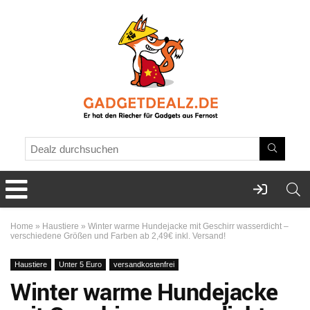
Home
»
Haustiere
»
Winter warme Hundejacke mit Geschirr wasserdicht –
verschiedene Größen und Farben ab 2,49€ inkl. Versand!
Haustiere
Unter 5 Euro
versandkostenfrei
Winter warme Hundejacke