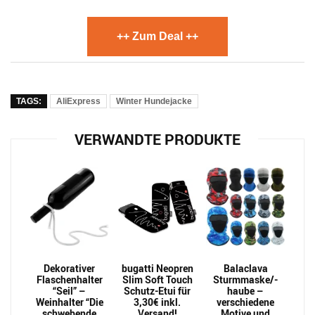
++ Zum Deal ++
TAGS:
AliExpress
Winter Hundejacke
VERWANDTE PRODUKTE
Dekorativer
bugatti Neopren
Balaclava
Flaschenhalter
Slim Soft Touch
Sturmmaske/-
“Seil” –
Schutz-Etui für
haube –
Weinhalter “Die
3,30€ inkl.
verschiedene
schwebende
Versand!
Motive und