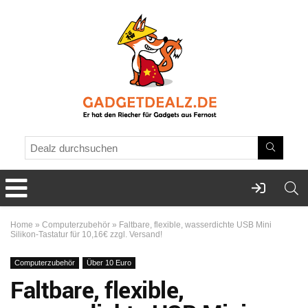
Home
»
Computerzubehör
»
Faltbare, flexible, wasserdichte USB Mini
Silikon-Tastatur für 10,16€ zzgl. Versand!
Computerzubehör
Über 10 Euro
Faltbare, flexible,