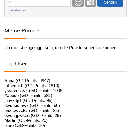
Einstellungen
User398184
6/26/2025
9:20
Facilitator
Meine Punkte
User398184
6/26/2025
9:20
Facilitator
Du musst eingeloggt sein, um die Punkte sehen zu können.
User398182
6/26/2025
9:15
standardization
Top-User
User398182
6/26/2025
9:15
standardization
Anna (GD-Points: 4947)
mfriedrich (GD-Points: 1810)
ysvavqhavk (GD-Points: 1005)
User398182
6/26/2025
9:14
Yapedo (GD-Points: 381)
jhbvkttjnf (GD-Points: 95)
standardization
dwdrsiomwx (GD-Points: 90)
bnxrawvckv (GD-Points: 25)
User398182
6/26/2025
9:14
owongpwkeu (GD-Points: 25)
Martin (GD-Points: 20)
standardization
Roro (GD-Points: 20)