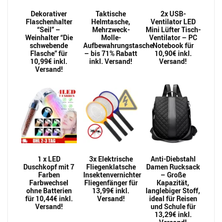
Dekorativer
Taktische
2x USB-
Flaschenhalter
Helmtasche,
Ventilator LED
“Seil” –
Mehrzweck-
Mini Lüfter Tisch-
Weinhalter “Die
Molle-
Ventilator – PC
schwebende
Aufbewahrungstasche
Notebook für
Flasche” für
– bis 71% Rabatt
10,90€ inkl.
10,99€ inkl.
inkl. Versand!
Versand!
Versand!
1 x LED
3x Elektrische
Anti-Diebstahl
Duschkopf mit 7
Fliegenklatsche
Damen Rucksack
Farben
Insektenvernichter
– Große
Farbwechsel
Fliegenfänger für
Kapazität,
ohne Batterien
13,99€ inkl.
langlebiger Stoff,
für 10,44€ inkl.
Versand!
ideal für Reisen
Versand!
und Schule für
13,29€ inkl.