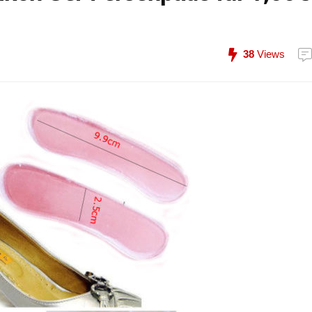
38
Views