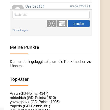
User398184
6/26/2025
9:21
Facilitator
User398184
6/26/2025
9:20
Facilitator
Einstellungen
User398184
6/26/2025
9:20
Facilitator
Meine Punkte
User398182
6/26/2025
9:15
Du musst eingeloggt sein, um die Punkte sehen zu
standardization
können.
User398182
6/26/2025
9:15
Top-User
standardization
User398182
6/26/2025
9:14
Anna (GD-Points: 4947)
standardization
mfriedrich (GD-Points: 1810)
ysvavqhavk (GD-Points: 1005)
Yapedo (GD-Points: 381)
User398182
6/26/2025
9:14