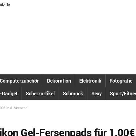
alz.de
Computerzubehör
Dekoration
Elektronik
Fotografie
-Gadget
Scherzartikel
Schmuck
Sexy
Sport/Fitne
00€ inkl. Versand
likon Gel-Fersenpads für 1,00€