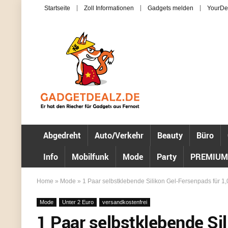
Startseite
Zoll Informationen
Gadgets melden
YourDe
Abgedreht
Auto/Verkehr
Beauty
Büro
Info
Mobilfunk
Mode
Party
PREMIUM
Home
»
Mode
»
1 Paar selbstklebende Silikon Gel-Fersenpads für 1,
Mode
Unter 2 Euro
versandkostenfrei
1 Paar selbstklebende Si