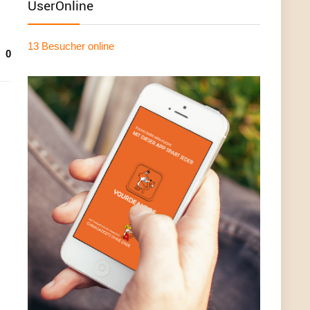
UserOnline
13 Besucher
online
0