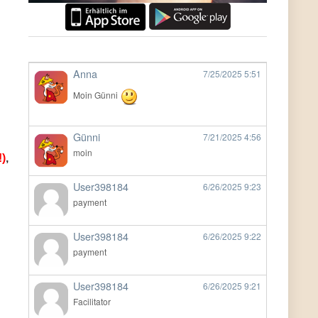
Anna
7/25/2025
5:51
Moin Günni
Günni
7/21/2025
4:56
moin
!)
,
User398184
6/26/2025
9:23
payment
User398184
6/26/2025
9:22
payment
User398184
6/26/2025
9:21
Facilitator