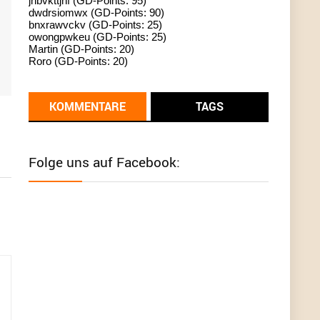
jhbvkttjnf (GD-Points: 95)
dwdrsiomwx (GD-Points: 90)
standardization
bnxrawvckv (GD-Points: 25)
owongpwkeu (GD-Points: 25)
User398182
6/26/2025
9:13
Martin (GD-Points: 20)
Roro (GD-Points: 20)
Western Australia
User398182
6/26/2025
9:12
KOMMENTARE
TAGS
Western Australia
User398182
6/26/2025
9:12
Folge uns auf Facebook:
Western Australia
User398182
6/26/2025
9:12
Western Australia
User398182
6/26/2025
9:10
optical
User398182
6/26/2025
9:10
optical