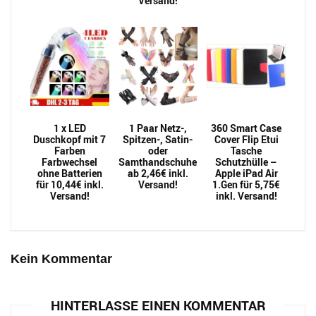
Versand!
1 x LED
1 Paar Netz-,
360 Smart Case
Duschkopf mit 7
Spitzen-, Satin-
Cover Flip Etui
Farben
oder
Tasche
Farbwechsel
Samthandschuhe
Schutzhülle –
ohne Batterien
ab 2,46€ inkl.
Apple iPad Air
für 10,44€ inkl.
Versand!
1.Gen für 5,75€
Versand!
inkl. Versand!
Kein Kommentar
HINTERLASSE EINEN KOMMENTAR