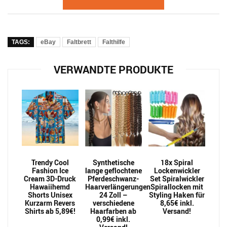
TAGS:
eBay
Faltbrett
Falthilfe
VERWANDTE PRODUKTE
Trendy Cool
Synthetische
18x Spiral
Fashion Ice
lange geflochtene
Lockenwickler
Cream 3D-Druck
Pferdeschwanz-
Set Spiralwickler
Hawaiihemd
Haarverlängerungen
Spirallocken mit
Shorts Unisex
24 Zoll –
Styling Haken für
Kurzarm Revers
verschiedene
8,65€ inkl.
Shirts ab 5,89€!
Haarfarben ab
Versand!
0,99€ inkl.