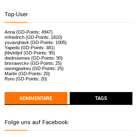
User398182
6/26/2025
9:15
standardization
Top-User
User398182
6/26/2025
9:15
standardization
Anna (GD-Points: 4947)
mfriedrich (GD-Points: 1810)
ysvavqhavk (GD-Points: 1005)
User398182
6/26/2025
9:14
Yapedo (GD-Points: 381)
jhbvkttjnf (GD-Points: 95)
standardization
dwdrsiomwx (GD-Points: 90)
bnxrawvckv (GD-Points: 25)
User398182
6/26/2025
9:14
owongpwkeu (GD-Points: 25)
Martin (GD-Points: 20)
standardization
Roro (GD-Points: 20)
User398182
6/26/2025
9:13
Western Australia
KOMMENTARE
TAGS
User398182
6/26/2025
9:12
Western Australia
Folge uns auf Facebook:
User398182
6/26/2025
9:12