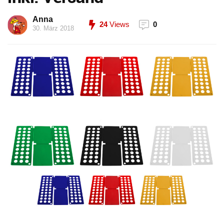
Anna
24
Views
0
30. März 2018