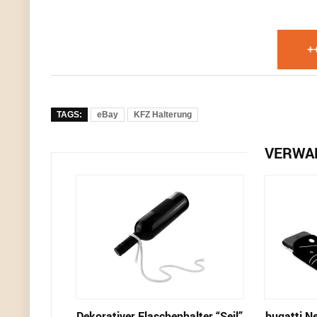
+
TAGS:
eBay
KFZ Halterung
VERWA
Dekorativer Flaschenhalter “Seil”
bugatti N