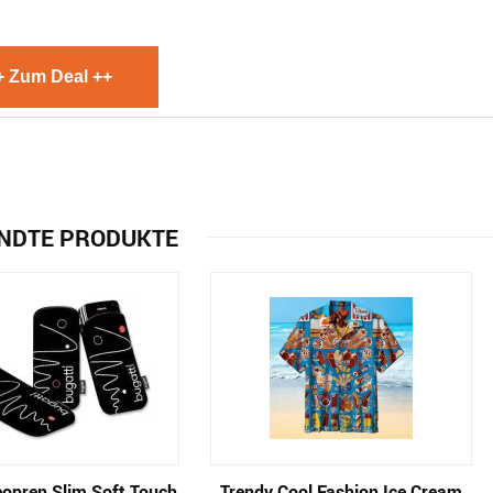
+ Zum Deal ++
NDTE PRODUKTE
eopren Slim Soft Touch
Trendy Cool Fashion Ice Cream