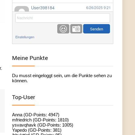
User398184
6/26/2025
9:21
Facilitator
User398184
6/26/2025
9:20
Facilitator
Einstellungen
User398184
6/26/2025
9:20
Facilitator
Meine Punkte
.
User398182
6/26/2025
9:15
Du musst eingeloggt sein, um die Punkte sehen zu
standardization
können.
User398182
6/26/2025
9:15
Top-User
standardization
User398182
6/26/2025
9:14
Anna (GD-Points: 4947)
standardization
mfriedrich (GD-Points: 1810)
ysvavqhavk (GD-Points: 1005)
Yapedo (GD-Points: 381)
User398182
6/26/2025
9:14