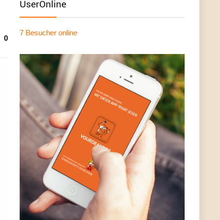
UserOnline
7 Besucher
online
0