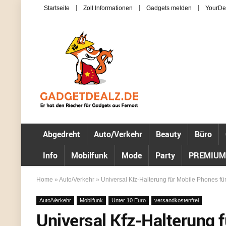
Startseite
Zoll Informationen
Gadgets melden
YourDe
Abgedreht
Auto/Verkehr
Beauty
Büro
Info
Mobilfunk
Mode
Party
PREMIUM
Home
»
Auto/Verkehr
»
Universal Kfz-Halterung für Mobile Phones für
Auto/Verkehr
Mobilfunk
Unter 10 Euro
versandkostenfrei
Universal Kfz-Halterung 