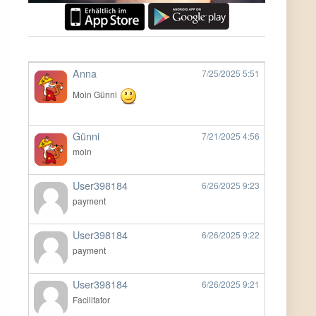
Anna
7/25/2025
5:51
Moin Günni
Günni
7/21/2025
4:56
moin
User398184
6/26/2025
9:23
payment
User398184
6/26/2025
9:22
payment
User398184
6/26/2025
9:21
Facilitator