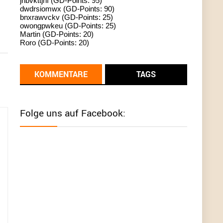
jhbvkttjnf (GD-Points: 95)
dwdrsiomwx (GD-Points: 90)
standardization
bnxrawvckv (GD-Points: 25)
owongpwkeu (GD-Points: 25)
User398182
6/26/2025
9:13
Martin (GD-Points: 20)
Roro (GD-Points: 20)
Western Australia
User398182
6/26/2025
9:12
KOMMENTARE
TAGS
Western Australia
User398182
6/26/2025
9:12
Folge uns auf Facebook:
Western Australia
User398182
6/26/2025
9:12
Western Australia
User398182
6/26/2025
9:10
optical
User398182
6/26/2025
9:10
optical