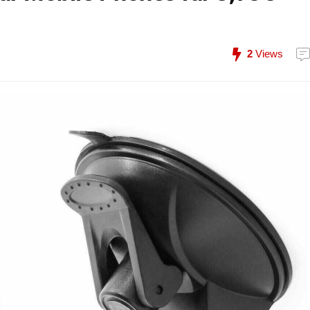
2
Views