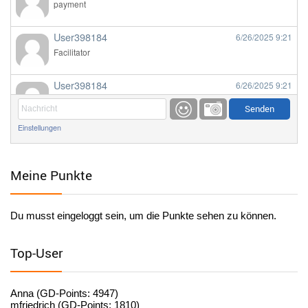
payment
User398184
6/26/2025
9:21
Facilitator
User398184
6/26/2025
9:21
Facilitator
Einstellungen
User398184
6/26/2025
9:20
Facilitator
Meine Punkte
User398184
6/26/2025
9:20
Facilitator
Du musst eingeloggt sein, um die Punkte sehen zu können.
User398182
6/26/2025
9:15
standardization
Top-User
User398182
6/26/2025
9:15
standardization
Anna (GD-Points: 4947)
mfriedrich (GD-Points: 1810)