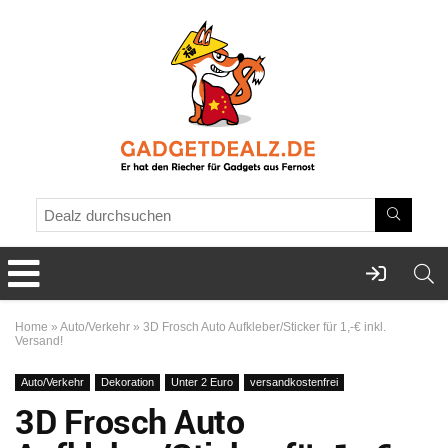
Home
»
Auto/Verkehr
»
3D Frosch Auto Aufkleber/Sticker für 1,-€ inkl.
Versand!
Auto/Verkehr
Dekoration
Unter 2 Euro
versandkostenfrei
3D Frosch Auto