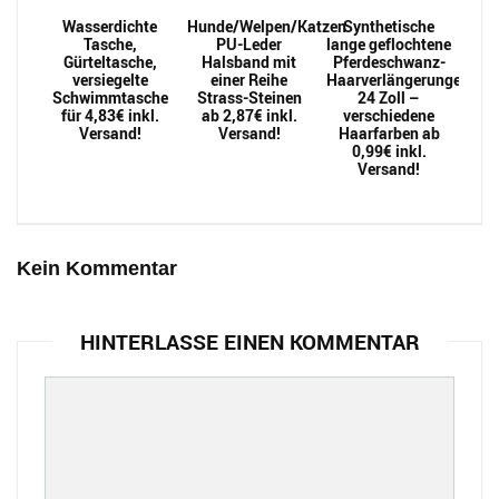
Wasserdichte
Hunde/Welpen/Katzen
Synthetische
Tasche,
PU-Leder
lange geflochtene
Gürteltasche,
Halsband mit
Pferdeschwanz-
versiegelte
einer Reihe
Haarverlängerungen
Schwimmtasche
Strass-Steinen
24 Zoll –
für 4,83€ inkl.
ab 2,87€ inkl.
verschiedene
Versand!
Versand!
Haarfarben ab
0,99€ inkl.
Versand!
Kein Kommentar
HINTERLASSE EINEN KOMMENTAR