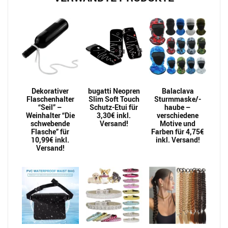
Dekorativer
bugatti Neopren
Balaclava
Flaschenhalter
Slim Soft Touch
Sturmmaske/-
“Seil” –
Schutz-Etui für
haube –
Weinhalter “Die
3,30€ inkl.
verschiedene
schwebende
Versand!
Motive und
Flasche” für
Farben für 4,75€
10,99€ inkl.
inkl. Versand!
Versand!