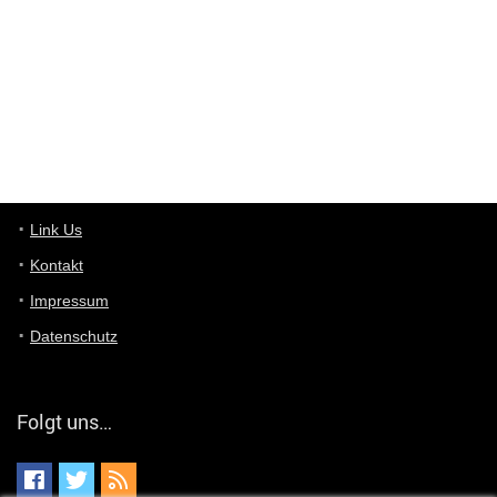
optical
User398182
6/26/2025
9:10
optical
User398182
6/26/2025
9:07
Grocery
User398182
Link Us
6/26/2025
9:07
Grocery
Kontakt
Impressum
User398182
6/26/2025
9:06
Grocery
Datenschutz
User397636
6/18/2025
11:20
Managed
Folgt uns…
User397636
6/18/2025
11:20
Managed