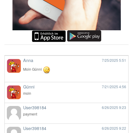
Anna
7/25/2025
5:51
Moin Günni
Günni
7/21/2025
4:56
moin
User398184
6/26/2025
9:23
payment
User398184
6/26/2025
9:22