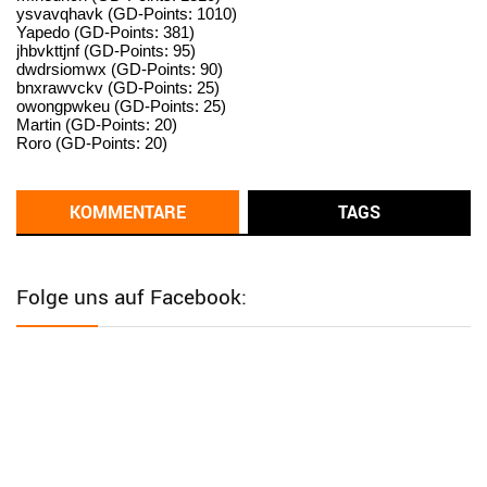
ysvavqhavk (GD-Points: 1010)
User398182
6/26/2025
9:14
Yapedo (GD-Points: 381)
jhbvkttjnf (GD-Points: 95)
standardization
dwdrsiomwx (GD-Points: 90)
bnxrawvckv (GD-Points: 25)
User398182
6/26/2025
9:14
owongpwkeu (GD-Points: 25)
Martin (GD-Points: 20)
standardization
Roro (GD-Points: 20)
User398182
6/26/2025
9:13
Western Australia
KOMMENTARE
TAGS
User398182
6/26/2025
9:12
Western Australia
Folge uns auf Facebook:
User398182
6/26/2025
9:12
Western Australia
User398182
6/26/2025
9:12
Western Australia
User398182
6/26/2025
9:10