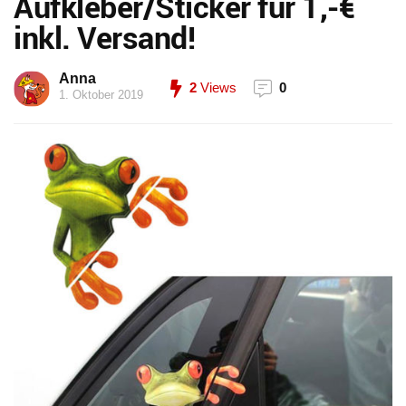
Aufkleber/Sticker für 1,-€
inkl. Versand!
Anna
2
Views
0
1. Oktober 2019