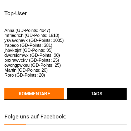
User398182
6/26/2025
9:15
standardization
Top-User
User398182
6/26/2025
9:15
standardization
Anna (GD-Points: 4947)
mfriedrich (GD-Points: 1810)
ysvavqhavk (GD-Points: 1005)
User398182
6/26/2025
9:14
Yapedo (GD-Points: 381)
jhbvkttjnf (GD-Points: 95)
standardization
dwdrsiomwx (GD-Points: 90)
bnxrawvckv (GD-Points: 25)
User398182
6/26/2025
9:14
owongpwkeu (GD-Points: 25)
Martin (GD-Points: 20)
standardization
Roro (GD-Points: 20)
User398182
6/26/2025
9:13
Western Australia
KOMMENTARE
TAGS
User398182
6/26/2025
9:12
Western Australia
Folge uns auf Facebook:
User398182
6/26/2025
9:12