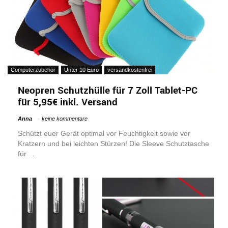
Computerzubehör
Unter 10 Euro
versandkostenfrei
Neopren Schutzhülle für 7 Zoll Tablet-PC
für 5,95€ inkl. Versand
Anna
keine kommentare
Schützt euer Gerät optimal vor Feuchtigkeit sowie vor
Kratzern und bei leichten Stürzen! Die Sleeve Schutztasche
für ...