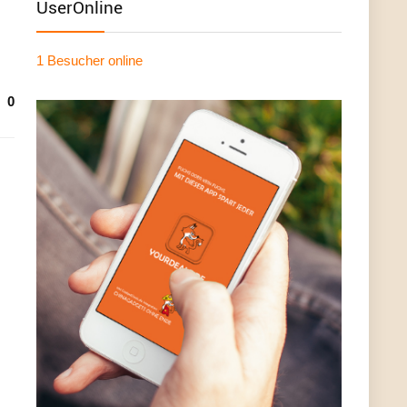
UserOnline
1 Besucher
online
0