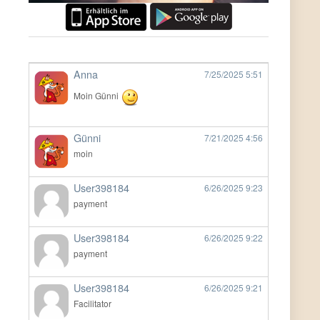
Anna
7/25/2025
5:51
Moin Günni
Günni
7/21/2025
4:56
moin
User398184
6/26/2025
9:23
payment
User398184
6/26/2025
9:22
payment
User398184
6/26/2025
9:21
Facilitator