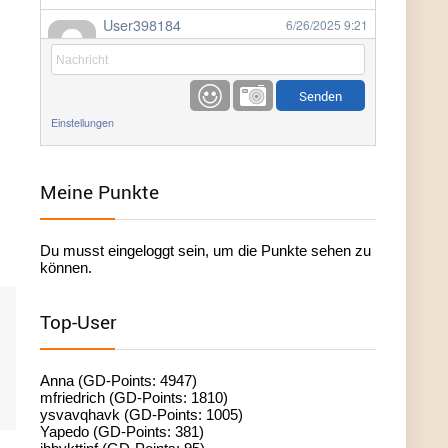
User398184
6/26/2025
9:21
Facilitator
User398184
6/26/2025
9:20
Facilitator
Einstellungen
User398184
6/26/2025
9:20
Facilitator
Meine Punkte
User398182
6/26/2025
9:15
Du musst eingeloggt sein, um die Punkte sehen zu
standardization
können.
User398182
6/26/2025
9:15
Top-User
standardization
User398182
6/26/2025
9:14
Anna (GD-Points: 4947)
standardization
mfriedrich (GD-Points: 1810)
ysvavqhavk (GD-Points: 1005)
Yapedo (GD-Points: 381)
User398182
6/26/2025
9:14