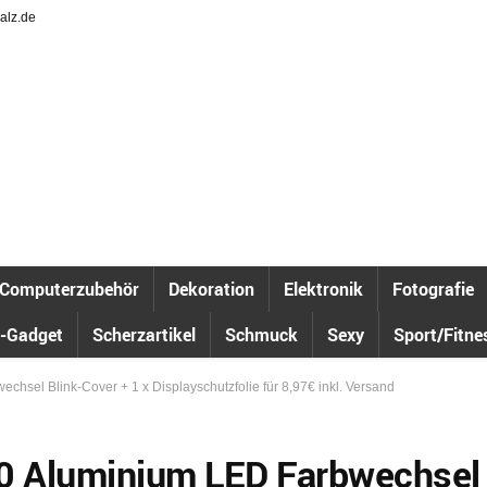
alz.de
Computerzubehör
Dekoration
Elektronik
Fotografie
-Gadget
Scherzartikel
Schmuck
Sexy
Sport/Fitne
sel Blink-Cover + 1 x Displayschutzfolie für 8,97€ inkl. Versand
0 Aluminium LED Farbwechsel