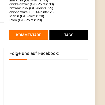
jhbvkttjnf (GD-Points: 95)
dwdrsiomwx (GD-Points: 90)
standardization
bnxrawvckv (GD-Points: 25)
owongpwkeu (GD-Points: 25)
User398182
6/26/2025
9:13
Martin (GD-Points: 20)
Roro (GD-Points: 20)
Western Australia
User398182
6/26/2025
9:12
KOMMENTARE
TAGS
Western Australia
User398182
6/26/2025
9:12
Folge uns auf Facebook:
Western Australia
User398182
6/26/2025
9:12
Western Australia
User398182
6/26/2025
9:10
optical
User398182
6/26/2025
9:10
optical