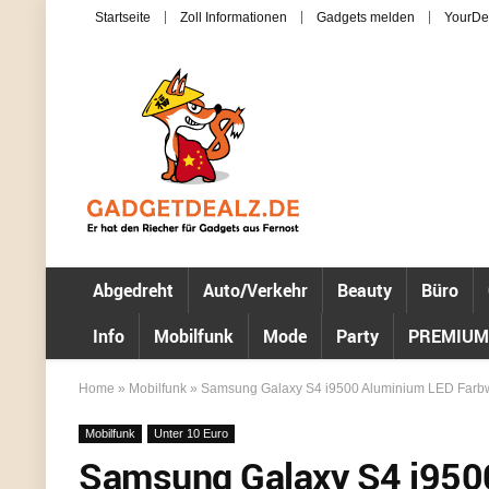
Startseite
Zoll Informationen
Gadgets melden
YourDe
Abgedreht
Auto/Verkehr
Beauty
Büro
Info
Mobilfunk
Mode
Party
PREMIUM
Home
»
Mobilfunk
»
Samsung Galaxy S4 i9500 Aluminium LED Farbwech
Mobilfunk
Unter 10 Euro
Samsung Galaxy S4 i950