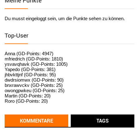
Meine Punkte
User398184
6/26/2025
9:20
Facilitator
Du musst eingeloggt sein, um die Punkte sehen zu können.
User398182
6/26/2025
9:15
standardization
Top-User
User398182
6/26/2025
9:15
standardization
Anna (GD-Points: 4947)
mfriedrich (GD-Points: 1810)
ysvavqhavk (GD-Points: 1005)
User398182
6/26/2025
9:14
Yapedo (GD-Points: 381)
jhbvkttjnf (GD-Points: 95)
standardization
dwdrsiomwx (GD-Points: 90)
bnxrawvckv (GD-Points: 25)
User398182
6/26/2025
9:14
owongpwkeu (GD-Points: 25)
Martin (GD-Points: 20)
standardization
Roro (GD-Points: 20)
User398182
6/26/2025
9:13
Western Australia
KOMMENTARE
TAGS
User398182
6/26/2025
9:12