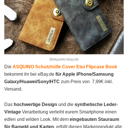
Bildquelle:ebay.de
Die
ASQUINO Schutzhülle Cover Etui Flipcase Book
bekommt ihr bei eBay.de
für Apple iPhone/Samsung
Galaxy/Huawei/Sony/HTC
zum Preis von 7,99€ inkl.
Versand.
Das
hochwertige Design
und die
synthetische Leder-
Vintage
Verarbeitung verleiht eurem Smartphone einen
edlen und wilden Look. Mit dem
eingebauten Stauraum
für Bargeld und Karten
, erfüllt dieses Markenprodukt alle