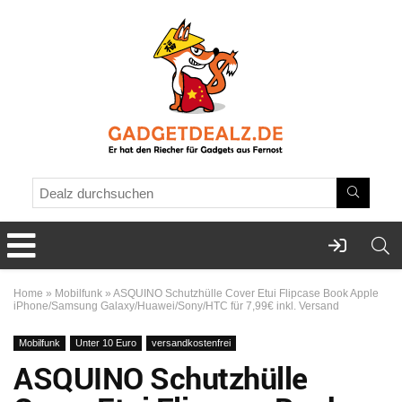
Home
»
Mobilfunk
»
ASQUINO Schutzhülle Cover Etui Flipcase Book Apple
iPhone/Samsung Galaxy/Huawei/Sony/HTC für 7,99€ inkl. Versand
Mobilfunk
Unter 10 Euro
versandkostenfrei
ASQUINO Schutzhülle