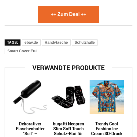
++ Zum Deal ++
TAGS:
ebay.de
Handytasche
Schutzhülle
Smart Cover Etui
VERWANDTE PRODUKTE
Dekorativer
bugatti Neopren
Trendy Cool
Flaschenhalter
Slim Soft Touch
Fashion Ice
“Seil” –
Schutz-Etui für
Cream 3D-Druck