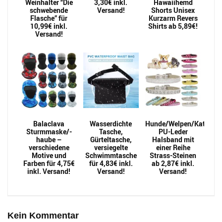
Weinhalter “Die
3,30€ inkl.
Hawaiihemd
schwebende
Versand!
Shorts Unisex
Flasche” für
Kurzarm Revers
10,99€ inkl.
Shirts ab 5,89€!
Versand!
Balaclava
Wasserdichte
Hunde/Welpen/Katzen
Sturmmaske/-
Tasche,
PU-Leder
haube –
Gürteltasche,
Halsband mit
verschiedene
versiegelte
einer Reihe
Motive und
Schwimmtasche
Strass-Steinen
Farben für 4,75€
für 4,83€ inkl.
ab 2,87€ inkl.
inkl. Versand!
Versand!
Versand!
Kein Kommentar