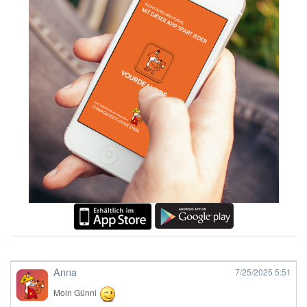
Anna
7/25/2025
5:51
Moin Günni