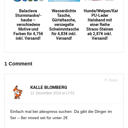
Balaclava
Wasserdichte
Hunde/Welpen/Katzen
Sturmmaske/-
Tasche,
PU-Leder
haube –
Gürteltasche,
Halsband mit
verschiedene
versiegelte
einer Reihe
Motive und
Schwimmtasche
Strass-Steinen
Farben für 4,75€
für 4,83€ inkl.
ab 2,87€ inkl.
inkl. Versand!
Versand!
Versand!
1 Comment
Reply
KALLE BLOMBERG
12. Dezember 2019 at 17:52
Einfach mal bei aliexpress suchen. Da gibt die Dinger im
5er – 8er mixed set für unter 2€