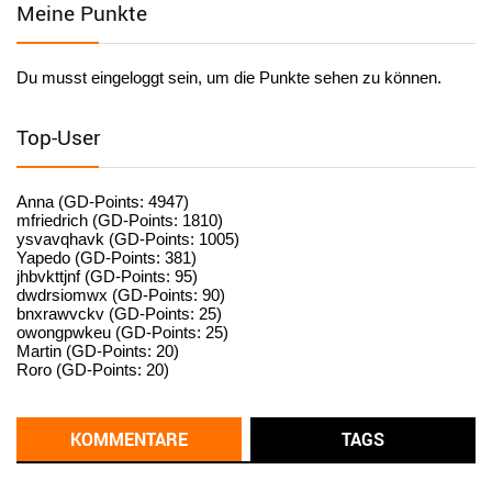
Meine Punkte
User398184
6/26/2025
9:20
Facilitator
Du musst eingeloggt sein, um die Punkte sehen zu können.
User398182
6/26/2025
9:15
standardization
Top-User
User398182
6/26/2025
9:15
standardization
Anna (GD-Points: 4947)
mfriedrich (GD-Points: 1810)
ysvavqhavk (GD-Points: 1005)
User398182
6/26/2025
9:14
Yapedo (GD-Points: 381)
jhbvkttjnf (GD-Points: 95)
standardization
dwdrsiomwx (GD-Points: 90)
bnxrawvckv (GD-Points: 25)
User398182
6/26/2025
9:14
owongpwkeu (GD-Points: 25)
Martin (GD-Points: 20)
standardization
Roro (GD-Points: 20)
User398182
6/26/2025
9:13
Western Australia
KOMMENTARE
TAGS
User398182
6/26/2025
9:12