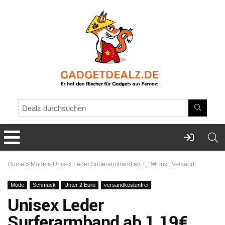
Home
»
Mode
»
Unisex Leder Surferarmband ab 1,19€ inkl. Versand!
Mode
Schmuck
Unter 2 Euro
versandkostenfrei
Unisex Leder
Surferarmband ab 1,19€