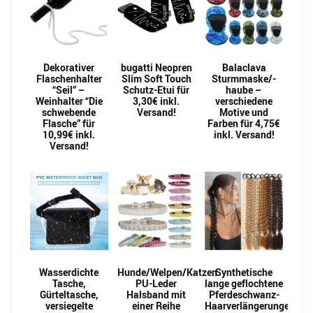
Dekorativer
bugatti Neopren
Balaclava
Flaschenhalter
Slim Soft Touch
Sturmmaske/-
“Seil” –
Schutz-Etui für
haube –
Weinhalter “Die
3,30€ inkl.
verschiedene
schwebende
Versand!
Motive und
Flasche” für
Farben für 4,75€
10,99€ inkl.
inkl. Versand!
Versand!
Wasserdichte
Hunde/Welpen/Katzen
Synthetische
Tasche,
PU-Leder
lange geflochtene
Gürteltasche,
Halsband mit
Pferdeschwanz-
versiegelte
einer Reihe
Haarverlängerungen