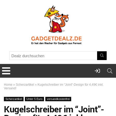
Home
»
Scherzartikel
»
Kugelschreiber im “Joint”-Design für 4,49€ inkl.
Versand!
Scherzartikel
Unter 5 Euro
versandkostenfrei
Kugelschreiber im “Joint”-