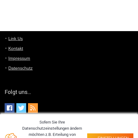
optical
User398182
6/26/2025
9:07
Grocery
User398182
Link Us
6/26/2025
9:07
Grocery
Kontakt
Impressum
User398182
6/26/2025
9:06
Grocery
Datenschutz
User397636
6/18/2025
11:20
Managed
Folgt uns…
User397636
6/18/2025
11:20
Managed
Sofern Sie Ihre
User397636
6/18/2025
11:19
Datenschutzeinstellungen ändern
Managed
möchten z.B. Erteilung von