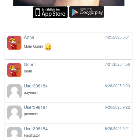
Anna
7/25/2025
5:51
Moin Günni
Günni
7/21/2025
4:56
moin
User398184
6/26/2025
9:23
payment
User398184
6/26/2025
9:22
payment
User398184
6/26/2025
9:21
Facilitator