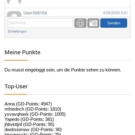
User398184
6/26/2025
9:21
Facilitator
Einstellungen
User398184
6/26/2025
9:20
Facilitator
Meine Punkte
User398184
6/26/2025
9:20
Facilitator
Du musst eingeloggt sein, um die Punkte sehen zu können.
User398182
6/26/2025
9:15
standardization
Top-User
User398182
6/26/2025
9:15
standardization
Anna (GD-Points: 4947)
mfriedrich (GD-Points: 1810)
ysvavqhavk (GD-Points: 1005)
User398182
6/26/2025
9:14
Yapedo (GD-Points: 381)
jhbvkttjnf (GD-Points: 95)
standardization
dwdrsiomwx (GD-Points: 90)
bnxrawvckv (GD-Points: 25)