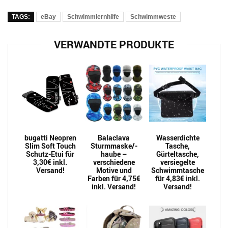
TAGS:
eBay
Schwimmlernhilfe
Schwimmweste
VERWANDTE PRODUKTE
bugatti Neopren
Balaclava
Wasserdichte
Slim Soft Touch
Sturmmaske/-
Tasche,
Schutz-Etui für
haube –
Gürteltasche,
3,30€ inkl.
verschiedene
versiegelte
Versand!
Motive und
Schwimmtasche
Farben für 4,75€
für 4,83€ inkl.
inkl. Versand!
Versand!