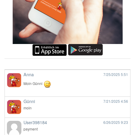
Anna
7/25/2025
5:51
Moin Günni
Günni
7/21/2025
4:56
moin
User398184
6/26/2025
9:23
payment