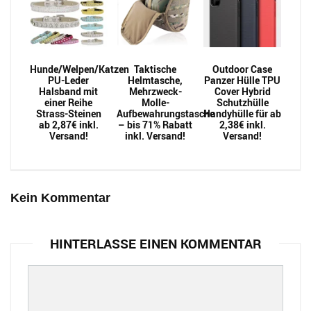
Hunde/Welpen/Katzen
Taktische
Outdoor Case
PU-Leder
Helmtasche,
Panzer Hülle TPU
Halsband mit
Mehrzweck-
Cover Hybrid
einer Reihe
Molle-
Schutzhülle
Strass-Steinen
Aufbewahrungstasche
Handyhülle für ab
ab 2,87€ inkl.
– bis 71% Rabatt
2,38€ inkl.
Versand!
inkl. Versand!
Versand!
Kein Kommentar
HINTERLASSE EINEN KOMMENTAR