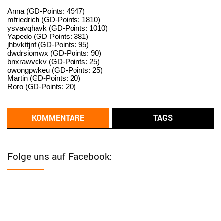
standardization
Anna (GD-Points: 4947)
mfriedrich (GD-Points: 1810)
ysvavqhavk (GD-Points: 1010)
User398182
6/26/2025
9:14
Yapedo (GD-Points: 381)
jhbvkttjnf (GD-Points: 95)
standardization
dwdrsiomwx (GD-Points: 90)
bnxrawvckv (GD-Points: 25)
User398182
6/26/2025
9:14
owongpwkeu (GD-Points: 25)
Martin (GD-Points: 20)
standardization
Roro (GD-Points: 20)
User398182
6/26/2025
9:13
Western Australia
KOMMENTARE
TAGS
User398182
6/26/2025
9:12
Western Australia
Folge uns auf Facebook:
User398182
6/26/2025
9:12
Western Australia
User398182
6/26/2025
9:12
Western Australia