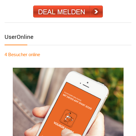
UserOnline
4 Besucher
online