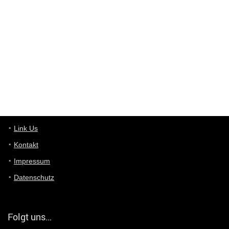
User398182
6/26/2025
9:10
optical
User398182
6/26/2025
9:10
optical
User398182
6/26/2025
9:07
Grocery
User398182
Link Us
6/26/2025
9:07
Grocery
Kontakt
Impressum
User398182
6/26/2025
9:06
Grocery
Datenschutz
User397636
6/18/2025
11:20
Managed
Folgt uns…