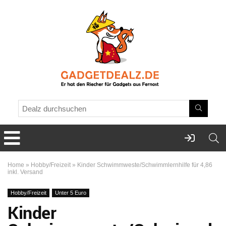
Home
»
Hobby/Freizeit
»
Kinder Schwimmweste/Schwimmlernhilfe für 4,86
inkl. Versand
Hobby/Freizeit
Unter 5 Euro
Kinder