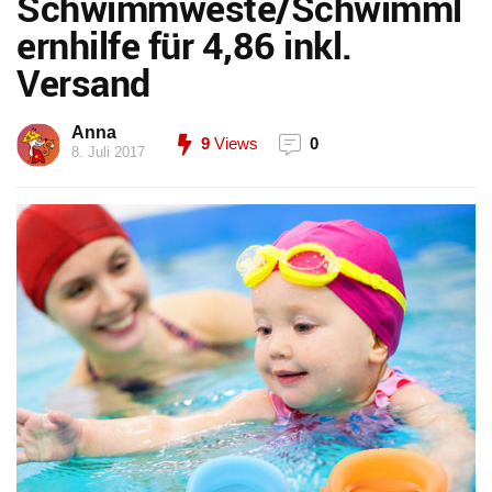
Schwimmweste/Schwimml
ernhilfe für 4,86 inkl.
Versand
Anna
9
Views
0
8. Juli 2017