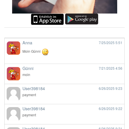
Anna
7/25/2025
5:51
Moin Günni
Günni
7/21/2025
4:56
moin
User398184
6/26/2025
9:23
payment
User398184
6/26/2025
9:22
payment
User398184
6/26/2025
9:21