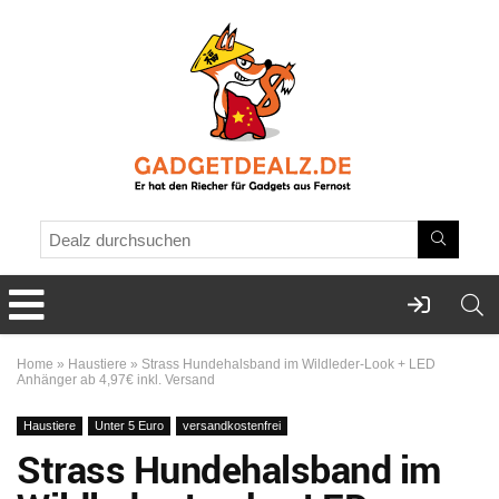
Home
»
Haustiere
»
Strass Hundehalsband im Wildleder-Look + LED
Anhänger ab 4,97€ inkl. Versand
Haustiere
Unter 5 Euro
versandkostenfrei
Strass Hundehalsband im