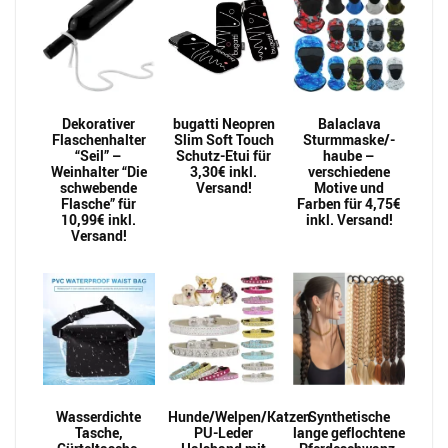
Dekorativer
bugatti Neopren
Balaclava
Flaschenhalter
Slim Soft Touch
Sturmmaske/-
“Seil” –
Schutz-Etui für
haube –
Weinhalter “Die
3,30€ inkl.
verschiedene
schwebende
Versand!
Motive und
Flasche” für
Farben für 4,75€
10,99€ inkl.
inkl. Versand!
Versand!
Wasserdichte
Hunde/Welpen/Katzen
Synthetische
Tasche,
PU-Leder
lange geflochtene