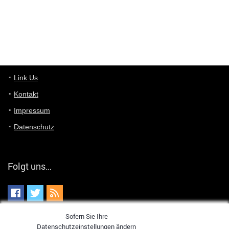
User398182
6/26/2025
9:10
optical
User398182
6/26/2025
9:07
Grocery
User398182
Link Us
6/26/2025
9:07
Grocery
Kontakt
Impressum
User398182
6/26/2025
9:06
Grocery
Datenschutz
User397636
6/18/2025
11:20
Managed
Folgt uns…
User397636
6/18/2025
11:20
Managed
Sofern Sie Ihre
User397636
6/18/2025
11:19
Datenschutzeinstellungen ändern