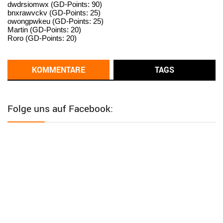
dwdrsiomwx (GD-Points: 90)
bnxrawvckv (GD-Points: 25)
User398182
6/26/2025
9:14
owongpwkeu (GD-Points: 25)
Martin (GD-Points: 20)
standardization
Roro (GD-Points: 20)
User398182
6/26/2025
9:13
Western Australia
KOMMENTARE
TAGS
User398182
6/26/2025
9:12
Western Australia
Folge uns auf Facebook:
User398182
6/26/2025
9:12
Western Australia
User398182
6/26/2025
9:12
Western Australia
User398182
6/26/2025
9:10
optical