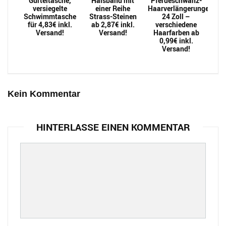
Gürteltasche,
Halsband mit
Pferdeschwanz-
versiegelte
einer Reihe
Haarverlängerungen
Schwimmtasche
Strass-Steinen
24 Zoll –
für 4,83€ inkl.
ab 2,87€ inkl.
verschiedene
Versand!
Versand!
Haarfarben ab
0,99€ inkl.
Versand!
Kein Kommentar
HINTERLASSE EINEN KOMMENTAR