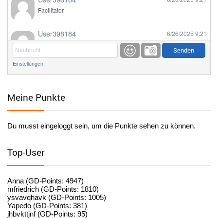
Facilitator
User398184
6/26/2025
9:21
Facilitator
Einstellungen
User398184
6/26/2025
9:20
Facilitator
Meine Punkte
User398184
6/26/2025
9:20
Facilitator
Du musst eingeloggt sein, um die Punkte sehen zu können.
User398182
6/26/2025
9:15
standardization
Top-User
User398182
6/26/2025
9:15
standardization
Anna (GD-Points: 4947)
mfriedrich (GD-Points: 1810)
ysvavqhavk (GD-Points: 1005)
User398182
6/26/2025
9:14
Yapedo (GD-Points: 381)
jhbvkttjnf (GD-Points: 95)
standardization