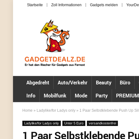
Startseite
Zoll Informationen
Gadgets melden
YourDe
Abgedreht
Auto/Verkehr
Beauty
Büro
Info
Mobilfunk
Mode
Party
PREMIUM
Home
»
Ladylike/for Ladys only
»
1 Paar Selbstklebende Push Up Sili
Ladylike/for Ladys only
Unter 5 Euro
versandkostenfrei
1 Paar Selbstklebende Pu