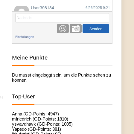
User398184
6/26/2025
9:21
Facilitator
User398184
6/26/2025
9:20
Facilitator
Einstellungen
User398184
6/26/2025
9:20
Facilitator
Meine Punkte
User398182
6/26/2025
9:15
Du musst eingeloggt sein, um die Punkte sehen zu
standardization
können.
User398182
6/26/2025
9:15
Top-User
er
standardization
User398182
6/26/2025
9:14
Anna (GD-Points: 4947)
standardization
mfriedrich (GD-Points: 1810)
ysvavqhavk (GD-Points: 1005)
Yapedo (GD-Points: 381)
User398182
6/26/2025
9:14