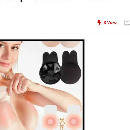
3
Views