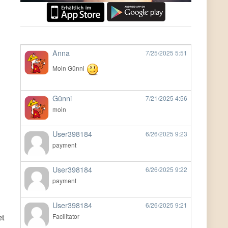
Anna
7/25/2025
5:51
Moin Günni
Günni
7/21/2025
4:56
moin
User398184
6/26/2025
9:23
payment
User398184
6/26/2025
9:22
payment
User398184
6/26/2025
9:21
Facilitator
et