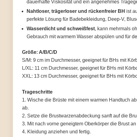
dauerhafte Viskosität und ein angenehmes Trageg
Nahtloser, trägerloser und rückenfreier BH
ist a
perfekte Lösung für Badebekleidung, Deep-V, Blus
Wasserdicht und schweißfest
, kann mehrmals oh
Gebrauch mit warmem Wasser abspülen und für den
Größe: A/B/C/D
S/M: 9 cm im Durchmesser, geeignet für BHs mit Kö
L/XL: 11 cm Durchmesser, geeignet für BHs mit Kör
XXL: 13 cm Durchmesser, geeignet für BHs mit Kör
Trageschritte
1. Wische die Brüste mit einem warmen Handtuch ab
ab.
2. Setze die Brustwarzenabdeckung sanft auf die Bru
3. Mit nach vorne geneigtem Oberkörper die Brust an
4. Kleidung anziehen und fertig.