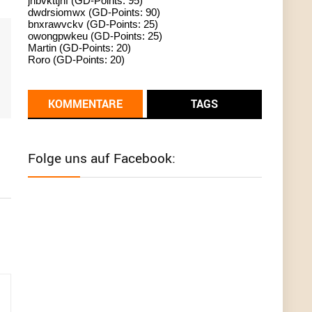
jhbvkttjnf (GD-Points: 95)
dwdrsiomwx (GD-Points: 90)
standardization
bnxrawvckv (GD-Points: 25)
owongpwkeu (GD-Points: 25)
User398182
6/26/2025
9:13
Martin (GD-Points: 20)
Roro (GD-Points: 20)
Western Australia
User398182
6/26/2025
9:12
KOMMENTARE
TAGS
Western Australia
User398182
6/26/2025
9:12
Folge uns auf Facebook:
Western Australia
User398182
6/26/2025
9:12
Western Australia
User398182
6/26/2025
9:10
optical
User398182
6/26/2025
9:10
optical