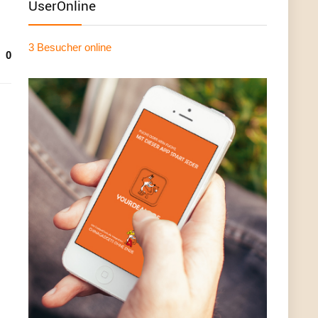
UserOnline
3 Besucher
online
0