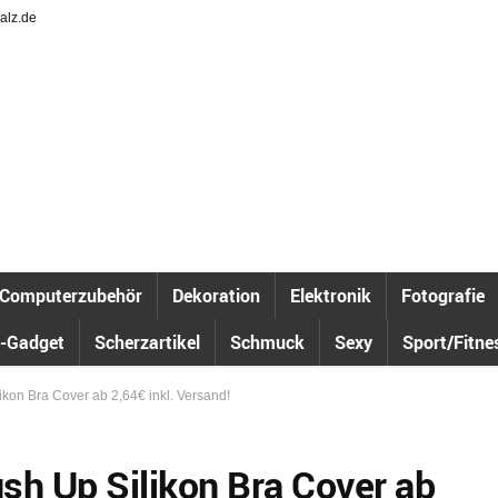
alz.de
Computerzubehör
Dekoration
Elektronik
Fotografie
-Gadget
Scherzartikel
Schmuck
Sexy
Sport/Fitne
kon Bra Cover ab 2,64€ inkl. Versand!
sh Up Silikon Bra Cover ab