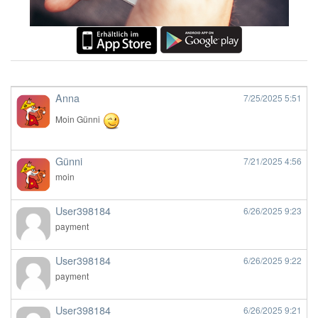
Anna
7/25/2025
5:51
Moin Günni
Günni
7/21/2025
4:56
moin
User398184
6/26/2025
9:23
payment
User398184
6/26/2025
9:22
payment
User398184
6/26/2025
9:21