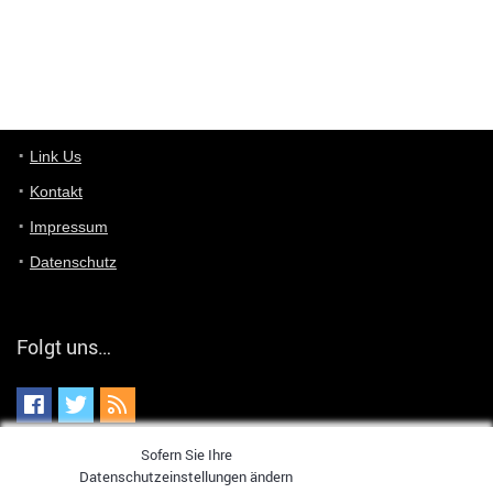
User398182
6/26/2025
9:10
optical
User398182
6/26/2025
9:07
Grocery
User398182
Link Us
6/26/2025
9:07
Grocery
Kontakt
Impressum
User398182
6/26/2025
9:06
Grocery
Datenschutz
User397636
6/18/2025
11:20
Managed
Folgt uns…
User397636
6/18/2025
11:20
Managed
Sofern Sie Ihre
User397636
6/18/2025
11:19
Datenschutzeinstellungen ändern
Managed