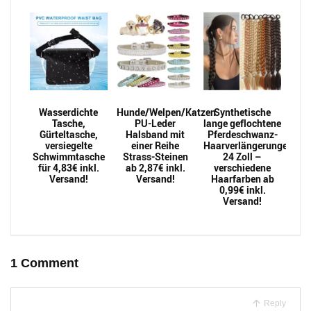
Wasserdichte
Hunde/Welpen/Katzen
Synthetische
Tasche,
PU-Leder
lange geflochtene
Gürteltasche,
Halsband mit
Pferdeschwanz-
versiegelte
einer Reihe
Haarverlängerungen
Schwimmtasche
Strass-Steinen
24 Zoll –
für 4,83€ inkl.
ab 2,87€ inkl.
verschiedene
Versand!
Versand!
Haarfarben ab
0,99€ inkl.
Versand!
1 Comment
Reply