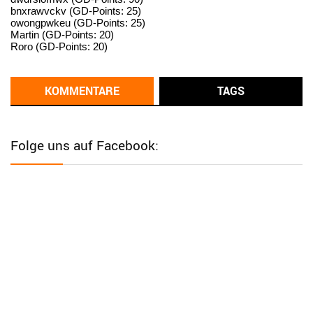
bnxrawvckv (GD-Points: 25)
User398182
6/26/2025
9:14
owongpwkeu (GD-Points: 25)
Martin (GD-Points: 20)
standardization
Roro (GD-Points: 20)
User398182
6/26/2025
9:13
Western Australia
KOMMENTARE
TAGS
User398182
6/26/2025
9:12
Western Australia
Folge uns auf Facebook:
User398182
6/26/2025
9:12
Western Australia
User398182
6/26/2025
9:12
Western Australia
User398182
6/26/2025
9:10
optical