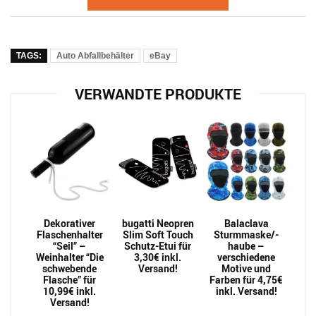
TAGS:
Auto Abfallbehälter
eBay
VERWANDTE PRODUKTE
Dekorativer
bugatti Neopren
Balaclava
Flaschenhalter
Slim Soft Touch
Sturmmaske/-
“Seil” –
Schutz-Etui für
haube –
Weinhalter “Die
3,30€ inkl.
verschiedene
schwebende
Versand!
Motive und
Flasche” für
Farben für 4,75€
10,99€ inkl.
inkl. Versand!
Versand!