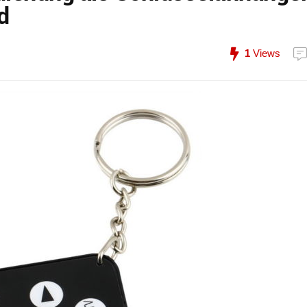
d
1
Views