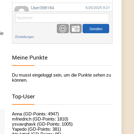
User398184
6/26/2025
9:21
Facilitator
User398184
6/26/2025
9:20
ie
Facilitator
Einstellungen
User398184
6/26/2025
9:20
Facilitator
Meine Punkte
User398182
6/26/2025
9:15
Du musst eingeloggt sein, um die Punkte sehen zu
standardization
können.
User398182
6/26/2025
9:15
Top-User
standardization
User398182
6/26/2025
9:14
Anna (GD-Points: 4947)
standardization
mfriedrich (GD-Points: 1810)
ysvavqhavk (GD-Points: 1005)
Yapedo (GD-Points: 381)
User398182
6/26/2025
9:14