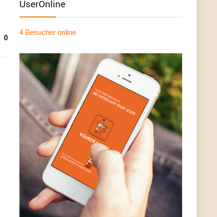
UserOnline
4 Besucher
online
0