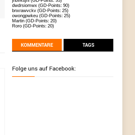
jhbvkttjnf (GD-Points: 95)
dwdrsiomwx (GD-Points: 90)
standardization
bnxrawvckv (GD-Points: 25)
owongpwkeu (GD-Points: 25)
User398182
6/26/2025
9:13
Martin (GD-Points: 20)
Roro (GD-Points: 20)
Western Australia
User398182
6/26/2025
9:12
KOMMENTARE
TAGS
Western Australia
User398182
6/26/2025
9:12
Folge uns auf Facebook:
Western Australia
User398182
6/26/2025
9:12
Western Australia
User398182
6/26/2025
9:10
optical
User398182
6/26/2025
9:10
optical