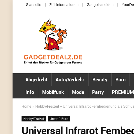
Startseite
Zoll Informationen
Gadgets melden
YourDe
Abgedreht
Auto/Verkehr
Beauty
Büro
Info
Mobilfunk
Mode
Party
PREMIUM
Home
»
Hobby/Freizeit
»
Universal Infrarot Fernbedienung als Schlüs
Hobby/Freizeit
Unter 2 Euro
Universal Infrarot Fernb