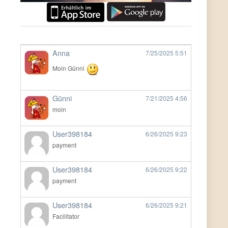
Anna
7/25/2025
5:51
Moin Günni
Günni
7/21/2025
4:56
moin
User398184
6/26/2025
9:23
payment
User398184
6/26/2025
9:22
payment
User398184
6/26/2025
9:21
Facilitator