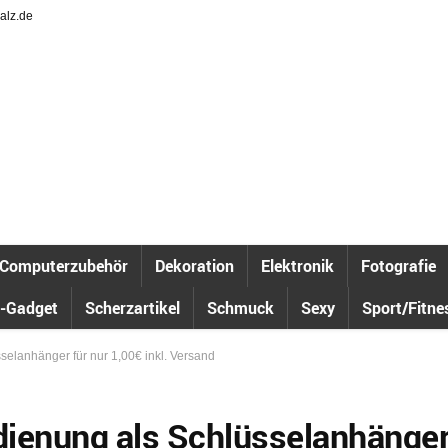
alz.de
Computerzubehör
Dekoration
Elektronik
Fotografie
-Gadget
Scherzartikel
Schmuck
Sexy
Sport/Fitne
selanhänger für nur 1,00€ inkl. Versand
edienung als Schlüsselanhänge