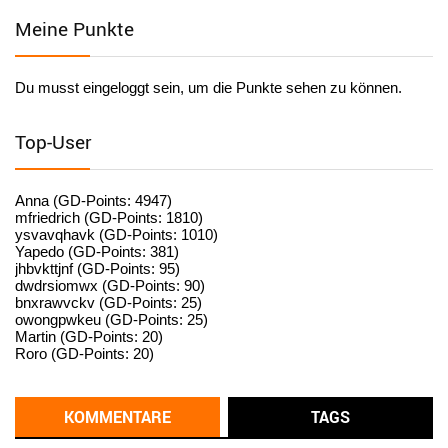
Meine Punkte
User398184
6/26/2025
9:20
Facilitator
Du musst eingeloggt sein, um die Punkte sehen zu können.
User398182
6/26/2025
9:15
standardization
Top-User
User398182
6/26/2025
9:15
standardization
Anna (GD-Points: 4947)
mfriedrich (GD-Points: 1810)
ysvavqhavk (GD-Points: 1010)
User398182
6/26/2025
9:14
Yapedo (GD-Points: 381)
jhbvkttjnf (GD-Points: 95)
standardization
dwdrsiomwx (GD-Points: 90)
bnxrawvckv (GD-Points: 25)
User398182
6/26/2025
9:14
owongpwkeu (GD-Points: 25)
Martin (GD-Points: 20)
standardization
Roro (GD-Points: 20)
User398182
6/26/2025
9:13
Western Australia
KOMMENTARE
TAGS