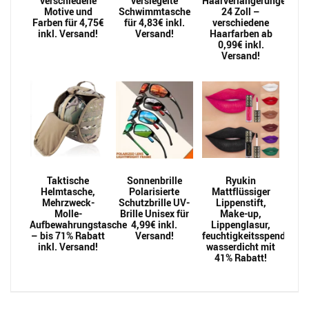
verschiedene
versiegelte
Haarverlängerungen
Motive und
Schwimmtasche
24 Zoll –
Farben für 4,75€
für 4,83€ inkl.
verschiedene
inkl. Versand!
Versand!
Haarfarben ab
0,99€ inkl.
Versand!
Taktische
Sonnenbrille
Ryukin
Helmtasche,
Polarisierte
Mattflüssiger
Mehrzweck-
Schutzbrille UV-
Lippenstift,
Molle-
Brille Unisex für
Make-up,
Aufbewahrungstasche
4,99€ inkl.
Lippenglasur,
– bis 71% Rabatt
Versand!
feuchtigkeitsspendend,
inkl. Versand!
wasserdicht mit
41% Rabatt!