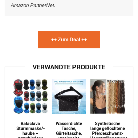
Amazon PartnerNet.
++ Zum Deal ++
VERWANDTE PRODUKTE
Balaclava
Wasserdichte
Synthetische
Sturmmaske/-
Tasche,
lange geflochtene
haube –
Gürteltasche,
Pferdeschwanz-