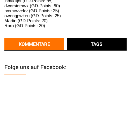
jhbvkttjnf (GD-Points: 95)
standardization
dwdrsiomwx (GD-Points: 90)
bnxrawvckv (GD-Points: 25)
User398182
6/26/2025
9:14
owongpwkeu (GD-Points: 25)
Martin (GD-Points: 20)
standardization
Roro (GD-Points: 20)
User398182
6/26/2025
9:13
Western Australia
KOMMENTARE
TAGS
User398182
6/26/2025
9:12
Western Australia
Folge uns auf Facebook:
User398182
6/26/2025
9:12
Western Australia
User398182
6/26/2025
9:12
Western Australia
User398182
6/26/2025
9:10
optical