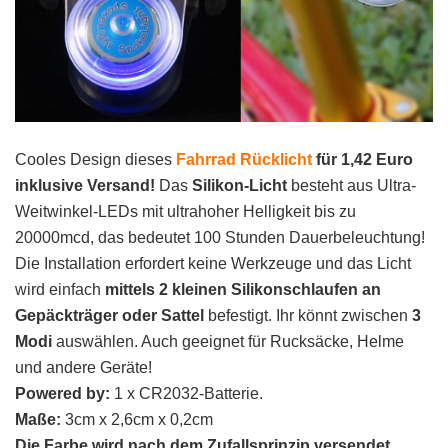
Cooles Design dieses
Fahrrad Rücklicht
für 1,42 Euro
inklusive Versand!
Das
Silikon-Licht
besteht aus Ultra-
Weitwinkel-LEDs mit ultrahoher Helligkeit bis zu
20000mcd, das bedeutet 100 Stunden Dauerbeleuchtung!
Die Installation erfordert keine Werkzeuge und das Licht
wird einfach
mittels 2 kleinen Silikonschlaufen an
Gepäckträger oder Sattel
befestigt. Ihr könnt zwischen
3
Modi
auswählen. Auch geeignet für Rucksäcke, Helme
und andere Geräte!
Powered by:
1 x CR2032-Batterie.
Maße:
3cm x 2,6cm x 0,2cm
Die Farbe wird nach dem Zufallsprinzip versendet.