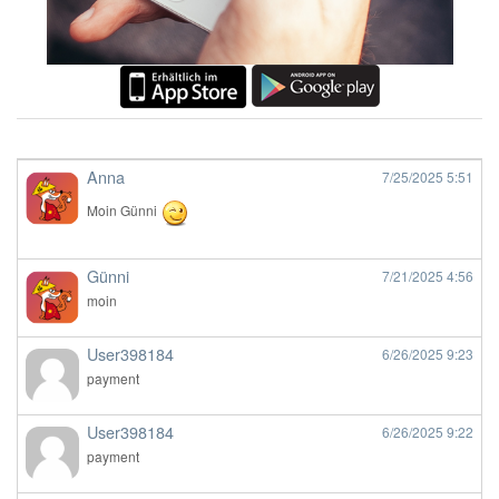
Anna
7/25/2025
5:51
Moin Günni
Günni
7/21/2025
4:56
moin
User398184
6/26/2025
9:23
payment
User398184
6/26/2025
9:22
payment