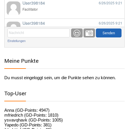
User398184
6/26/2025
9:21
Facilitator
User398184
6/26/2025
9:21
Facilitator
Einstellungen
User398184
6/26/2025
9:20
Facilitator
Meine Punkte
User398184
6/26/2025
9:20
Facilitator
Du musst eingeloggt sein, um die Punkte sehen zu können.
User398182
6/26/2025
9:15
standardization
Top-User
User398182
6/26/2025
9:15
standardization
Anna (GD-Points: 4947)
mfriedrich (GD-Points: 1810)
ysvavqhavk (GD-Points: 1005)
User398182
6/26/2025
9:14
Yapedo (GD-Points: 381)