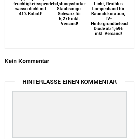
feuchtigkeitsspendend,
Leistungsstarker
Licht, flexibles
wasserdicht mit
Staubsauger
Lampenband für
41% Rabatt!
Schwarz für
Raumdekoration,
6,27€ inkl.
TV-
Versand!
Hintergrundbeleuchtung
Diode ab 1,69€
inkl. Versand!
Kein Kommentar
HINTERLASSE EINEN KOMMENTAR