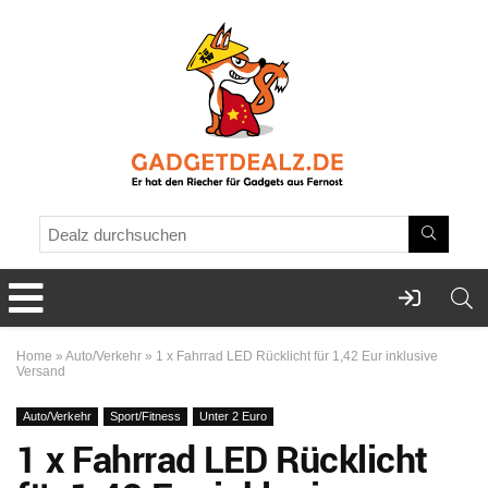
Home
»
Auto/Verkehr
»
1 x Fahrrad LED Rücklicht für 1,42 Eur inklusive
Versand
Auto/Verkehr
Sport/Fitness
Unter 2 Euro
1 x Fahrrad LED Rücklicht