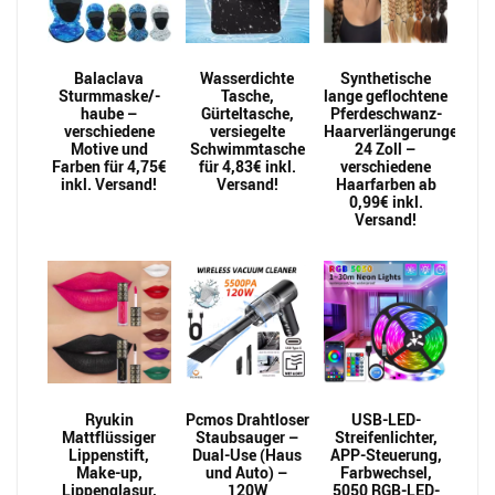
Balaclava
Wasserdichte
Synthetische
Sturmmaske/-
Tasche,
lange geflochtene
haube –
Gürteltasche,
Pferdeschwanz-
verschiedene
versiegelte
Haarverlängerungen
Motive und
Schwimmtasche
24 Zoll –
Farben für 4,75€
für 4,83€ inkl.
verschiedene
inkl. Versand!
Versand!
Haarfarben ab
0,99€ inkl.
Versand!
Ryukin
Pcmos Drahtloser
USB-LED-
Mattflüssiger
Staubsauger –
Streifenlichter,
Lippenstift,
Dual-Use (Haus
APP-Steuerung,
Make-up,
und Auto) –
Farbwechsel,
Lippenglasur,
120W
5050 RGB-LED-