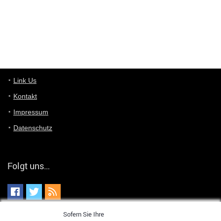
User398182
6/26/2025
9:10
optical
User398182
6/26/2025
9:07
Grocery
User398182
Link Us
6/26/2025
9:07
Grocery
Kontakt
Impressum
User398182
6/26/2025
9:06
Grocery
Datenschutz
User397636
6/18/2025
11:20
Managed
Folgt uns…
User397636
6/18/2025
11:20
Managed
Sofern Sie Ihre
User397636
6/18/2025
11:19