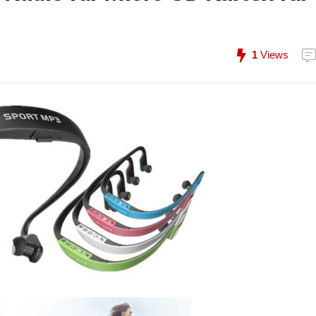
1
Views