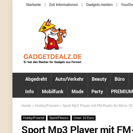
Startseite
Zoll Informationen
Gadgets melden
YourDe
Abgedreht
Auto/Verkehr
Beauty
Büro
Info
Mobilfunk
Mode
Party
PREMIUM
Home
»
Hobby/Freizeit
»
Sport Mp3 Player mit FM-Radio für Micro SD 
Hobby/Freizeit
Sport/Fitness
Unter 10 Euro
Sport Mp3 Player mit FM-