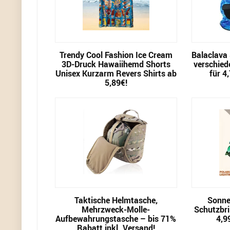
Trendy Cool Fashion Ice Cream
Balaclava
3D-Druck Hawaiihemd Shorts
verschied
Unisex Kurzarm Revers Shirts ab
für 4
5,89€!
Taktische Helmtasche,
Sonnen
Mehrzweck-Molle-
Schutzbril
Aufbewahrungstasche – bis 71%
4,9
Rabatt inkl. Versand!