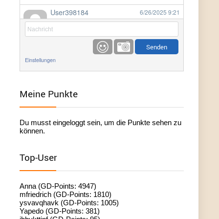
User398184
6/26/2025
9:21
Facilitator
User398184
6/26/2025
9:20
Facilitator
Einstellungen
User398184
6/26/2025
9:20
Facilitator
Meine Punkte
User398182
6/26/2025
9:15
Du musst eingeloggt sein, um die Punkte sehen zu
standardization
können.
User398182
6/26/2025
9:15
Top-User
standardization
User398182
6/26/2025
9:14
Anna (GD-Points: 4947)
standardization
mfriedrich (GD-Points: 1810)
ysvavqhavk (GD-Points: 1005)
Yapedo (GD-Points: 381)
User398182
6/26/2025
9:14