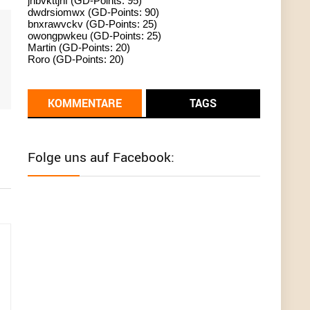
jhbvkttjnf (GD-Points: 95)
dwdrsiomwx (GD-Points: 90)
standardization
bnxrawvckv (GD-Points: 25)
owongpwkeu (GD-Points: 25)
User398182
6/26/2025
9:13
Martin (GD-Points: 20)
Roro (GD-Points: 20)
Western Australia
User398182
6/26/2025
9:12
KOMMENTARE
TAGS
Western Australia
User398182
6/26/2025
9:12
Folge uns auf Facebook:
Western Australia
User398182
6/26/2025
9:12
Western Australia
User398182
6/26/2025
9:10
optical
User398182
6/26/2025
9:10
optical