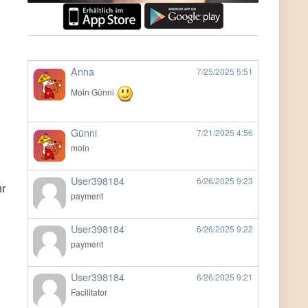
Anna
7/25/2025
5:51
Moin Günni
Günni
7/21/2025
4:56
moin
User398184
6/26/2025
9:23
hr
payment
User398184
6/26/2025
9:22
payment
User398184
6/26/2025
9:21
Facilitator