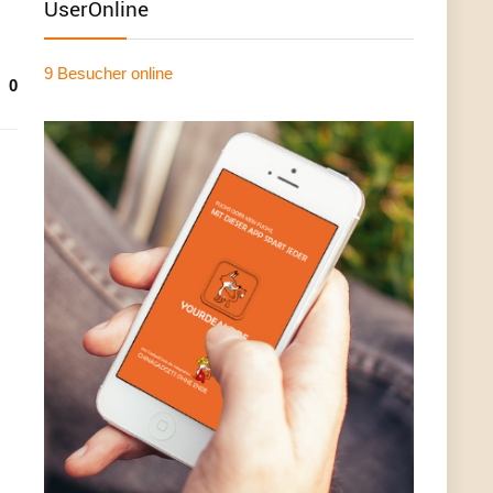
UserOnline
9 Besucher
online
0