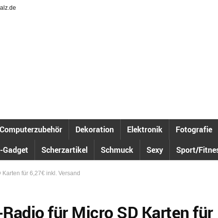
alz.de
Computerzubehör
Dekoration
Elektronik
Fotografie
-Gadget
Scherzartikel
Schmuck
Sexy
Sport/Fitne
Karten für 6,27€ inkl. Versand
Radio für Micro SD Karten für