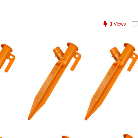
1
Views