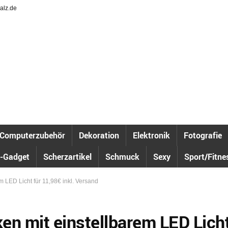
alz.de
Computerzubehör
Dekoration
Elektronik
Fotografie
-Gadget
Scherzartikel
Schmuck
Sexy
Sport/Fitne
m LED Licht für 11,98€ inkl. Versand
en mit einstellbarem LED Lich