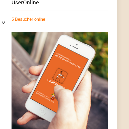
UserOnline
5 Besucher
online
0