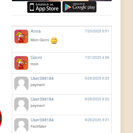
Anna
7/25/2025
5:51
Moin Günni
Günni
7/21/2025
4:56
moin
User398184
6/26/2025
9:23
payment
User398184
6/26/2025
9:22
payment
User398184
6/26/2025
9:21
Facilitator