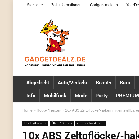
Startseite
Zoll Informationen
Gadgets melden
YourDe
Abgedreht
Auto/Verkehr
Beauty
Büro
Info
Mobilfunk
Mode
Party
PREMIUM
Home
»
Hobby/Freizeit
»
10x ABS Zeltpflöcke/-haken mit einstellbare
Hobby/Freizeit
Über 10 Euro
versandkostenfrei
10x ABS Zeltpflöcke/-hak