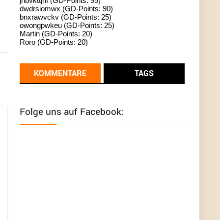
jhbvkttjnf (GD-Points: 95)
dwdrsiomwx (GD-Points: 90)
standardization
bnxrawvckv (GD-Points: 25)
owongpwkeu (GD-Points: 25)
User398182
6/26/2025
9:13
Martin (GD-Points: 20)
Roro (GD-Points: 20)
Western Australia
User398182
6/26/2025
9:12
KOMMENTARE
TAGS
Western Australia
User398182
6/26/2025
9:12
Folge uns auf Facebook:
Western Australia
User398182
6/26/2025
9:12
Western Australia
User398182
6/26/2025
9:10
optical
User398182
6/26/2025
9:10
optical