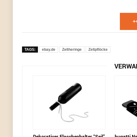
+
TAGS:
ebay.de
Zeltheringe
Zeltpflöcke
VERWA
Dekorativer Flaschenhalter “Seil”
bugatti N