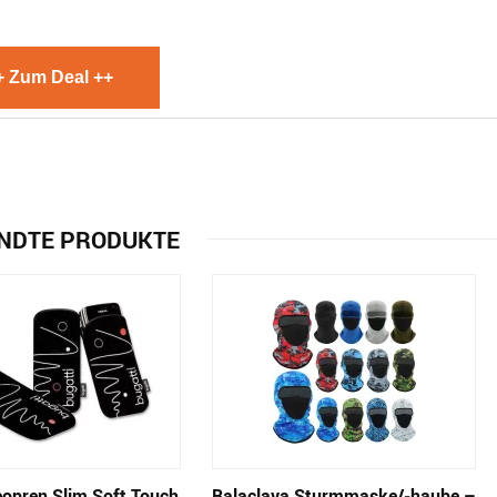
+ Zum Deal ++
NDTE PRODUKTE
eopren Slim Soft Touch
Balaclava Sturmmaske/-haube –