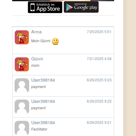
Anna
7/25/2025
5:51
Moin Günni
Günni
7/21/2025
4:56
moin
User398184
6/26/2025
9:23
payment
User398184
6/26/2025
9:22
payment
User398184
6/26/2025
9:21
Facilitator