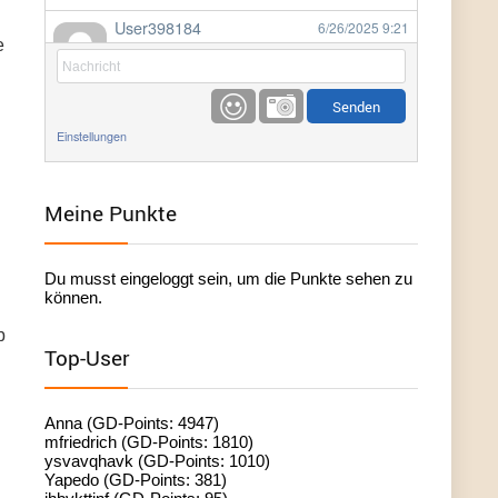
User398184
6/26/2025
9:21
e
Facilitator
User398184
6/26/2025
9:20
Facilitator
Einstellungen
User398184
6/26/2025
9:20
Facilitator
Meine Punkte
User398182
6/26/2025
9:15
Du musst eingeloggt sein, um die Punkte sehen zu
standardization
können.
b
User398182
6/26/2025
9:15
Top-User
standardization
User398182
6/26/2025
9:14
Anna (GD-Points: 4947)
standardization
mfriedrich (GD-Points: 1810)
ysvavqhavk (GD-Points: 1010)
Yapedo (GD-Points: 381)
User398182
6/26/2025
9:14