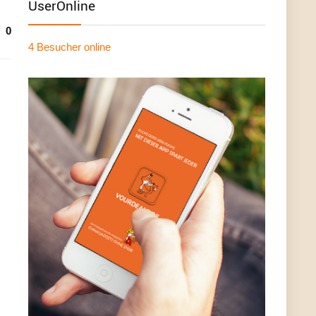
UserOnline
0
4 Besucher
online