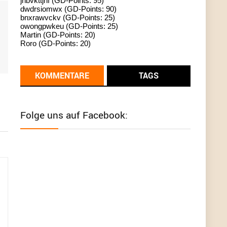
jhbvkttjnf (GD-Points: 95)
dwdrsiomwx (GD-Points: 90)
standardization
bnxrawvckv (GD-Points: 25)
owongpwkeu (GD-Points: 25)
User398182
6/26/2025
9:13
Martin (GD-Points: 20)
Roro (GD-Points: 20)
Western Australia
User398182
6/26/2025
9:12
KOMMENTARE
TAGS
Western Australia
User398182
6/26/2025
9:12
Folge uns auf Facebook:
Western Australia
User398182
6/26/2025
9:12
Western Australia
User398182
6/26/2025
9:10
optical
User398182
6/26/2025
9:10
optical