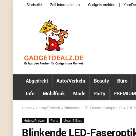
Startseite
Zoll Informationen
Gadgets melden
YourDe
Abgedreht
Auto/Verkehr
Beauty
Büro
Info
Mobilfunk
Mode
Party
PREMIUM
Home
»
Hobby/Freizeit
»
Blinkende LED-Faseroptikkappe für 4,70€ i
Hobby/Freizeit
Party
Unter 5 Euro
Blinkende LED-Faseroptik