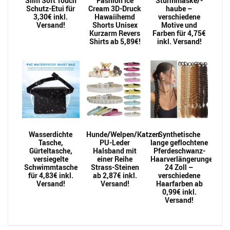
Slim Soft Touch
Fashion Ice
Sturmmaske/-
Schutz-Etui für
Cream 3D-Druck
haube –
3,30€ inkl.
Hawaiihemd
verschiedene
Versand!
Shorts Unisex
Motive und
Kurzarm Revers
Farben für 4,75€
Shirts ab 5,89€!
inkl. Versand!
Wasserdichte
Hunde/Welpen/Katzen
Synthetische
Tasche,
PU-Leder
lange geflochtene
Gürteltasche,
Halsband mit
Pferdeschwanz-
versiegelte
einer Reihe
Haarverlängerungen
Schwimmtasche
Strass-Steinen
24 Zoll –
für 4,83€ inkl.
ab 2,87€ inkl.
verschiedene
Versand!
Versand!
Haarfarben ab
0,99€ inkl.
Versand!