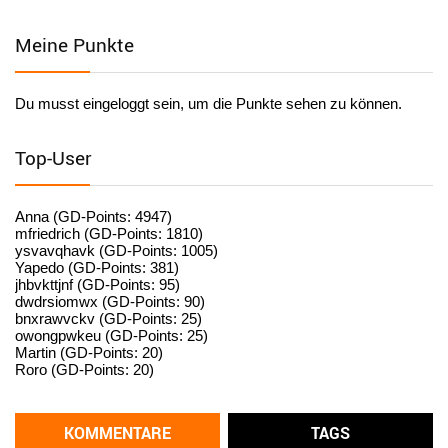
Facilitator
Meine Punkte
User398184
6/26/2025
9:20
Facilitator
Du musst eingeloggt sein, um die Punkte sehen zu können.
User398182
6/26/2025
9:15
standardization
Top-User
User398182
6/26/2025
9:15
standardization
Anna (GD-Points: 4947)
mfriedrich (GD-Points: 1810)
ysvavqhavk (GD-Points: 1005)
User398182
6/26/2025
9:14
Yapedo (GD-Points: 381)
jhbvkttjnf (GD-Points: 95)
standardization
dwdrsiomwx (GD-Points: 90)
bnxrawvckv (GD-Points: 25)
User398182
6/26/2025
9:14
owongpwkeu (GD-Points: 25)
Martin (GD-Points: 20)
standardization
Roro (GD-Points: 20)
User398182
6/26/2025
9:13
Western Australia
KOMMENTARE
TAGS