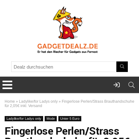
Home
»
Ladylike/for Ladys only
»
Fingerlose Perlen/Strass Brauthandschuhe
für 2,05€ inkl. Versand
Ladylike/for Ladys only
Mode
Unter 5 Euro
Fingerlose Perlen/Strass