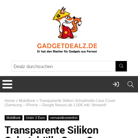
Home
»
Mobilfunk
»
Transparente Silikon Schutzhülle Case Cover
(Samsung – iPhone – Google Nexus) ab 1,00€ inkl. Versand!
Mobilfunk
Unter 2 Euro
versandkostenfrei
Transparente Silikon