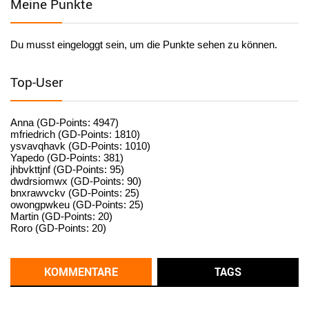
Meine Punkte
User398184
6/26/2025
9:20
Facilitator
Du musst eingeloggt sein, um die Punkte sehen zu können.
User398182
6/26/2025
9:15
standardization
Top-User
User398182
6/26/2025
9:15
standardization
Anna (GD-Points: 4947)
mfriedrich (GD-Points: 1810)
ysvavqhavk (GD-Points: 1010)
User398182
6/26/2025
9:14
Yapedo (GD-Points: 381)
jhbvkttjnf (GD-Points: 95)
standardization
dwdrsiomwx (GD-Points: 90)
bnxrawvckv (GD-Points: 25)
User398182
6/26/2025
9:14
owongpwkeu (GD-Points: 25)
Martin (GD-Points: 20)
standardization
Roro (GD-Points: 20)
User398182
6/26/2025
9:13
Western Australia
KOMMENTARE
TAGS
User398182
6/26/2025
9:12