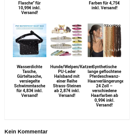
Flasche” für
Farben für 4,75€
10,99€ inkl.
inkl. Versand!
Versand!
Wasserdichte
Hunde/Welpen/Katzen
Synthetische
Tasche,
PU-Leder
lange geflochtene
Gürteltasche,
Halsband mit
Pferdeschwanz-
versiegelte
einer Reihe
Haarverlängerungen
Schwimmtasche
Strass-Steinen
24 Zoll –
für 4,83€ inkl.
ab 2,87€ inkl.
verschiedene
Versand!
Versand!
Haarfarben ab
0,99€ inkl.
Versand!
Kein Kommentar