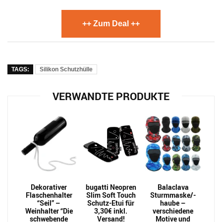
++ Zum Deal ++
TAGS:
Silikon Schutzhülle
VERWANDTE PRODUKTE
Dekorativer
bugatti Neopren
Balaclava
Flaschenhalter
Slim Soft Touch
Sturmmaske/-
“Seil” –
Schutz-Etui für
haube –
Weinhalter “Die
3,30€ inkl.
verschiedene
schwebende
Versand!
Motive und