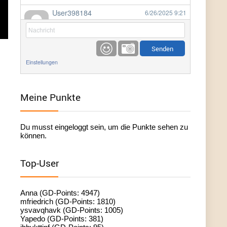
User398184
6/26/2025
9:21
Facilitator
User398184
6/26/2025
9:20
Facilitator
Einstellungen
User398184
6/26/2025
9:20
Facilitator
Meine Punkte
User398182
6/26/2025
9:15
Du musst eingeloggt sein, um die Punkte sehen zu
standardization
können.
User398182
6/26/2025
9:15
Top-User
standardization
User398182
6/26/2025
9:14
Anna (GD-Points: 4947)
standardization
mfriedrich (GD-Points: 1810)
ysvavqhavk (GD-Points: 1005)
Yapedo (GD-Points: 381)
User398182
6/26/2025
9:14