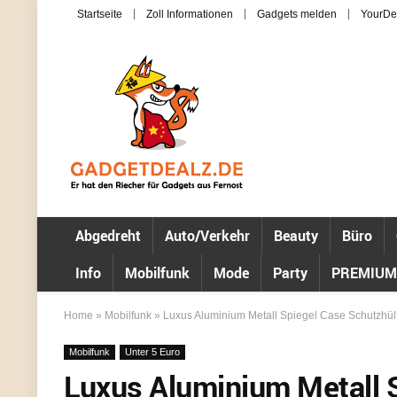
Startseite
Zoll Informationen
Gadgets melden
YourDe
Abgedreht
Auto/Verkehr
Beauty
Büro
Info
Mobilfunk
Mode
Party
PREMIUM
Home
»
Mobilfunk
»
Luxus Aluminium Metall Spiegel Case Schutzhüll
Mobilfunk
Unter 5 Euro
Luxus Aluminium Metall S