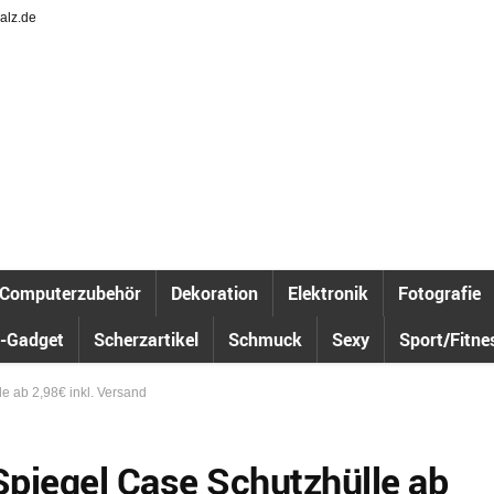
alz.de
Computerzubehör
Dekoration
Elektronik
Fotografie
-Gadget
Scherzartikel
Schmuck
Sexy
Sport/Fitne
e ab 2,98€ inkl. Versand
piegel Case Schutzhülle ab