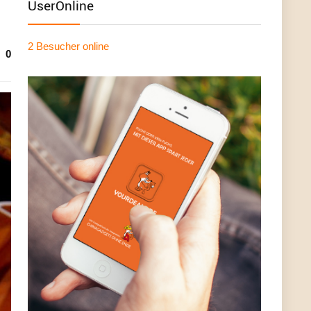
UserOnline
2 Besucher
online
0