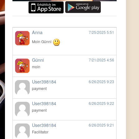
Anna
7/25/2025
5:51
Moin Günni
Günni
7/21/2025
4:56
moin
User398184
6/26/2025
9:23
payment
User398184
6/26/2025
9:22
payment
User398184
6/26/2025
9:21
Facilitator