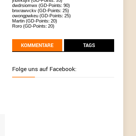
jhbvkttjnf (GD-Points: 95)
dwdrsiomwx (GD-Points: 90)
standardization
bnxrawvckv (GD-Points: 25)
owongpwkeu (GD-Points: 25)
User398182
6/26/2025
9:13
Martin (GD-Points: 20)
Roro (GD-Points: 20)
Western Australia
User398182
6/26/2025
9:12
KOMMENTARE
TAGS
Western Australia
User398182
6/26/2025
9:12
Folge uns auf Facebook:
Western Australia
User398182
6/26/2025
9:12
Western Australia
User398182
6/26/2025
9:10
optical
User398182
6/26/2025
9:10
optical