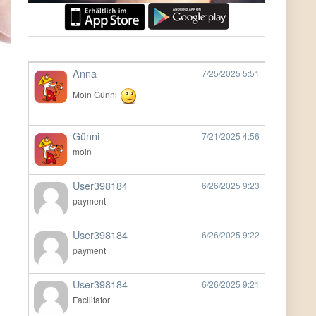
Anna
7/25/2025
5:51
Moin Günni
Günni
7/21/2025
4:56
moin
User398184
6/26/2025
9:23
payment
User398184
6/26/2025
9:22
payment
User398184
6/26/2025
9:21
Facilitator