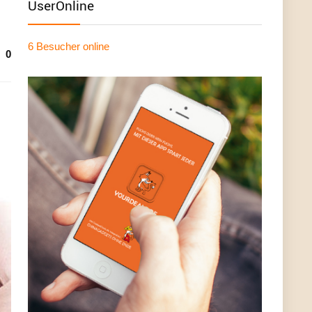
UserOnline
6 Besucher
online
0