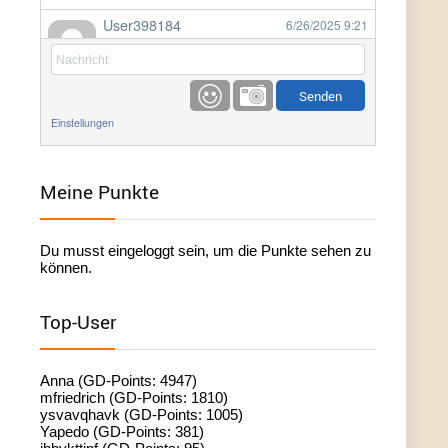
User398184
6/26/2025
9:21
Facilitator
User398184
6/26/2025
9:20
Facilitator
Einstellungen
User398184
6/26/2025
9:20
Facilitator
Meine Punkte
User398182
6/26/2025
9:15
Du musst eingeloggt sein, um die Punkte sehen zu
standardization
können.
User398182
6/26/2025
9:15
Top-User
standardization
User398182
6/26/2025
9:14
Anna (GD-Points: 4947)
standardization
mfriedrich (GD-Points: 1810)
ysvavqhavk (GD-Points: 1005)
Yapedo (GD-Points: 381)
User398182
6/26/2025
9:14