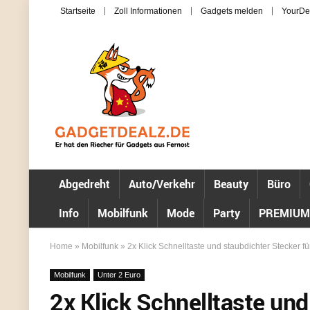
Startseite
Zoll Informationen
Gadgets melden
YourDe
Abgedreht
Auto/Verkehr
Beauty
Büro
Info
Mobilfunk
Mode
Party
PREMIUM
Home
»
Mobilfunk
»
2x Klick Schnelltaste und staubdichter Stecker f
Mobilfunk
Unter 2 Euro
2x Klick Schnelltaste und