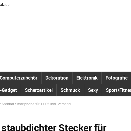
alz.de
Computerzubehör
Dekoration
Elektronik
Fotografie
-Gadget
Scherzartikel
Schmuck
Sexy
Sport/Fitne
ür Andriod Smartphone für 1,00€ inkl. Versand
 staubdichter Stecker für