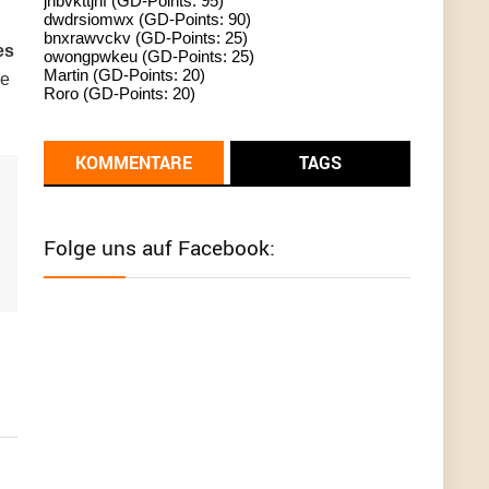
jhbvkttjnf (GD-Points: 95)
dwdrsiomwx (GD-Points: 90)
standardization
bnxrawvckv (GD-Points: 25)
es
owongpwkeu (GD-Points: 25)
User398182
6/26/2025
9:13
Martin (GD-Points: 20)
ie
Roro (GD-Points: 20)
Western Australia
User398182
6/26/2025
9:12
KOMMENTARE
TAGS
Western Australia
User398182
6/26/2025
9:12
Folge uns auf Facebook:
Western Australia
User398182
6/26/2025
9:12
Western Australia
User398182
6/26/2025
9:10
optical
User398182
6/26/2025
9:10
optical