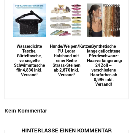
Wasserdichte
Hunde/Welpen/Katzen
Synthetische
Tasche,
PU-Leder
lange geflochtene
Gürteltasche,
Halsband mit
Pferdeschwanz-
versiegelte
einer Reihe
Haarverlängerungen
Schwimmtasche
Strass-Steinen
24 Zoll –
für 4,83€ inkl.
ab 2,87€ inkl.
verschiedene
Versand!
Versand!
Haarfarben ab
0,99€ inkl.
Versand!
Kein Kommentar
HINTERLASSE EINEN KOMMENTAR