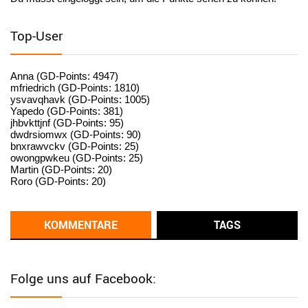
User398182
6/26/2025
9:15
standardization
Top-User
User398182
6/26/2025
9:15
standardization
Anna (GD-Points: 4947)
mfriedrich (GD-Points: 1810)
ysvavqhavk (GD-Points: 1005)
User398182
6/26/2025
9:14
Yapedo (GD-Points: 381)
jhbvkttjnf (GD-Points: 95)
standardization
dwdrsiomwx (GD-Points: 90)
bnxrawvckv (GD-Points: 25)
User398182
6/26/2025
9:14
owongpwkeu (GD-Points: 25)
Martin (GD-Points: 20)
standardization
Roro (GD-Points: 20)
User398182
6/26/2025
9:13
Western Australia
KOMMENTARE
TAGS
User398182
6/26/2025
9:12
Western Australia
Folge uns auf Facebook:
User398182
6/26/2025
9:12