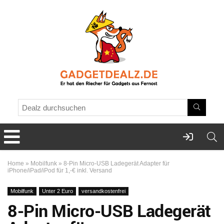
Home
»
Mobilfunk
»
8-Pin Micro-USB Ladegerät Adapter für
iPhone/iPad/iPod für 1,-€ inkl. Versand
Mobilfunk
Unter 2 Euro
versandkostenfrei
8-Pin Micro-USB Ladegerät