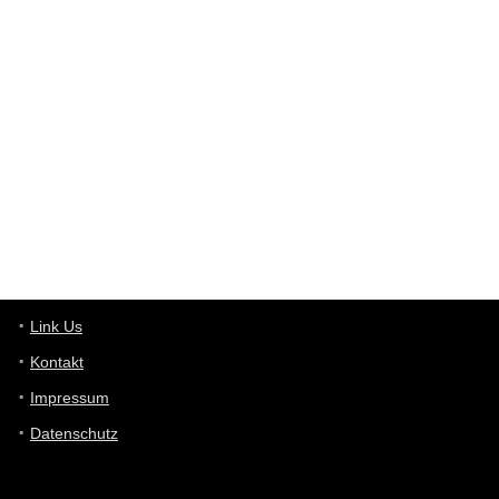
User398182
6/26/2025
9:12
Western Australia
User398182
6/26/2025
9:10
optical
User398182
6/26/2025
9:10
optical
User398182
6/26/2025
9:07
Grocery
User398182
Link Us
6/26/2025
9:07
Grocery
Kontakt
Impressum
User398182
6/26/2025
9:06
Grocery
Datenschutz
User397636
6/18/2025
11:20