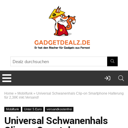
Home
»
Mobilfunk
»
Universal Schwanenhals Clip-on Smartphone Halterung
für 2,38€ inkl.Versand!
Mobilfunk
Unter 5 Euro
versandkostenfrei
Universal Schwanenhals