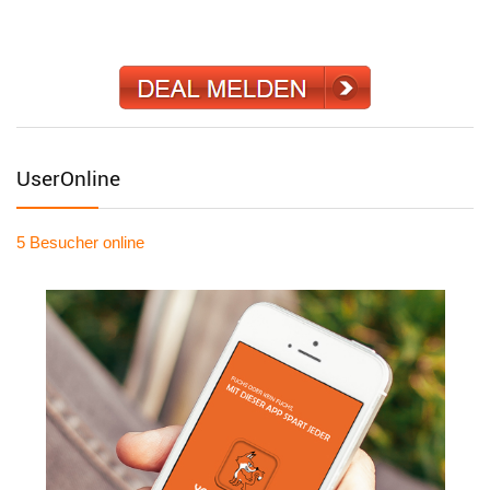
UserOnline
5 Besucher
online