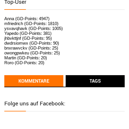
Top-User
User398182
6/26/2025
9:15
standardization
Anna (GD-Points: 4947)
mfriedrich (GD-Points: 1810)
ysvavqhavk (GD-Points: 1005)
User398182
6/26/2025
9:14
Yapedo (GD-Points: 381)
jhbvkttjnf (GD-Points: 95)
standardization
dwdrsiomwx (GD-Points: 90)
bnxrawvckv (GD-Points: 25)
User398182
6/26/2025
9:14
owongpwkeu (GD-Points: 25)
Martin (GD-Points: 20)
standardization
Roro (GD-Points: 20)
User398182
6/26/2025
9:13
Western Australia
KOMMENTARE
TAGS
User398182
6/26/2025
9:12
Western Australia
Folge uns auf Facebook:
User398182
6/26/2025
9:12
Western Australia