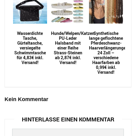
Wasserdichte
Hunde/Welpen/Katzen
Synthetische
Tasche,
PU-Leder
lange geflochtene
Gürteltasche,
Halsband mit
Pferdeschwanz-
versiegelte
einer Reihe
Haarverlängerungen
Schwimmtasche
Strass-Steinen
24 Zoll –
für 4,83€ inkl.
ab 2,87€ inkl.
verschiedene
Versand!
Versand!
Haarfarben ab
0,99€ inkl.
Versand!
Kein Kommentar
HINTERLASSE EINEN KOMMENTAR