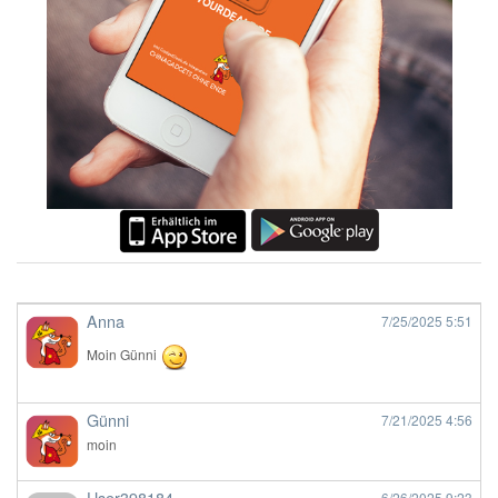
Anna
7/25/2025
5:51
Moin Günni
Günni
7/21/2025
4:56
moin
User398184
6/26/2025
9:23