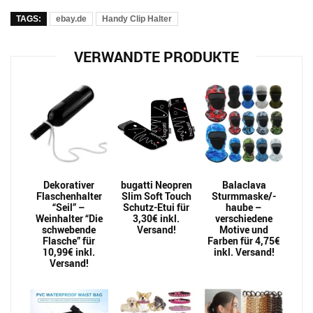
TAGS:
ebay.de
Handy Clip Halter
VERWANDTE PRODUKTE
Dekorativer
bugatti Neopren
Balaclava
Flaschenhalter
Slim Soft Touch
Sturmmaske/-
“Seil” –
Schutz-Etui für
haube –
Weinhalter “Die
3,30€ inkl.
verschiedene
schwebende
Versand!
Motive und
Flasche” für
Farben für 4,75€
10,99€ inkl.
inkl. Versand!
Versand!