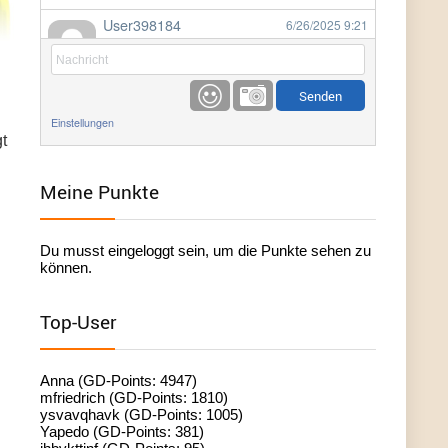
User398184
6/26/2025
9:21
Facilitator
User398184
6/26/2025
9:20
Facilitator
Einstellungen
t
User398184
6/26/2025
9:20
Facilitator
Meine Punkte
User398182
6/26/2025
9:15
Du musst eingeloggt sein, um die Punkte sehen zu
standardization
können.
User398182
6/26/2025
9:15
Top-User
standardization
User398182
6/26/2025
9:14
Anna (GD-Points: 4947)
standardization
mfriedrich (GD-Points: 1810)
ysvavqhavk (GD-Points: 1005)
Yapedo (GD-Points: 381)
User398182
6/26/2025
9:14