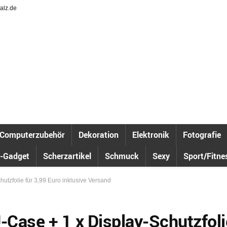
alz.de
Computerzubehör
Dekoration
Elektronik
Fotografie
-Gadget
Scherzartikel
Schmuck
Sexy
Sport/Fitne
utzfolie für 3,99 Euro inklusive Versand
-Case + 1 x Display-Schutzfoli