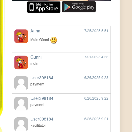
Anna
7/25/2025
5:51
Moin Günni
Günni
7/21/2025
4:56
moin
User398184
6/26/2025
9:23
payment
User398184
6/26/2025
9:22
payment
User398184
6/26/2025
9:21
Facilitator