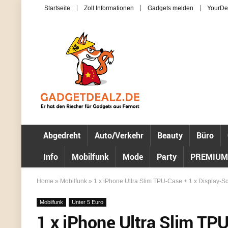
Startseite
Zoll Informationen
Gadgets melden
YourDe
Abgedreht
Auto/Verkehr
Beauty
Büro
Info
Mobilfunk
Mode
Party
PREMIUM
Home
»
Mobilfunk
»
1 x iPhone Ultra Slim TPU-Case + 1 x Display-Sch
Mobilfunk
Unter 5 Euro
1 x iPhone Ultra Slim TPU