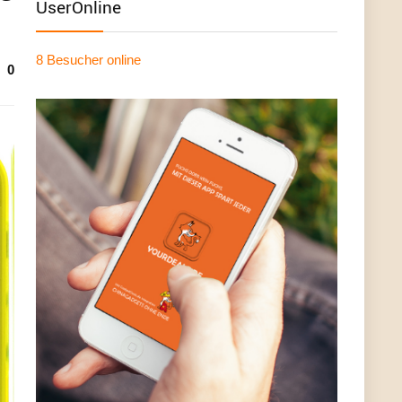
UserOnline
8 Besucher
online
0