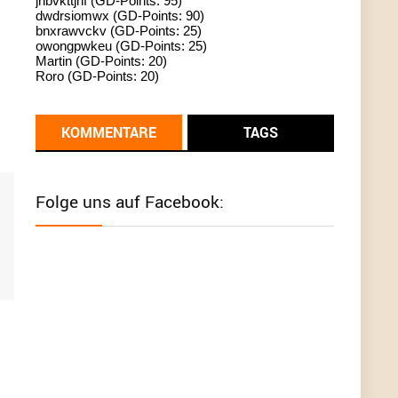
jhbvkttjnf (GD-Points: 95)
dwdrsiomwx (GD-Points: 90)
standardization
bnxrawvckv (GD-Points: 25)
owongpwkeu (GD-Points: 25)
User398182
6/26/2025
9:13
Martin (GD-Points: 20)
Roro (GD-Points: 20)
Western Australia
User398182
6/26/2025
9:12
KOMMENTARE
TAGS
Western Australia
User398182
6/26/2025
9:12
Folge uns auf Facebook:
Western Australia
User398182
6/26/2025
9:12
Western Australia
User398182
6/26/2025
9:10
optical
User398182
6/26/2025
9:10
optical