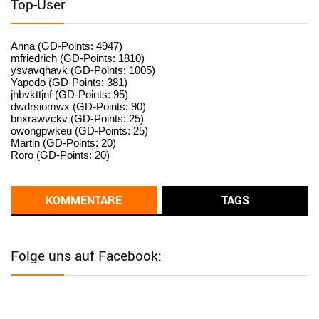
Top-User
User398182
6/26/2025
9:15
standardization
Anna (GD-Points: 4947)
mfriedrich (GD-Points: 1810)
ysvavqhavk (GD-Points: 1005)
User398182
6/26/2025
9:14
Yapedo (GD-Points: 381)
jhbvkttjnf (GD-Points: 95)
standardization
dwdrsiomwx (GD-Points: 90)
bnxrawvckv (GD-Points: 25)
User398182
6/26/2025
9:14
owongpwkeu (GD-Points: 25)
Martin (GD-Points: 20)
standardization
Roro (GD-Points: 20)
User398182
6/26/2025
9:13
Western Australia
KOMMENTARE
TAGS
User398182
6/26/2025
9:12
Western Australia
Folge uns auf Facebook:
User398182
6/26/2025
9:12
Western Australia