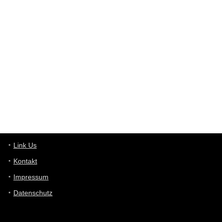
User398182
6/26/2025
9:12
Western Australia
User398182
6/26/2025
9:10
optical
User398182
6/26/2025
9:10
optical
User398182
6/26/2025
9:07
Grocery
User398182
Link Us
6/26/2025
9:07
Grocery
Kontakt
Impressum
User398182
6/26/2025
9:06
Grocery
Datenschutz
User397636
6/18/2025
11:20