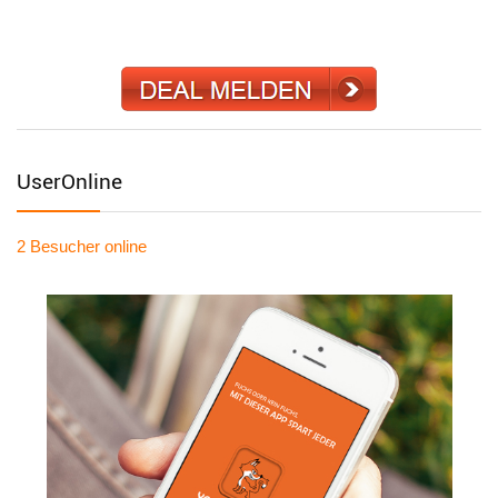
UserOnline
2 Besucher
online