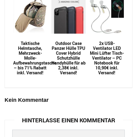
Taktische
Outdoor Case
2x USB-
Helmtasche,
Panzer Hülle TPU
Ventilator LED
Mehrzweck-
Cover Hybrid
Mini Lüfter Tisch-
Molle-
Schutzhülle
Ventilator – PC
Aufbewahrungstasche
Handyhülle für ab
Notebook für
– bis 71% Rabatt
2,38€ inkl.
10,90€ inkl.
inkl. Versand!
Versand!
Versand!
Kein Kommentar
HINTERLASSE EINEN KOMMENTAR