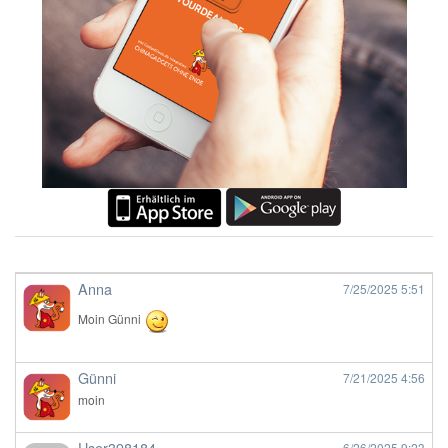
Anna
7/25/2025
5:51
Moin Günni
Günni
7/21/2025
4:56
moin
User398184
6/26/2025
9:23