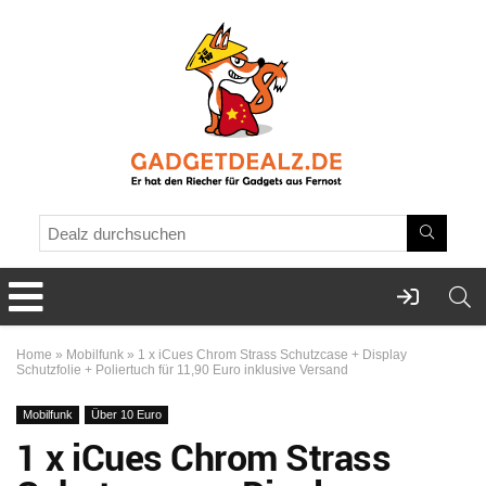
Home
»
Mobilfunk
»
1 x iCues Chrom Strass Schutzcase + Display
Schutzfolie + Poliertuch für 11,90 Euro inklusive Versand
Mobilfunk
Über 10 Euro
1 x iCues Chrom Strass