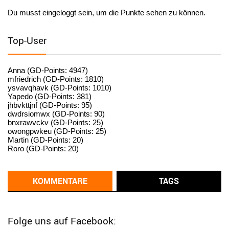
Du musst eingeloggt sein, um die Punkte sehen zu können.
User398182
6/26/2025
9:15
standardization
Top-User
User398182
6/26/2025
9:15
standardization
Anna (GD-Points: 4947)
mfriedrich (GD-Points: 1810)
ysvavqhavk (GD-Points: 1010)
User398182
6/26/2025
9:14
Yapedo (GD-Points: 381)
jhbvkttjnf (GD-Points: 95)
standardization
dwdrsiomwx (GD-Points: 90)
bnxrawvckv (GD-Points: 25)
User398182
6/26/2025
9:14
owongpwkeu (GD-Points: 25)
Martin (GD-Points: 20)
standardization
Roro (GD-Points: 20)
User398182
6/26/2025
9:13
Western Australia
KOMMENTARE
TAGS
User398182
6/26/2025
9:12
Western Australia
Folge uns auf Facebook: