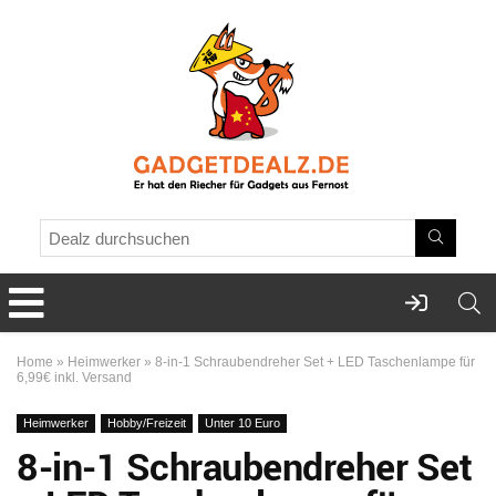
Home
»
Heimwerker
»
8-in-1 Schraubendreher Set + LED Taschenlampe für
6,99€ inkl. Versand
Heimwerker
Hobby/Freizeit
Unter 10 Euro
8-in-1 Schraubendreher Set