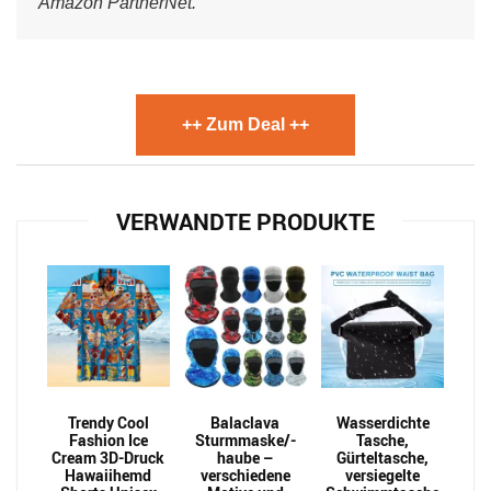
Amazon PartnerNet.
++ Zum Deal ++
VERWANDTE PRODUKTE
Trendy Cool
Balaclava
Wasserdichte
Fashion Ice
Sturmmaske/-
Tasche,
Cream 3D-Druck
haube –
Gürteltasche,
Hawaiihemd
verschiedene
versiegelte