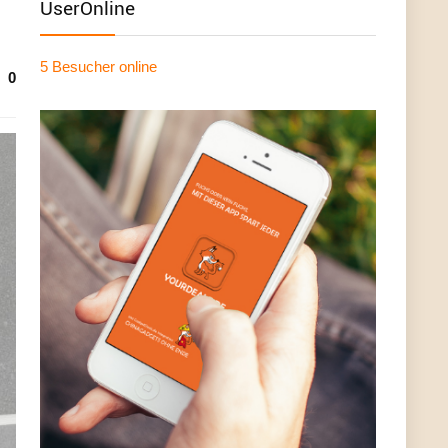
UserOnline
5 Besucher
online
0