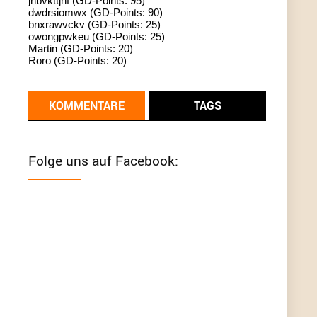
jhbvkttjnf (GD-Points: 95)
dwdrsiomwx (GD-Points: 90)
standardization
bnxrawvckv (GD-Points: 25)
owongpwkeu (GD-Points: 25)
User398182
6/26/2025
9:13
Martin (GD-Points: 20)
Roro (GD-Points: 20)
Western Australia
User398182
6/26/2025
9:12
KOMMENTARE
TAGS
Western Australia
User398182
6/26/2025
9:12
Folge uns auf Facebook:
Western Australia
User398182
6/26/2025
9:12
Western Australia
User398182
6/26/2025
9:10
optical
User398182
6/26/2025
9:10
optical