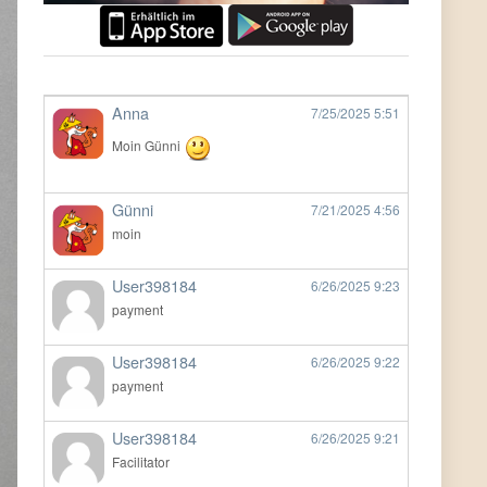
Anna
7/25/2025
5:51
Moin Günni
Günni
7/21/2025
4:56
moin
User398184
6/26/2025
9:23
payment
User398184
6/26/2025
9:22
payment
User398184
6/26/2025
9:21
Facilitator