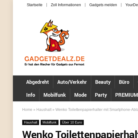
Startseite
Zoll Informationen
Gadgets melden
YourDe
Abgedreht
Auto/Verkehr
Beauty
Büro
Info
Mobilfunk
Mode
Party
PREMIUM
Home
»
Haushalt
»
Wenko Toilettenpapierhalter mit Smartphone-Abla
Haushalt
Mobilfunk
Über 10 Euro
Wenko Toilettenpapierhal