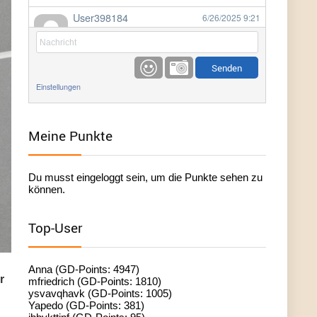
User398184
6/26/2025
9:21
Facilitator
User398184
6/26/2025
9:20
Facilitator
Einstellungen
User398184
6/26/2025
9:20
Facilitator
Meine Punkte
User398182
6/26/2025
9:15
Du musst eingeloggt sein, um die Punkte sehen zu
standardization
können.
User398182
6/26/2025
9:15
Top-User
standardization
User398182
6/26/2025
9:14
Anna (GD-Points: 4947)
r
standardization
mfriedrich (GD-Points: 1810)
ysvavqhavk (GD-Points: 1005)
Yapedo (GD-Points: 381)
User398182
6/26/2025
9:14