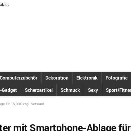
alz.de
Computerzubehör
Dekoration
Elektronik
Fotografie
-Gadget
Scherzartikel
Schmuck
Sexy
Sport/Fitne
ge für 15,99€ zzgl. Versand
ter mit Smartphone-Ablage für