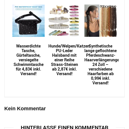
Wasserdichte
Hunde/Welpen/Katzen
Synthetische
Tasche,
PU-Leder
lange geflochtene
Gürteltasche,
Halsband mit
Pferdeschwanz-
versiegelte
einer Reihe
Haarverlängerungen
Schwimmtasche
Strass-Steinen
24 Zoll –
für 4,83€ inkl.
ab 2,87€ inkl.
verschiedene
Versand!
Versand!
Haarfarben ab
0,99€ inkl.
Versand!
Kein Kommentar
HINTERLASSE EINEN KOMMENTAR