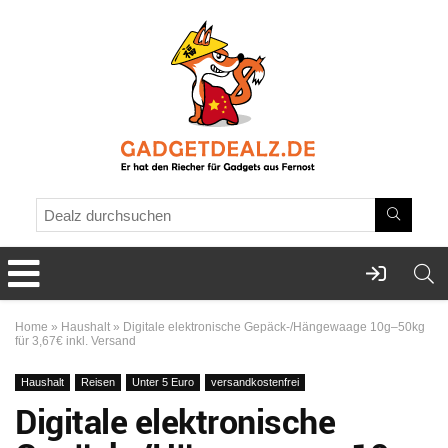
Home
»
Haushalt
»
Digitale elektronische Gepäck-/Hängewaage 10g–50kg
für 3,67€ inkl. Versand
Haushalt
Reisen
Unter 5 Euro
versandkostenfrei
Digitale elektronische