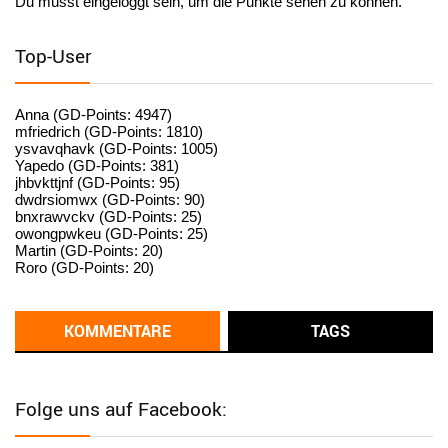
Du musst eingeloggt sein, um die Punkte sehen zu können.
User398182
6/26/2025
9:15
standardization
Top-User
User398182
6/26/2025
9:15
standardization
Anna (GD-Points: 4947)
mfriedrich (GD-Points: 1810)
ysvavqhavk (GD-Points: 1005)
User398182
6/26/2025
9:14
Yapedo (GD-Points: 381)
jhbvkttjnf (GD-Points: 95)
standardization
dwdrsiomwx (GD-Points: 90)
bnxrawvckv (GD-Points: 25)
User398182
6/26/2025
9:14
owongpwkeu (GD-Points: 25)
Martin (GD-Points: 20)
standardization
Roro (GD-Points: 20)
User398182
6/26/2025
9:13
Western Australia
KOMMENTARE
TAGS
User398182
6/26/2025
9:12
Western Australia
Folge uns auf Facebook:
User398182
6/26/2025
9:12