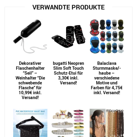
VERWANDTE PRODUKTE
Dekorativer
bugatti Neopren
Balaclava
Flaschenhalter
Slim Soft Touch
Sturmmaske/-
“Seil” –
Schutz-Etui für
haube –
Weinhalter “Die
3,30€ inkl.
verschiedene
schwebende
Versand!
Motive und
Flasche” für
Farben für 4,75€
10,99€ inkl.
inkl. Versand!
Versand!