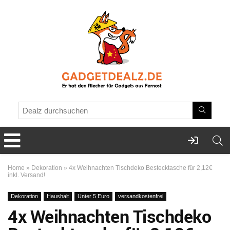
Home
»
Dekoration
»
4x Weihnachten Tischdeko Bestecktasche für 2,12€
inkl. Versand!
Dekoration
Haushalt
Unter 5 Euro
versandkostenfrei
4x Weihnachten Tischdeko