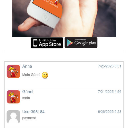
Anna
7/25/2025
5:51
Moin Günni
Günni
7/21/2025
4:56
moin
User398184
6/26/2025
9:23
payment