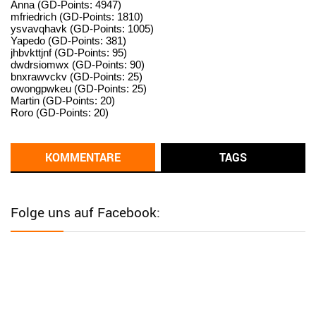
standardization
Anna (GD-Points: 4947)
mfriedrich (GD-Points: 1810)
ysvavqhavk (GD-Points: 1005)
User398182
6/26/2025
9:14
Yapedo (GD-Points: 381)
jhbvkttjnf (GD-Points: 95)
standardization
dwdrsiomwx (GD-Points: 90)
bnxrawvckv (GD-Points: 25)
User398182
6/26/2025
9:14
owongpwkeu (GD-Points: 25)
Martin (GD-Points: 20)
standardization
Roro (GD-Points: 20)
User398182
6/26/2025
9:13
Western Australia
KOMMENTARE
TAGS
User398182
6/26/2025
9:12
Western Australia
Folge uns auf Facebook:
User398182
6/26/2025
9:12
Western Australia
User398182
6/26/2025
9:12
Western Australia