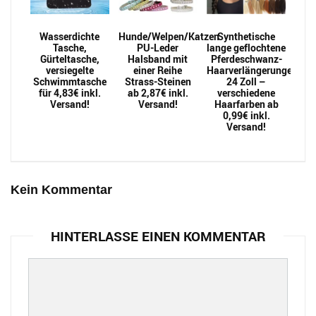
Wasserdichte
Hunde/Welpen/Katzen
Synthetische
Tasche,
PU-Leder
lange geflochtene
Gürteltasche,
Halsband mit
Pferdeschwanz-
versiegelte
einer Reihe
Haarverlängerungen
Schwimmtasche
Strass-Steinen
24 Zoll –
für 4,83€ inkl.
ab 2,87€ inkl.
verschiedene
Versand!
Versand!
Haarfarben ab
0,99€ inkl.
Versand!
Kein Kommentar
HINTERLASSE EINEN KOMMENTAR