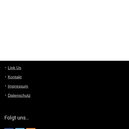
User398182
6/26/2025
9:10
optical
User398182
6/26/2025
9:10
optical
User398182
6/26/2025
9:07
Grocery
User398182
Link Us
6/26/2025
9:07
Grocery
Kontakt
Impressum
User398182
6/26/2025
9:06
Grocery
Datenschutz
User397636
6/18/2025
11:20
Managed
Folgt uns…
User397636
6/18/2025
11:20