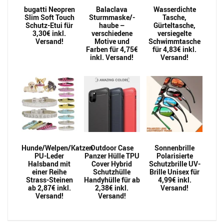
bugatti Neopren
Balaclava
Wasserdichte
Slim Soft Touch
Sturmmaske/-
Tasche,
Schutz-Etui für
haube –
Gürteltasche,
3,30€ inkl.
verschiedene
versiegelte
Versand!
Motive und
Schwimmtasche
Farben für 4,75€
für 4,83€ inkl.
inkl. Versand!
Versand!
Hunde/Welpen/Katzen
Outdoor Case
Sonnenbrille
PU-Leder
Panzer Hülle TPU
Polarisierte
Halsband mit
Cover Hybrid
Schutzbrille UV-
einer Reihe
Schutzhülle
Brille Unisex für
Strass-Steinen
Handyhülle für ab
4,99€ inkl.
ab 2,87€ inkl.
2,38€ inkl.
Versand!
Versand!
Versand!