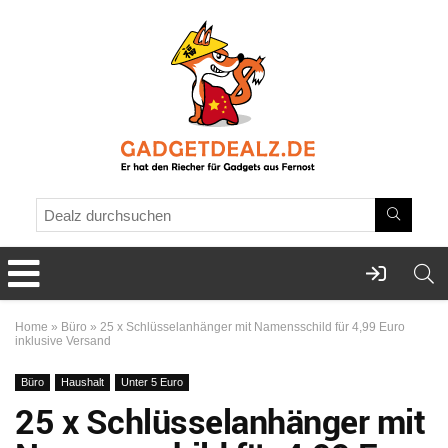
Home
»
Büro
»
25 x Schlüsselanhänger mit Namensschild für 4,99 Euro
inklusive Versand
Büro
Haushalt
Unter 5 Euro
25 x Schlüsselanhänger mit