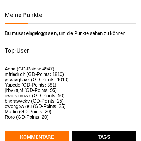
Facilitator
Meine Punkte
User398184
6/26/2025
9:20
Facilitator
Du musst eingeloggt sein, um die Punkte sehen zu können.
User398182
6/26/2025
9:15
standardization
Top-User
User398182
6/26/2025
9:15
standardization
Anna (GD-Points: 4947)
mfriedrich (GD-Points: 1810)
ysvavqhavk (GD-Points: 1010)
User398182
6/26/2025
9:14
Yapedo (GD-Points: 381)
jhbvkttjnf (GD-Points: 95)
standardization
dwdrsiomwx (GD-Points: 90)
bnxrawvckv (GD-Points: 25)
User398182
6/26/2025
9:14
owongpwkeu (GD-Points: 25)
Martin (GD-Points: 20)
standardization
Roro (GD-Points: 20)
User398182
6/26/2025
9:13
Western Australia
KOMMENTARE
TAGS