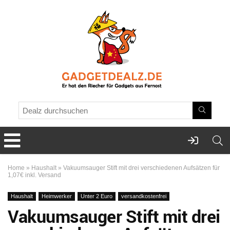
Home
»
Haushalt
»
Vakuumsauger Stift mit drei verschiedenen Aufsätzen für
1,07€ inkl. Versand
Haushalt
Heimwerker
Unter 2 Euro
versandkostenfrei
Vakuumsauger Stift mit drei