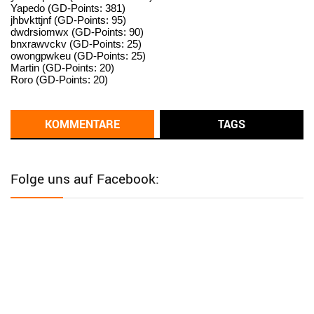
User398182
6/26/2025
9:14
Yapedo (GD-Points: 381)
jhbvkttjnf (GD-Points: 95)
standardization
dwdrsiomwx (GD-Points: 90)
bnxrawvckv (GD-Points: 25)
User398182
6/26/2025
9:14
owongpwkeu (GD-Points: 25)
Martin (GD-Points: 20)
standardization
Roro (GD-Points: 20)
User398182
6/26/2025
9:13
Western Australia
KOMMENTARE
TAGS
User398182
6/26/2025
9:12
Western Australia
Folge uns auf Facebook:
User398182
6/26/2025
9:12
Western Australia
User398182
6/26/2025
9:12
Western Australia
User398182
6/26/2025
9:10