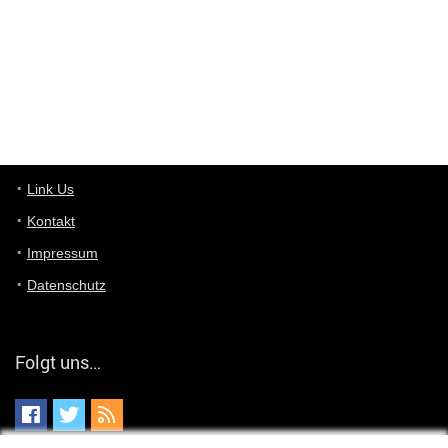
optical
User398182
6/26/2025
9:10
optical
User398182
6/26/2025
9:07
Grocery
User398182
Link Us
6/26/2025
9:07
Grocery
Kontakt
Impressum
User398182
6/26/2025
9:06
Grocery
Datenschutz
User397636
6/18/2025
11:20
Managed
Folgt uns…
User397636
6/18/2025
11:20
Managed