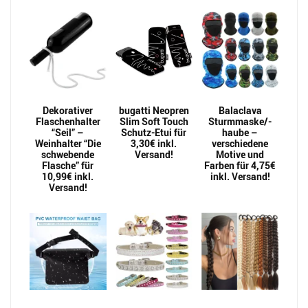
Dekorativer
bugatti Neopren
Balaclava
Flaschenhalter
Slim Soft Touch
Sturmmaske/-
“Seil” –
Schutz-Etui für
haube –
Weinhalter “Die
3,30€ inkl.
verschiedene
schwebende
Versand!
Motive und
Flasche” für
Farben für 4,75€
10,99€ inkl.
inkl. Versand!
Versand!