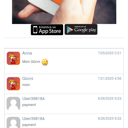
Anna
7/25/2025
5:51
Moin Günni
Günni
7/21/2025
4:56
moin
User398184
6/26/2025
9:23
payment
User398184
6/26/2025
9:22
payment