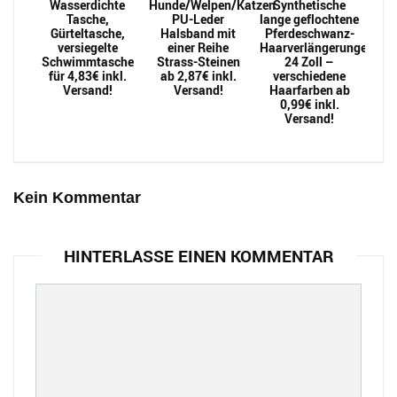
Wasserdichte
Hunde/Welpen/Katzen
Synthetische
Tasche,
PU-Leder
lange geflochtene
Gürteltasche,
Halsband mit
Pferdeschwanz-
versiegelte
einer Reihe
Haarverlängerungen
Schwimmtasche
Strass-Steinen
24 Zoll –
für 4,83€ inkl.
ab 2,87€ inkl.
verschiedene
Versand!
Versand!
Haarfarben ab
0,99€ inkl.
Versand!
Kein Kommentar
HINTERLASSE EINEN KOMMENTAR