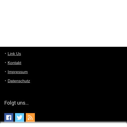
optical
User398182
6/26/2025
9:10
optical
User398182
6/26/2025
9:07
Grocery
User398182
Link Us
6/26/2025
9:07
Grocery
Kontakt
Impressum
User398182
6/26/2025
9:06
Grocery
Datenschutz
User397636
6/18/2025
11:20
Managed
Folgt uns…
User397636
6/18/2025
11:20
Managed