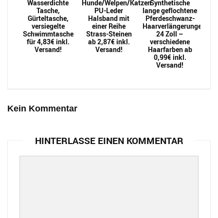
Wasserdichte
Hunde/Welpen/Katzen
Synthetische
Tasche,
PU-Leder
lange geflochtene
Gürteltasche,
Halsband mit
Pferdeschwanz-
versiegelte
einer Reihe
Haarverlängerungen
Schwimmtasche
Strass-Steinen
24 Zoll –
für 4,83€ inkl.
ab 2,87€ inkl.
verschiedene
Versand!
Versand!
Haarfarben ab
0,99€ inkl.
Versand!
Kein Kommentar
HINTERLASSE EINEN KOMMENTAR