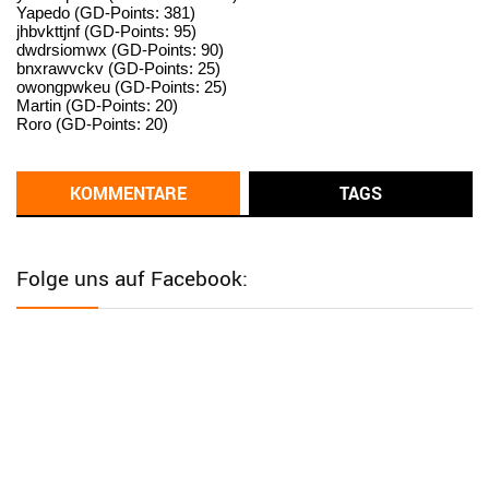
User398182
6/26/2025
9:14
Yapedo (GD-Points: 381)
jhbvkttjnf (GD-Points: 95)
standardization
dwdrsiomwx (GD-Points: 90)
bnxrawvckv (GD-Points: 25)
User398182
6/26/2025
9:14
owongpwkeu (GD-Points: 25)
Martin (GD-Points: 20)
standardization
Roro (GD-Points: 20)
User398182
6/26/2025
9:13
Western Australia
KOMMENTARE
TAGS
User398182
6/26/2025
9:12
Western Australia
Folge uns auf Facebook:
User398182
6/26/2025
9:12
Western Australia
User398182
6/26/2025
9:12
Western Australia
User398182
6/26/2025
9:10