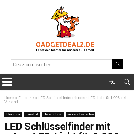
Home
»
Elektronik
»
LED Schlüsselfinder mit rotem LED-Licht für 1,00€ inkl.
Versand
Elektronik
Haushalt
Unter 2 Euro
versandkostenfrei
LED Schlüsselfinder mit