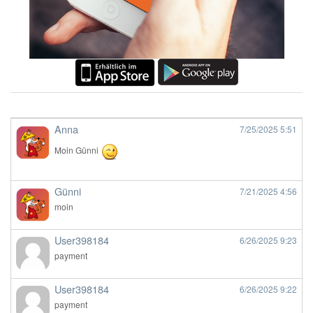
Anna
7/25/2025
5:51
Moin Günni
Günni
7/21/2025
4:56
moin
User398184
6/26/2025
9:23
payment
User398184
6/26/2025
9:22
payment