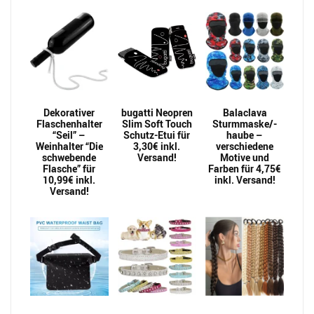
Dekorativer
bugatti Neopren
Balaclava
Flaschenhalter
Slim Soft Touch
Sturmmaske/-
“Seil” –
Schutz-Etui für
haube –
Weinhalter “Die
3,30€ inkl.
verschiedene
schwebende
Versand!
Motive und
Flasche” für
Farben für 4,75€
10,99€ inkl.
inkl. Versand!
Versand!