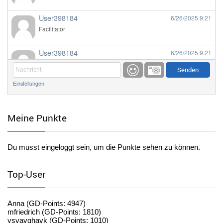
User398184
6/26/2025
9:21
Facilitator
User398184
6/26/2025
9:21
Facilitator
Einstellungen
User398184
6/26/2025
9:20
Facilitator
Meine Punkte
User398184
6/26/2025
9:20
Facilitator
Du musst eingeloggt sein, um die Punkte sehen zu können.
User398182
6/26/2025
9:15
standardization
Top-User
User398182
6/26/2025
9:15
standardization
Anna (GD-Points: 4947)
mfriedrich (GD-Points: 1810)
ysvavqhavk (GD-Points: 1010)