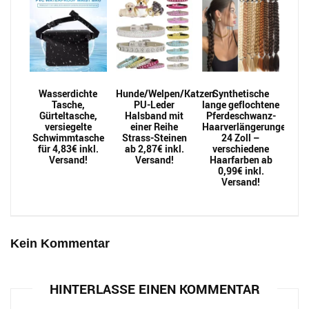
Wasserdichte
Hunde/Welpen/Katzen
Synthetische
Tasche,
PU-Leder
lange geflochtene
Gürteltasche,
Halsband mit
Pferdeschwanz-
versiegelte
einer Reihe
Haarverlängerungen
Schwimmtasche
Strass-Steinen
24 Zoll –
für 4,83€ inkl.
ab 2,87€ inkl.
verschiedene
Versand!
Versand!
Haarfarben ab
0,99€ inkl.
Versand!
Kein Kommentar
HINTERLASSE EINEN KOMMENTAR