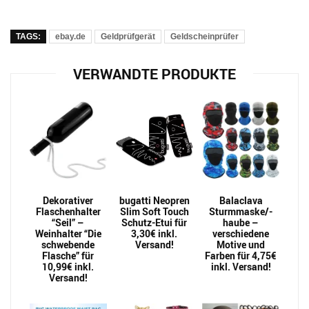
TAGS:
ebay.de
Geldprüfgerät
Geldscheinprüfer
VERWANDTE PRODUKTE
Dekorativer
bugatti Neopren
Balaclava
Flaschenhalter
Slim Soft Touch
Sturmmaske/-
“Seil” –
Schutz-Etui für
haube –
Weinhalter “Die
3,30€ inkl.
verschiedene
schwebende
Versand!
Motive und
Flasche” für
Farben für 4,75€
10,99€ inkl.
inkl. Versand!
Versand!