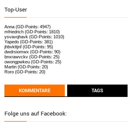
standardization
Top-User
User398182
6/26/2025
9:15
standardization
Anna (GD-Points: 4947)
mfriedrich (GD-Points: 1810)
ysvavqhavk (GD-Points: 1010)
User398182
6/26/2025
9:14
Yapedo (GD-Points: 381)
jhbvkttjnf (GD-Points: 95)
standardization
dwdrsiomwx (GD-Points: 90)
bnxrawvckv (GD-Points: 25)
User398182
6/26/2025
9:14
owongpwkeu (GD-Points: 25)
Martin (GD-Points: 20)
standardization
Roro (GD-Points: 20)
User398182
6/26/2025
9:13
Western Australia
KOMMENTARE
TAGS
User398182
6/26/2025
9:12
Western Australia
Folge uns auf Facebook:
User398182
6/26/2025
9:12
Western Australia