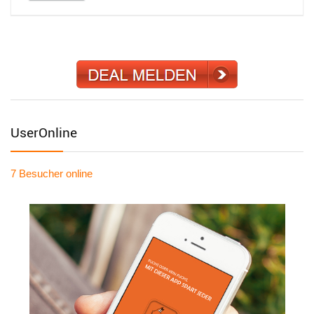
UserOnline
7 Besucher
online