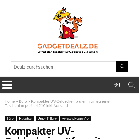
Home
»
Büro
»
Kompakter UV-Geldscheinprüfer mit integrierter
Taschenlampe für 4,21€ inkl. Versand
Büro
Haushalt
Unter 5 Euro
versandkostenfrei
Kompakter UV-