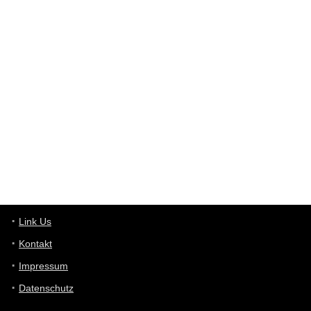
User398182
6/26/2025
9:12
Western Australia
User398182
6/26/2025
9:10
optical
User398182
6/26/2025
9:10
optical
User398182
6/26/2025
9:07
Grocery
User398182
Link Us
6/26/2025
9:07
Grocery
Kontakt
Impressum
User398182
6/26/2025
9:06
Grocery
Datenschutz