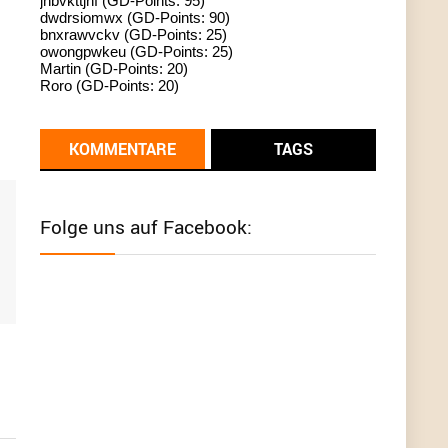
jhbvkttjnf (GD-Points: 95)
dwdrsiomwx (GD-Points: 90)
standardization
bnxrawvckv (GD-Points: 25)
owongpwkeu (GD-Points: 25)
User398182
6/26/2025
9:13
Martin (GD-Points: 20)
Roro (GD-Points: 20)
Western Australia
User398182
6/26/2025
9:12
KOMMENTARE
TAGS
Western Australia
User398182
6/26/2025
9:12
Folge uns auf Facebook:
Western Australia
User398182
6/26/2025
9:12
Western Australia
User398182
6/26/2025
9:10
optical
User398182
6/26/2025
9:10
optical