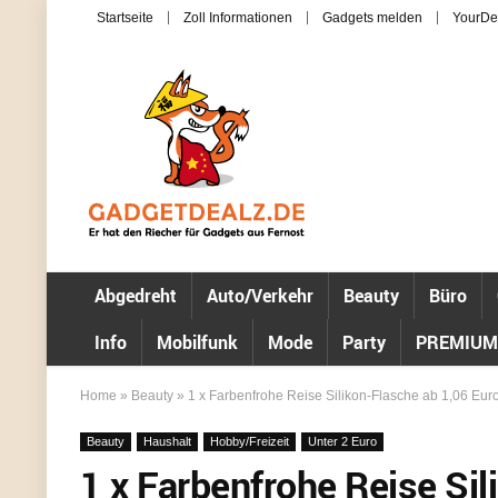
Startseite
Zoll Informationen
Gadgets melden
YourDe
Abgedreht
Auto/Verkehr
Beauty
Büro
Info
Mobilfunk
Mode
Party
PREMIUM
Home
»
Beauty
»
1 x Farbenfrohe Reise Silikon-Flasche ab 1,06 Eur
Beauty
Haushalt
Hobby/Freizeit
Unter 2 Euro
1 x Farbenfrohe Reise Sil