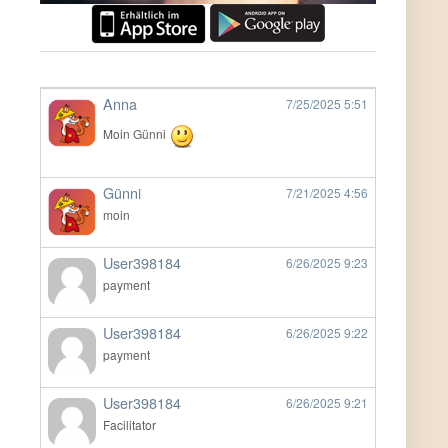
Anna
7/25/2025
5:51
Moin Günni
Günni
7/21/2025
4:56
moin
User398184
6/26/2025
9:23
payment
User398184
6/26/2025
9:22
payment
User398184
6/26/2025
9:21
Facilitator