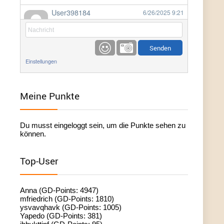
User398184
6/26/2025
9:21
Facilitator
User398184
6/26/2025
9:20
Facilitator
Einstellungen
User398184
6/26/2025
9:20
Facilitator
Meine Punkte
User398182
6/26/2025
9:15
Du musst eingeloggt sein, um die Punkte sehen zu
standardization
können.
User398182
6/26/2025
9:15
Top-User
standardization
User398182
6/26/2025
9:14
Anna (GD-Points: 4947)
standardization
mfriedrich (GD-Points: 1810)
ysvavqhavk (GD-Points: 1005)
Yapedo (GD-Points: 381)
User398182
6/26/2025
9:14