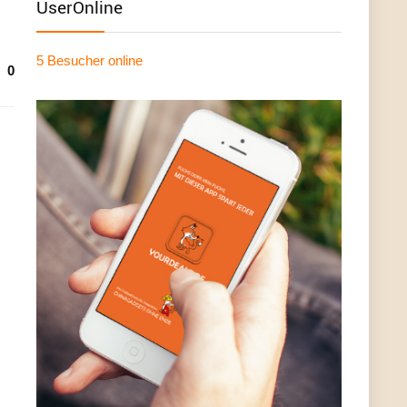
UserOnline
5 Besucher
online
0