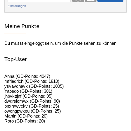
Einstellungen
User398184
6/26/2025
9:20
Facilitator
Meine Punkte
User398184
6/26/2025
9:20
Facilitator
Du musst eingeloggt sein, um die Punkte sehen zu können.
User398182
6/26/2025
9:15
standardization
Top-User
User398182
6/26/2025
9:15
standardization
Anna (GD-Points: 4947)
mfriedrich (GD-Points: 1810)
ysvavqhavk (GD-Points: 1005)
User398182
6/26/2025
9:14
Yapedo (GD-Points: 381)
jhbvkttjnf (GD-Points: 95)
standardization
dwdrsiomwx (GD-Points: 90)
bnxrawvckv (GD-Points: 25)
User398182
6/26/2025
9:14
owongpwkeu (GD-Points: 25)
Martin (GD-Points: 20)
standardization
Roro (GD-Points: 20)
User398182
6/26/2025
9:13