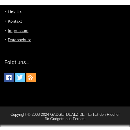
User398182
Link Us
6/26/2025
9:07
Grocery
Kontakt
Impressum
User398182
6/26/2025
9:06
Grocery
Datenschutz
User397636
6/18/2025
11:20
Managed
Folgt uns…
User397636
6/18/2025
11:20
Managed
User397636
6/18/2025
11:19
Managed
User397636
6/18/2025
11:19
Copyright © 2008-2024 GADGETDEALZ.DE - Er hat den Riecher
für Gadgets aus Fernost
Managed