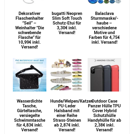
Dekorativer
bugatti Neopren
Balaclava
Flaschenhalter
Slim Soft Touch
Sturmmaske/-
“Seil” –
Schutz-Etui für
haube –
Weinhalter “Die
3,30€ inkl.
verschiedene
schwebende
Versand!
Motive und
Flasche” für
Farben für 4,75€
10,99€ inkl.
inkl. Versand!
Versand!
Wasserdichte
Hunde/Welpen/Katzen
Outdoor Case
Tasche,
PU-Leder
Panzer Hülle TPU
Gürteltasche,
Halsband mit
Cover Hybrid
versiegelte
einer Reihe
Schutzhülle
Schwimmtasche
Strass-Steinen
Handyhülle für ab
für 4,83€ inkl.
ab 2,87€ inkl.
2,38€ inkl.
Versand!
Versand!
Versand!