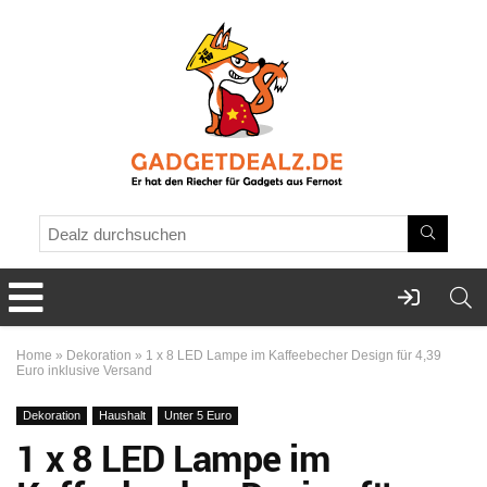
Home
»
Dekoration
»
1 x 8 LED Lampe im Kaffeebecher Design für 4,39
Euro inklusive Versand
Dekoration
Haushalt
Unter 5 Euro
1 x 8 LED Lampe im