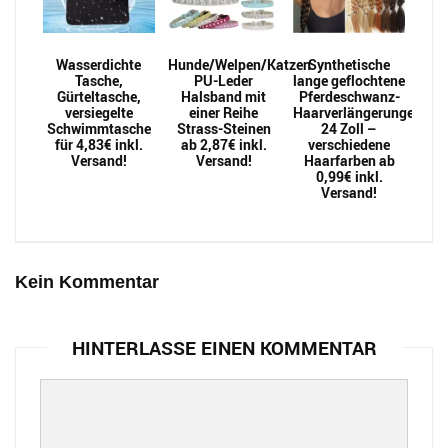
Wasserdichte
Hunde/Welpen/Katzen
Synthetische
Tasche,
PU-Leder
lange geflochtene
Gürteltasche,
Halsband mit
Pferdeschwanz-
versiegelte
einer Reihe
Haarverlängerungen
Schwimmtasche
Strass-Steinen
24 Zoll –
für 4,83€ inkl.
ab 2,87€ inkl.
verschiedene
Versand!
Versand!
Haarfarben ab
0,99€ inkl.
Versand!
Kein Kommentar
HINTERLASSE EINEN KOMMENTAR