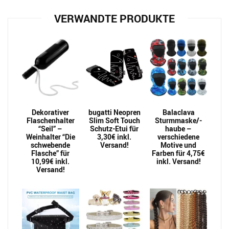
VERWANDTE PRODUKTE
Dekorativer
bugatti Neopren
Balaclava
Flaschenhalter
Slim Soft Touch
Sturmmaske/-
“Seil” –
Schutz-Etui für
haube –
Weinhalter “Die
3,30€ inkl.
verschiedene
schwebende
Versand!
Motive und
Flasche” für
Farben für 4,75€
10,99€ inkl.
inkl. Versand!
Versand!