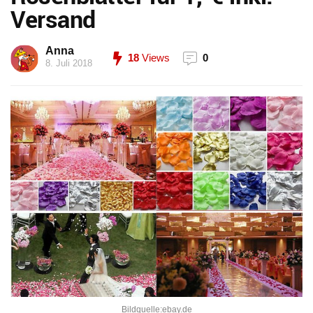
Versand
Anna
18
Views
0
8. Juli 2018
Bildquelle:ebay.de