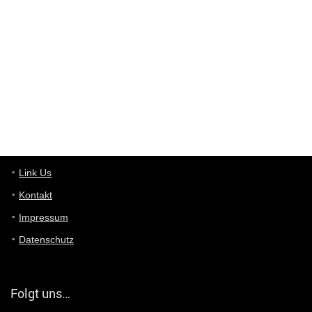
User398182
6/26/2025
9:10
optical
User398182
6/26/2025
9:10
optical
User398182
6/26/2025
9:07
Grocery
User398182
Link Us
6/26/2025
9:07
Grocery
Kontakt
Impressum
User398182
6/26/2025
9:06
Grocery
Datenschutz
User397636
6/18/2025
11:20
Managed
Folgt uns…