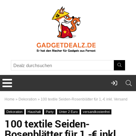
Home
»
Dekoration
»
100 textile Seiden-Rosenblätter für 1,-€ inkl. Versand
Dekoration
Haushalt
Party
Unter 2 Euro
versandkostenfrei
100 textile Seiden-
Rosenblätter für 1,-€ inkl.