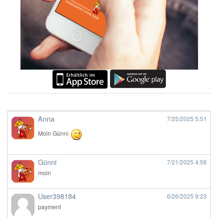
Anna
7/25/2025
5:51
Moin Günni
Günni
7/21/2025
4:56
moin
User398184
6/26/2025
9:23
payment