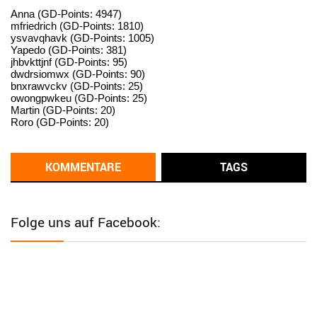
standardization
Anna (GD-Points: 4947)
mfriedrich (GD-Points: 1810)
ysvavqhavk (GD-Points: 1005)
User398182
6/26/2025
9:14
Yapedo (GD-Points: 381)
jhbvkttjnf (GD-Points: 95)
standardization
dwdrsiomwx (GD-Points: 90)
bnxrawvckv (GD-Points: 25)
User398182
6/26/2025
9:14
owongpwkeu (GD-Points: 25)
Martin (GD-Points: 20)
standardization
Roro (GD-Points: 20)
User398182
6/26/2025
9:13
Western Australia
KOMMENTARE
TAGS
User398182
6/26/2025
9:12
Western Australia
Folge uns auf Facebook:
User398182
6/26/2025
9:12
Western Australia
User398182
6/26/2025
9:12
Western Australia