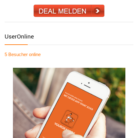
UserOnline
5 Besucher
online