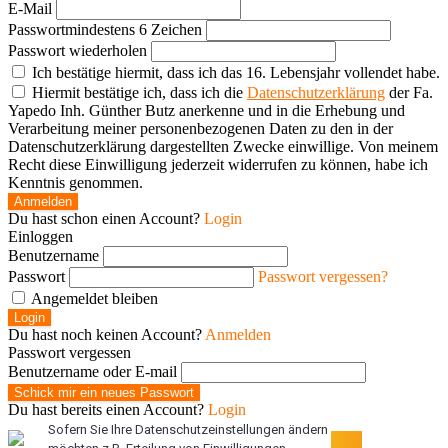
Grocery
E-Mail
Passwort
mindestens 6 Zeichen
Passwort wiederholen
User398182
Ich bestätige hiermit, dass ich das 16. Lebensjahr vollendet habe.
Grocery
Hiermit bestätige ich, dass ich die
Datenschutzerklärung
der Fa.
Yapedo Inh. Günther Butz anerkenne und in die Erhebung und
Verarbeitung meiner personenbezogenen Daten zu den in der
User397636
Datenschutzerklärung dargestellten Zwecke einwillige. Von meinem
Managed
Recht diese Einwilligung jederzeit widerrufen zu können, habe ich
Kenntnis genommen.
Anmelden
User397636
Du hast schon einen Account?
Login
Managed
Einloggen
Benutzername
Passwort
Passwort vergessen?
User397636
Angemeldet bleiben
Managed
Login
Du hast noch keinen Account?
Anmelden
Passwort vergessen
User397636
Benutzername oder E-mail
Managed
Schick mir ein neues Passwort
Du hast bereits einen Account?
Login
Sofern Sie Ihre Datenschutzeinstellungen ändern
User350599