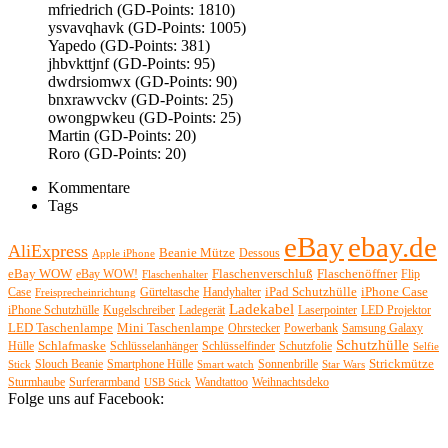
mfriedrich (GD-Points: 1810)
Facilitator
ysvavqhavk (GD-Points: 1005)
Yapedo (GD-Points: 381)
jhbvkttjnf (GD-Points: 95)
User398182
dwdrsiomwx (GD-Points: 90)
standardization
bnxrawvckv (GD-Points: 25)
owongpwkeu (GD-Points: 25)
Martin (GD-Points: 20)
User398182
Roro (GD-Points: 20)
standardization
Kommentare
Tags
User398182
standardization
eBay
ebay.de
AliExpress
Beanie Mütze
Dessous
Apple iPhone
eBay WOW
Flaschenöffner
Flaschenverschluß
eBay WOW!
Flip
Flaschenhalter
User398182
iPad Schutzhülle
iPhone Case
Case
Gürteltasche
Handyhalter
Freisprecheinrichtung
standardization
Ladekabel
iPhone Schutzhülle
Kugelschreiber
Ladegerät
Laserpointer
LED Projektor
LED Taschenlampe
Mini Taschenlampe
Ohrstecker
Powerbank
Samsung Galaxy
Schutzhülle
Schlafmaske
Hülle
Schlüsselanhänger
Schlüsselfinder
Schutzfolie
Selfie
User398182
Strickmütze
Slouch Beanie
Smartphone Hülle
Sonnenbrille
Stick
Smart watch
Star Wars
Western Australia
Sturmhaube
Surferarmband
Wandtattoo
Weihnachtsdeko
USB Stick
Folge uns auf Facebook:
User398182