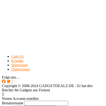
Western Australia
User398182
Western Australia
User398182
Western Australia
User398182
optical
Link Us
Kontakt
Impressum
User398182
Datenschutz
optical
Folgt uns…
Copyright © 2008-2024 GADGETDEALZ.DE - Er hat den
User398182
Riecher für Gadgets aus Fernost
Grocery
Neuen Account erstellen
Benutzername
User398182