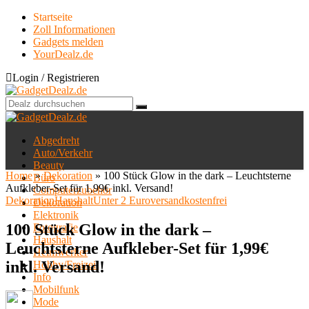
Startseite
Zoll Informationen
Gadgets melden
YourDealz.de
Login / Registrieren
Abgedreht
Auto/Verkehr
Beauty
Home
»
Dekoration
»
100 Stück Glow in the dark – Leuchtsterne
Büro
Aufkleber-Set für 1,99€ inkl. Versand!
Computerzubehör
Dekoration
Haushalt
Unter 2 Euro
versandkostenfrei
Dekoration
Elektronik
100 Stück Glow in the dark –
Fotografie
Haushalt
Leuchtsterne Aufkleber-Set für 1,99€
Heimwerker
inkl. Versand!
Hobby/Freizeit
Info
Mobilfunk
Mode