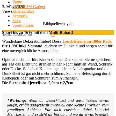
Anna
Party
3. März 2020
PREMIUM-Gadget
Views
0
Scherzartikel
Schmuck
Sexy
Bildquelle:ebay.de
Sport/Fitness
Spart bis zu 16% mit dem Multi-Rabatt!
Wunderbare Dekorationsidee! Diese
Leuchtsterne im 100er Pack
für 1,99€ inkl. Versand
leuchten im Dunkeln und sorgen somit für
eine unvergleichliche Atmosphäre.
Optimal nicht nur fürs Kinderzimmer. Die kleinen Sterne speichern
am Tag das Licht und strahlen in der Nacht sanft an Wand, Schrank
oder Decke. So haben Kinderaugen kleine Anhaltspunkte und die
Dunkelheit ist gar nicht mehr schlimm. Schnelle Befestigung durch
Klebepads oder mit Schnüren zum Aufhängen.
Die Sterne sind jeweils ca. 2,9cm x 2,7cm
*Werbung:
Wenn du weiterklickst und anschließend etwas
kaufst, erhält gadgetdealz eventuell eine kleine Provision vom
jeweiligen Anbieter. Für dich entstehen dabei keinerlei
Mehrkosten und es steht dir frei ob und wo du etwas bestellst.