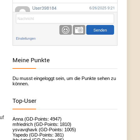
User398184
6/26/2025
9:21
Facilitator
User398184
6/26/2025
9:20
Facilitator
Einstellungen
User398184
6/26/2025
9:20
Facilitator
Meine Punkte
User398182
6/26/2025
9:15
Du musst eingeloggt sein, um die Punkte sehen zu
standardization
können.
User398182
6/26/2025
9:15
Top-User
standardization
User398182
6/26/2025
9:14
uf
Anna (GD-Points: 4947)
standardization
mfriedrich (GD-Points: 1810)
ysvavqhavk (GD-Points: 1005)
Yapedo (GD-Points: 381)
User398182
6/26/2025
9:14