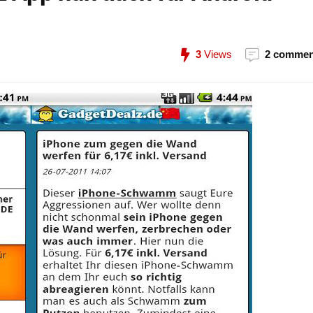
3
Views
2 commen