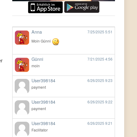
Anna
7/25/2025
5:51
Moin Günni
Günni
7/21/2025
4:56
er
moin
User398184
6/26/2025
9:23
payment
User398184
6/26/2025
9:22
payment
User398184
6/26/2025
9:21
Facilitator