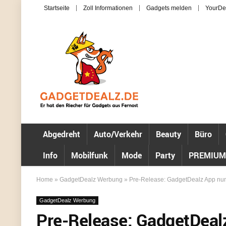
Startseite
Zoll Informationen
Gadgets melden
YourDe
Abgedreht
Auto/Verkehr
Beauty
Büro
Info
Mobilfunk
Mode
Party
PREMIUM
Home
»
GadgetDealz Werbung
»
Pre-Release: GadgetDealz App nun 
GadgetDealz Werbung
Pre-Release: GadgetDealz