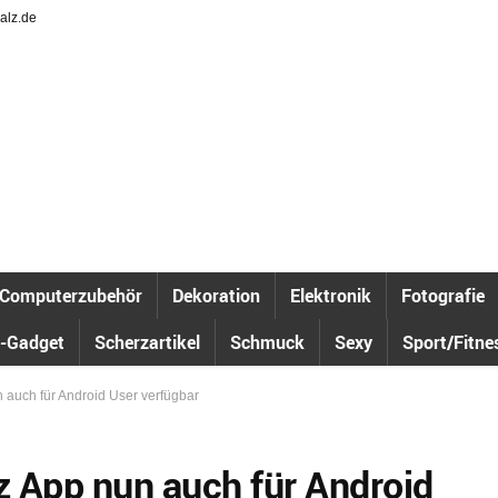
alz.de
Computerzubehör
Dekoration
Elektronik
Fotografie
-Gadget
Scherzartikel
Schmuck
Sexy
Sport/Fitne
auch für Android User verfügbar
 App nun auch für Android