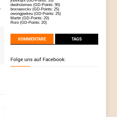
jhbvkttjnf (GD-Points: 95)
dwdrsiomwx (GD-Points: 90)
standardization
e
bnxrawvckv (GD-Points: 25)
owongpwkeu (GD-Points: 25)
User398182
6/26/2025
9:13
Martin (GD-Points: 20)
Roro (GD-Points: 20)
Western Australia
User398182
6/26/2025
9:12
KOMMENTARE
TAGS
Western Australia
User398182
6/26/2025
9:12
Folge uns auf Facebook:
Western Australia
User398182
6/26/2025
9:12
Western Australia
User398182
6/26/2025
9:10
optical
User398182
6/26/2025
9:10
optical