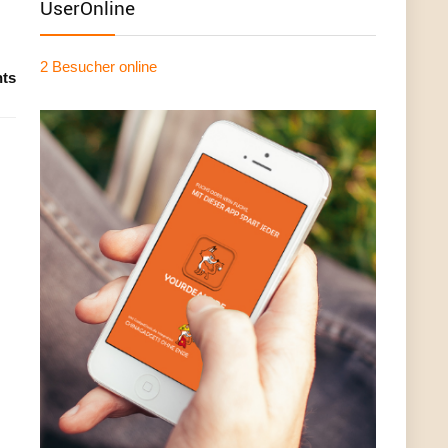
UserOnline
2 Besucher
online
ts