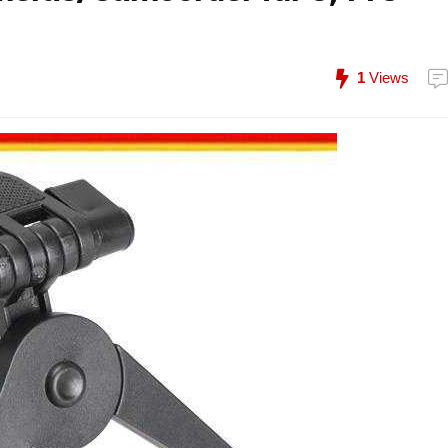
1
Views