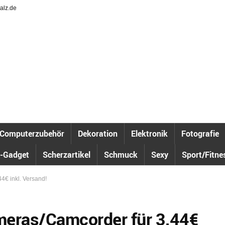
alz.de
Computerzubehör
Dekoration
Elektronik
Fotografie
-Gadget
Scherzartikel
Schmuck
Sexy
Sport/Fitne
44€ inkl. Versand!
ameras/Camcorder für 3,44€