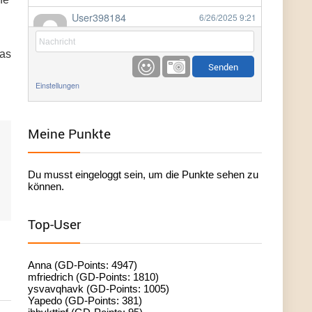
User398184
6/26/2025
9:21
Facilitator
das
User398184
6/26/2025
9:20
Facilitator
Einstellungen
User398184
6/26/2025
9:20
Facilitator
Meine Punkte
User398182
6/26/2025
9:15
Du musst eingeloggt sein, um die Punkte sehen zu
standardization
können.
User398182
6/26/2025
9:15
Top-User
standardization
User398182
6/26/2025
9:14
Anna (GD-Points: 4947)
standardization
mfriedrich (GD-Points: 1810)
ysvavqhavk (GD-Points: 1005)
Yapedo (GD-Points: 381)
User398182
6/26/2025
9:14