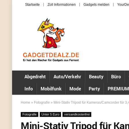
Startseite
Zoll Informationen
Gadgets melden
YourDe
Abgedreht
Auto/Verkehr
Beauty
Büro
Info
Mobilfunk
Mode
Party
PREMIUM
Home
»
Fotografie
»
Mini-Stativ Tripod für Kameras/Camcorder für 3,
Fotografie
Unter 5 Euro
versandkostenfrei
Mini-Stativ Tripod für K