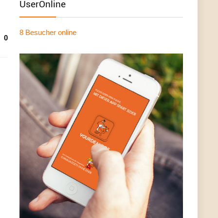
UserOnline
8 Besucher
online
0