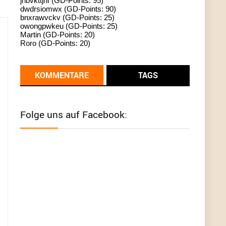
jhbvkttjnf (GD-Points: 95)
dwdrsiomwx (GD-Points: 90)
standardization
bnxrawvckv (GD-Points: 25)
owongpwkeu (GD-Points: 25)
User398182
6/26/2025
9:13
Martin (GD-Points: 20)
Roro (GD-Points: 20)
Western Australia
User398182
6/26/2025
9:12
KOMMENTARE
TAGS
Western Australia
User398182
6/26/2025
9:12
Folge uns auf Facebook:
Western Australia
User398182
6/26/2025
9:12
Western Australia
User398182
6/26/2025
9:10
optical
User398182
6/26/2025
9:10
optical