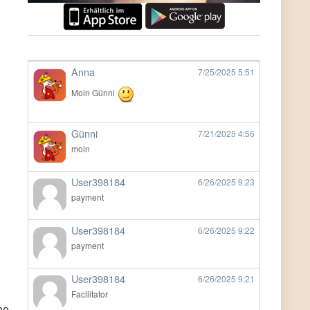
Anna
7/25/2025
5:51
Moin Günni
Günni
7/21/2025
4:56
moin
User398184
6/26/2025
9:23
payment
User398184
6/26/2025
9:22
payment
User398184
6/26/2025
9:21
Facilitator
ne