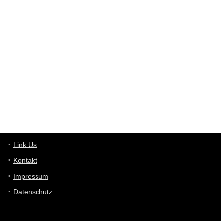
User398182
6/26/2025
9:12
Western Australia
User398182
6/26/2025
9:10
optical
User398182
6/26/2025
9:10
optical
User398182
6/26/2025
9:07
Grocery
User398182
Link Us
6/26/2025
9:07
Grocery
Kontakt
Impressum
User398182
6/26/2025
9:06
Grocery
Datenschutz
User397636
6/18/2025
11:20