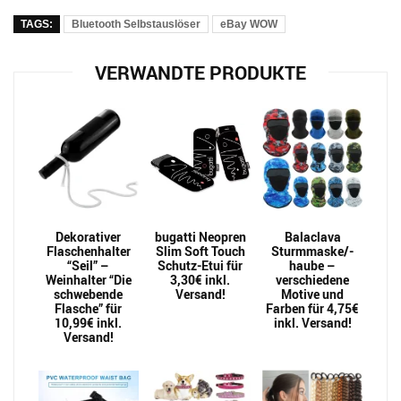
TAGS:
Bluetooth Selbstauslöser
eBay WOW
VERWANDTE PRODUKTE
Dekorativer
bugatti Neopren
Balaclava
Flaschenhalter
Slim Soft Touch
Sturmmaske/-
“Seil” –
Schutz-Etui für
haube –
Weinhalter “Die
3,30€ inkl.
verschiedene
schwebende
Versand!
Motive und
Flasche” für
Farben für 4,75€
10,99€ inkl.
inkl. Versand!
Versand!