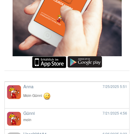
Anna
7/25/2025
5:51
Moin Günni
Günni
7/21/2025
4:56
moin
User398184
6/26/2025
9:23