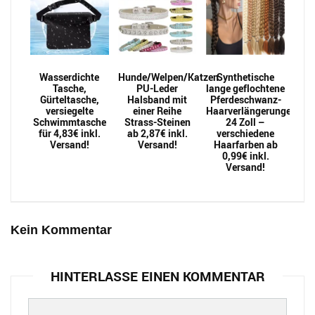
Wasserdichte
Hunde/Welpen/Katzen
Synthetische
Tasche,
PU-Leder
lange geflochtene
Gürteltasche,
Halsband mit
Pferdeschwanz-
versiegelte
einer Reihe
Haarverlängerungen
Schwimmtasche
Strass-Steinen
24 Zoll –
für 4,83€ inkl.
ab 2,87€ inkl.
verschiedene
Versand!
Versand!
Haarfarben ab
0,99€ inkl.
Versand!
Kein Kommentar
HINTERLASSE EINEN KOMMENTAR