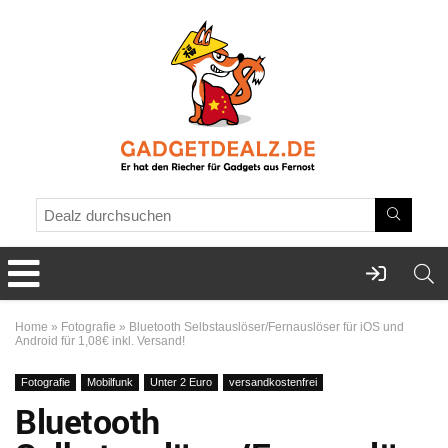
Home
»
Fotografie
»
Bluetooth Selbstauslöser/Fernauslöser für iOS und
Android für 1,08€ inkl. Versand!
Fotografie
Mobilfunk
Unter 2 Euro
versandkostenfrei
Bluetooth