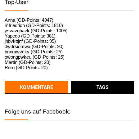
Top-User
User398182
6/26/2025
9:15
standardization
Anna (GD-Points: 4947)
mfriedrich (GD-Points: 1810)
ysvavqhavk (GD-Points: 1005)
User398182
6/26/2025
9:14
Yapedo (GD-Points: 381)
jhbvkttjnf (GD-Points: 95)
standardization
dwdrsiomwx (GD-Points: 90)
bnxrawvckv (GD-Points: 25)
User398182
6/26/2025
9:14
owongpwkeu (GD-Points: 25)
Martin (GD-Points: 20)
standardization
Roro (GD-Points: 20)
User398182
6/26/2025
9:13
Western Australia
KOMMENTARE
TAGS
User398182
6/26/2025
9:12
Western Australia
Folge uns auf Facebook:
User398182
6/26/2025
9:12
Western Australia