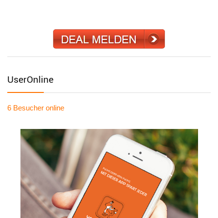
UserOnline
6 Besucher
online