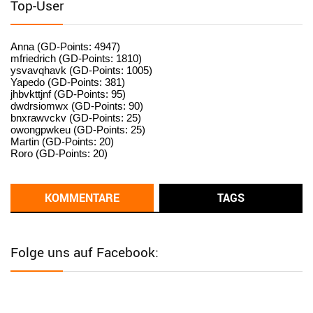
Top-User
User398182
6/26/2025
9:15
standardization
Anna (GD-Points: 4947)
mfriedrich (GD-Points: 1810)
ysvavqhavk (GD-Points: 1005)
User398182
6/26/2025
9:14
Yapedo (GD-Points: 381)
jhbvkttjnf (GD-Points: 95)
standardization
dwdrsiomwx (GD-Points: 90)
bnxrawvckv (GD-Points: 25)
User398182
6/26/2025
9:14
owongpwkeu (GD-Points: 25)
Martin (GD-Points: 20)
standardization
Roro (GD-Points: 20)
User398182
6/26/2025
9:13
Western Australia
KOMMENTARE
TAGS
User398182
6/26/2025
9:12
Western Australia
Folge uns auf Facebook:
User398182
6/26/2025
9:12
Western Australia