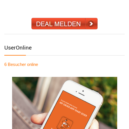
UserOnline
6 Besucher
online