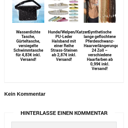
Wasserdichte
Hunde/Welpen/Katzen
Synthetische
Tasche,
PU-Leder
lange geflochtene
Gürteltasche,
Halsband mit
Pferdeschwanz-
versiegelte
einer Reihe
Haarverlängerungen
Schwimmtasche
Strass-Steinen
24 Zoll –
für 4,83€ inkl.
ab 2,87€ inkl.
verschiedene
Versand!
Versand!
Haarfarben ab
0,99€ inkl.
Versand!
Kein Kommentar
HINTERLASSE EINEN KOMMENTAR