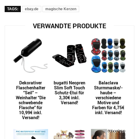
TAGS:
ebay.de
magische Kerzen
VERWANDTE PRODUKTE
Dekorativer
bugatti Neopren
Balaclava
Flaschenhalter
Slim Soft Touch
Sturmmaske/-
“Seil” –
Schutz-Etui für
haube –
Weinhalter “Die
3,30€ inkl.
verschiedene
schwebende
Versand!
Motive und
Flasche” für
Farben für 4,75€
10,99€ inkl.
inkl. Versand!
Versand!