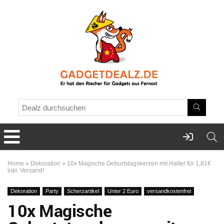
Home
»
Dekoration
»
10x Magische Geburtstagskerzen mit Halter für 1,81€
inkl. Versand!
Dekoration
Party
Scherzartikel
Unter 2 Euro
versandkostenfrei
10x Magische