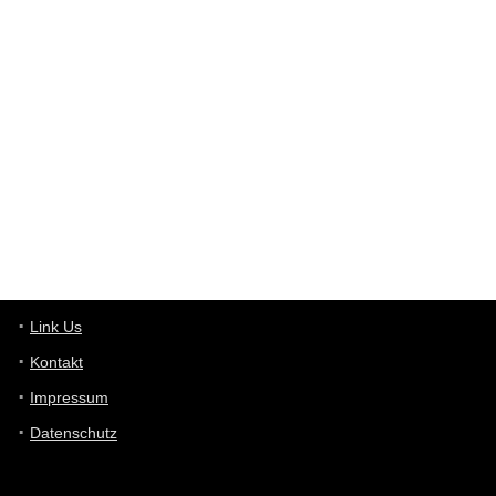
User398182
6/26/2025
9:12
Western Australia
User398182
6/26/2025
9:10
optical
User398182
6/26/2025
9:10
optical
User398182
6/26/2025
9:07
Grocery
User398182
Link Us
6/26/2025
9:07
Grocery
Kontakt
Impressum
User398182
6/26/2025
9:06
Grocery
Datenschutz
User397636
6/18/2025
11:20